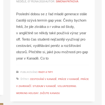
NEDĚLE, 07 ŘÍJNA 2018
AUTOR:
SIMONA PÁTKOVÁ
Poslední dobou se z řad mladé generace stále
častěji ozývá termín gap year. Česky bychom
řekli, že jde zkrátka o r volna od školy,
v angličtině se někdy také používá výraz year
off. Tento čas studenti nejčastěji využívají pro
cestování, vydělávání peněz a rozšiřování
obzorů. Přečtěte si, jaké jsou možnosti pro gap
year v Kanadě. Co to
PUBLIKOVÁNO
RADY A TIPY
ŠTÍTKY:
CESTOVÁNÍ V KANADĚ
,
PRÁCE V KANADĚ
,
PRÁCE
V ZAHRANIČÍ
,
STUDIUM V KANADĚ
,
VOLUNTEERING
,
WORKING HOLIDAY
,
ZAŽIJTE KANADU