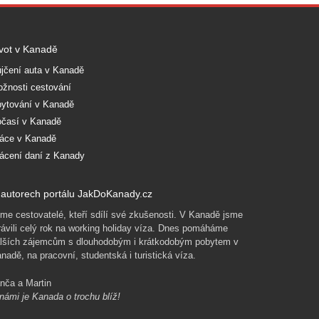
vot v Kanadě
jčení auta v Kanadě
žnosti cestování
ytování v Kanadě
časí v Kanadě
áce v Kanadě
ácení daní z Kanady
autorech portálu JakDoKanady.cz
me cestovatelé, kteří sdílí své zkušenosti. V Kanadě jsme
rávili celý rok na working holiday víza. Dnes pomáháme
lších zájemcům s dlouhodobým i krátkodobým pobytem v
nadě, na pracovní, studentská i turistická víza.
nča a Martin
námi je Kanada o trochu blíž!