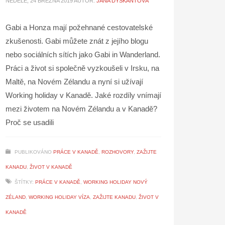
NEDĚLE, 24 BŘEZNA 2019
AUTOR:
JANA DYŠKANTOVÁ
Gabi a Honza mají požehnané cestovatelské
zkušenosti. Gabi můžete znát z jejího blogu
nebo sociálních sítích jako Gabi in Wanderland.
Práci a život si společně vyzkoušeli v Irsku, na
Maltě, na Novém Zélandu a nyní si užívají
Working holiday v Kanadě. Jaké rozdíly vnímají
mezi životem na Novém Zélandu a v Kanadě?
Proč se usadili
PUBLIKOVÁNO
PRÁCE V KANADĚ
,
ROZHOVORY
,
ZAŽIJTE
KANADU
,
ŽIVOT V KANADĚ
ŠTÍTKY:
PRÁCE V KANADĚ
,
WORKING HOLIDAY NOVÝ
ZÉLAND
,
WORKING HOLIDAY VÍZA
,
ZAŽIJTE KANADU
,
ŽIVOT V
KANADĚ