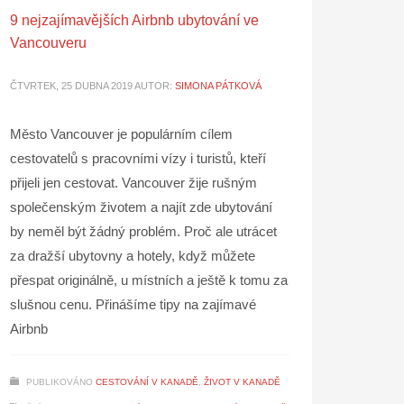
9 nejzajímavějších Airbnb ubytování ve
Vancouveru
ČTVRTEK, 25 DUBNA 2019
AUTOR:
SIMONA PÁTKOVÁ
Město Vancouver je populárním cílem
cestovatelů s pracovními vízy i turistů, kteří
přijeli jen cestovat. Vancouver žije rušným
společenským životem a najít zde ubytování
by neměl být žádný problém. Proč ale utrácet
za dražší ubytovny a hotely, když můžete
přespat originálně, u místních a ještě k tomu za
slušnou cenu. Přinášíme tipy na zajímavé
Airbnb
PUBLIKOVÁNO
CESTOVÁNÍ V KANADĚ
,
ŽIVOT V KANADĚ