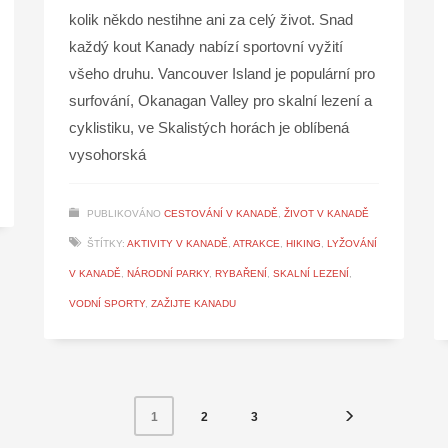
kolik někdo nestihne ani za celý život. Snad
každý kout Kanady nabízí sportovní vyžití
všeho druhu. Vancouver Island je populární pro
surfování, Okanagan Valley pro skalní lezení a
cyklistiku, ve Skalistých horách je oblíbená
vysohorská
PUBLIKOVÁNO
CESTOVÁNÍ V KANADĚ
,
ŽIVOT V KANADĚ
ŠTÍTKY:
AKTIVITY V KANADĚ
,
ATRAKCE
,
HIKING
,
LYŽOVÁNÍ
V KANADĚ
,
NÁRODNÍ PARKY
,
RYBAŘENÍ
,
SKALNÍ LEZENÍ
,
VODNÍ SPORTY
,
ZAŽIJTE KANADU
2
3
1