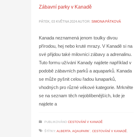
Zábavní parky v Kanadě
PÁTEK, 03 KVĚTNA 2024
AUTOR:
SIMONA PÁTKOVÁ
Kanada neznamená jenom toulky divou
přírodou, hej nebo kruté mrazy. V Kanadě si na
své přijdou také milovníci zábavy a adrenalinu.
Tuto formu užívání Kanady najdete například v
podobě zábavních parků a aquaparků. Kanada
se může pyšnit celou řadou lunaparků,
vhodných pro různé věkové kategorie. Mrkněte
se na seznam těch nejoblíbenějších, kde je
najdete a
PUBLIKOVÁNO
CESTOVÁNÍ V KANADĚ
ŠTÍTKY:
ALBERTA
,
AQAUPARK¨
,
CESTOVÁNÍ V KANADĚ
,