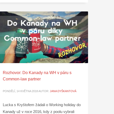
Rozhovor: Do Kanady na WH v páru s
Common-law partner
PONDĚLÍ, 14 KVĚTNA 2018
AUTOR:
JANA DYŠKANTOVÁ
Lucka s Kryštofem žádali o Working holiday do
Kanady už v roce 2016, kdy z poolu vybrali