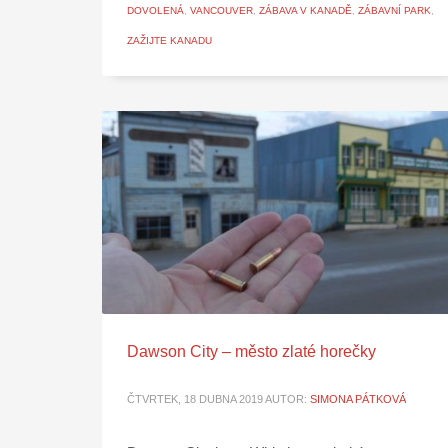
DOVOLENÁ
,
VANCOUVER
,
ZÁBAVA V KANADĚ
,
ZÁBAVNÍ PARK
,
ZAŽIJTE KANADU
Dawson City – město zlaté horečky
ČTVRTEK, 18 DUBNA 2019
AUTOR:
SIMONA PÁTKOVÁ