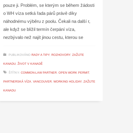
pouze ji. Problém, se kterým se během žádosti
o WH víza setká řada párů právě díky
náhodnému výběru z poolu. Čekali na další r,
ale když se blížil termín čerpání víza,
nezbývalo než najít jinou cestu, kterou se
PUBLIKOVÁNO
RADY A TIPY
,
ROZHOVORY
,
ZAŽIJTE
KANADU
,
ŽIVOT V KANADĚ
ŠTÍTKY:
COMMON-LAW PARTNER
,
OPEN WORK PERMIT
,
PARTNERSKÁ VÍZA
,
VANCOUVER
,
WORKING HOLIDAY
,
ZAŽIJTE
KANADU