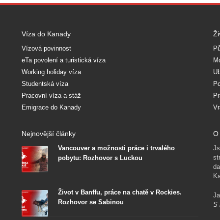
Víza do Kanady
Ži
Vízová povinnost
Pů
eTa povolení a turistická víza
Mo
Working holiday víza
Ub
Studentská víza
Po
Pracovní víza a stáž
Pr
Emigrace do Kanady
Vr
Nejnovější články
O 
Vancouver a možnosti práce i trvalého
Js
st
pobytu: Rozhovor s Luckou
da
Ka
Život v Banffu, práce na chatě v Rockies.
Ja
Rozhovor se Sabinou
S 