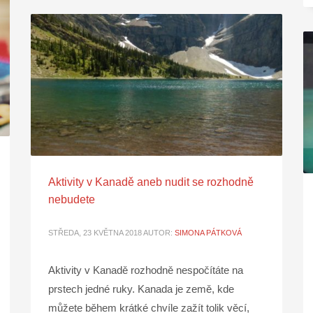
Aktivity v Kanadě aneb nudit se rozhodně
nebudete
STŘEDA, 23 KVĚTNA 2018
AUTOR:
SIMONA PÁTKOVÁ
Aktivity v Kanadě rozhodně nespočítáte na
prstech jedné ruky. Kanada je země, kde
můžete během krátké chvíle zažít tolik věcí,