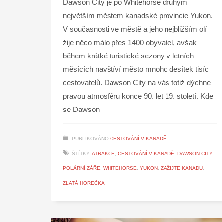
Dawson City je po Whitehorse druhým
největším městem kanadské provincie Yukon.
V současnosti ve městě a jeho nejbližším olí
žije něco málo přes 1400 obyvatel, avšak
během krátké turistické sezony v letních
měsících navštíví město mnoho desítek tisíc
cestovatelů. Dawson City na vás totiž dýchne
pravou atmosféru konce 90. let 19. století. Kde
se Dawson
PUBLIKOVÁNO
CESTOVÁNÍ V KANADĚ
ŠTÍTKY:
ATRAKCE
,
CESTOVÁNÍ V KANADĚ
,
DAWSON CITY
,
POLÁRNÍ ZÁŘE
,
WHITEHORSE
,
YUKON
,
ZAŽIJTE KANADU
,
ZLATÁ HOREČKA