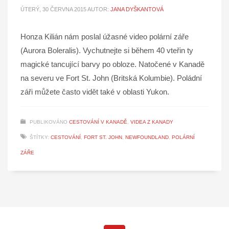
ÚTERÝ, 30 ČERVNA 2015
AUTOR:
JANA DYŠKANTOVÁ
Honza Kilián nám poslal úžasné video polární záře
(Aurora Boleralis). Vychutnejte si během 40 vteřin ty
magické tancující barvy po obloze. Natočené v Kanadě
na severu ve Fort St. John (Britská Kolumbie). Poládní
záři můžete často vidět také v oblasti Yukon.
PUBLIKOVÁNO
CESTOVÁNÍ V KANADĚ
,
VIDEA Z KANADY
ŠTÍTKY:
CESTOVÁNÍ
,
FORT ST. JOHN
,
NEWFOUNDLAND
,
POLÁRNÍ
ZÁŘE