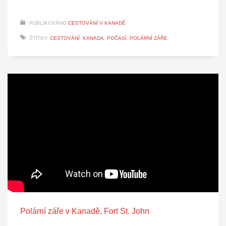
PUBLIKOVÁNO
CESTOVÁNÍ V KANADĚ
ŠTÍTKY:
CESTOVÁNÍ
,
KANADA
,
POČASÍ
,
POLÁRNÍ ZÁŘE
Polární záře v Kanadě, Fort St. John