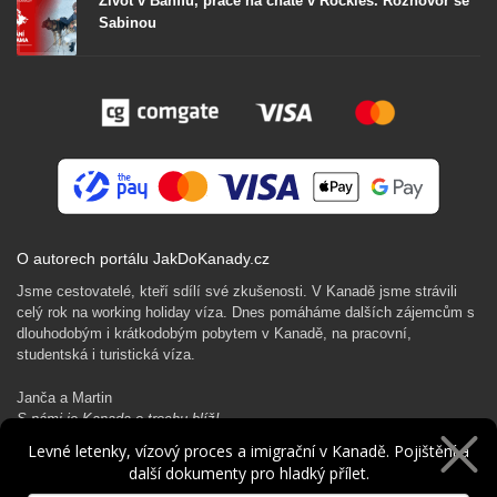
Život v Banffu, práce na chatě v Rockies. Rozhovor se
Sabinou
O autorech portálu JakDoKanady.cz
Jsme cestovatelé, kteří sdílí své zkušenosti. V Kanadě jsme strávili
celý rok na working holiday víza. Dnes pomáháme dalších zájemcům s
dlouhodobým i krátkodobým pobytem v Kanadě, na pracovní,
studentská i turistická víza.
Janča a Martin
S námi je Kanada o trochu blíž!
Levné letenky, vízový proces a imigrační v Kanadě. Pojištění a
další dokumenty pro hladký přílet.
Rádi Ti pomůžeme s kanadským dobrodružstvím…