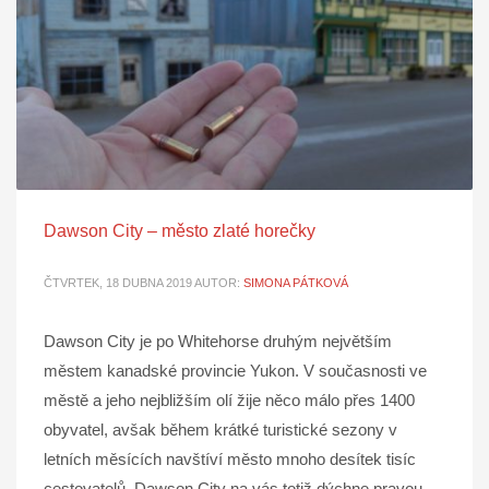
Dawson City – město zlaté horečky
ČTVRTEK, 18 DUBNA 2019
AUTOR:
SIMONA PÁTKOVÁ
Dawson City je po Whitehorse druhým největším
městem kanadské provincie Yukon. V současnosti ve
městě a jeho nejbližším olí žije něco málo přes 1400
obyvatel, avšak během krátké turistické sezony v
letních měsících navštíví město mnoho desítek tisíc
cestovatelů. Dawson City na vás totiž dýchne pravou