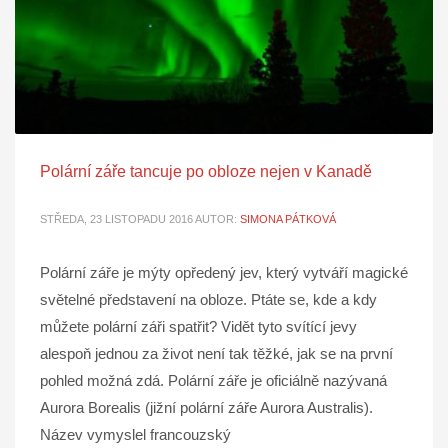
Polární záře tancuje po obloze nejen v Kanadě
STŘEDA, 23 LISTOPADU 2016
AUTOR:
SIMONA PÁTKOVÁ
Polární záře je mýty opředený jev, který vytváří magické
světelné představení na obloze. Ptáte se, kde a kdy
můžete polární záři spatřit? Vidět tyto svítící jevy
alespoň jednou za život není tak těžké, jak se na první
pohled možná zdá. Polární záře je oficiálně nazývaná
Aurora Borealis (jižní polární záře Aurora Australis).
Název vymyslel francouzský