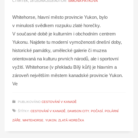
ČTVRTEK, 18 LEDNA 2018
AUTOR:
SIMONA PÁTKOVÁ
Whitehorse, hlavní město provincie Yukon, bylo
v minulosti svědkem rozpuku zlaté horečky.
V současné době je kulturním i obchodním centrem
Yukonu. Najdete tu moderní vymoženosti dnešní doby,
historické památky, umělecké galerie či muzea
orientovaná na kulturu prvních národů, ale i sportovní
vyžití. Whitehorse (v překladu Bílý kůň) je hlavním a
zároveň největším městem kanadské provincie Yukon.
Ve
PUBLIKOVÁNO
CESTOVÁNÍ V KANADĚ
ŠTÍTKY:
CESTOVÁNÍ V KANADĚ
,
DAWSON CITY
,
POČASÍ
,
POLÁRNÍ
ZÁŘE
,
WHITEHORSE
,
YUKON
,
ZLATÁ HOREČKA