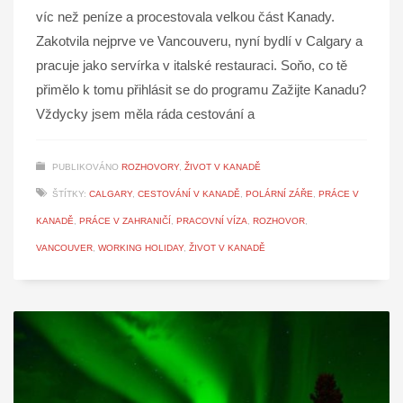
víc než peníze a procestovala velkou část Kanady.
Zakotvila nejprve ve Vancouveru, nyní bydlí v Calgary a
pracuje jako servírka v italské restauraci. Soňo, co tě
přimělo k tomu přihlásit se do programu Zažijte Kanadu?
Vždycky jsem měla ráda cestování a
PUBLIKOVÁNO
ROZHOVORY
,
ŽIVOT V KANADĚ
ŠTÍTKY:
CALGARY
,
CESTOVÁNÍ V KANADĚ
,
POLÁRNÍ ZÁŘE
,
PRÁCE V
KANADĚ
,
PRÁCE V ZAHRANIČÍ
,
PRACOVNÍ VÍZA
,
ROZHOVOR
,
VANCOUVER
,
WORKING HOLIDAY
,
ŽIVOT V KANADĚ