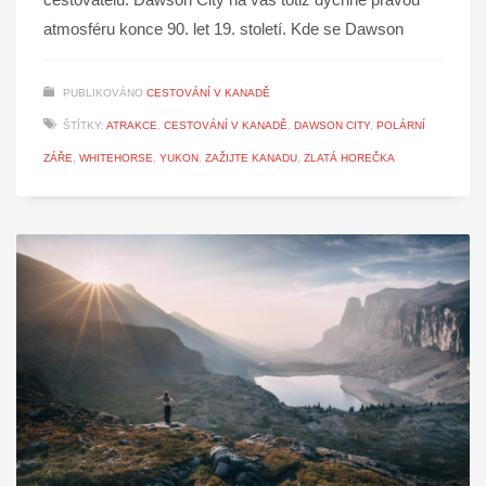
atmosféru konce 90. let 19. století. Kde se Dawson
PUBLIKOVÁNO
CESTOVÁNÍ V KANADĚ
ŠTÍTKY:
ATRAKCE
,
CESTOVÁNÍ V KANADĚ
,
DAWSON CITY
,
POLÁRNÍ
ZÁŘE
,
WHITEHORSE
,
YUKON
,
ZAŽIJTE KANADU
,
ZLATÁ HOREČKA