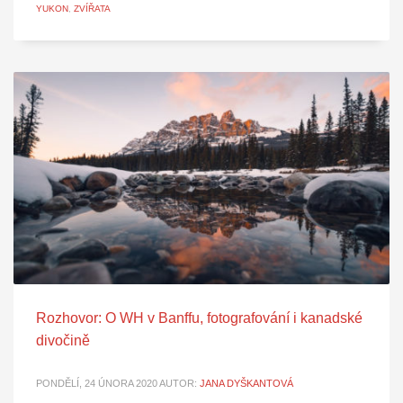
YUKON
,
ZVÍŘATA
Rozhovor: O WH v Banffu, fotografování i kanadské
divočině
PONDĚLÍ, 24 ÚNORA 2020
AUTOR:
JANA DYŠKANTOVÁ