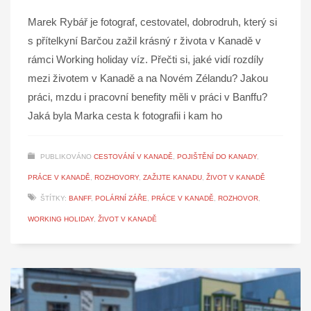
Marek Rybář je fotograf, cestovatel, dobrodruh, který si
s přítelkyní Barčou zažil krásný r života v Kanadě v
rámci Working holiday víz. Přečti si, jaké vidí rozdíly
mezi životem v Kanadě a na Novém Zélandu? Jakou
práci, mzdu i pracovní benefity měli v práci v Banffu?
Jaká byla Marka cesta k fotografii i kam ho
PUBLIKOVÁNO
CESTOVÁNÍ V KANADĚ
,
POJIŠTĚNÍ DO KANADY
,
PRÁCE V KANADĚ
,
ROZHOVORY
,
ZAŽIJTE KANADU
,
ŽIVOT V KANADĚ
ŠTÍTKY:
BANFF
,
POLÁRNÍ ZÁŘE
,
PRÁCE V KANADĚ
,
ROZHOVOR
,
WORKING HOLIDAY
,
ŽIVOT V KANADĚ