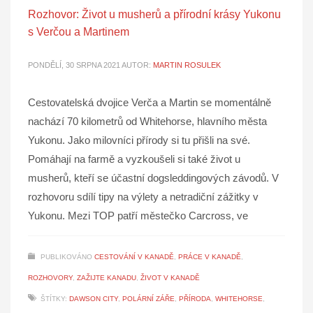
Rozhovor: Život u musherů a přírodní krásy Yukonu
s Verčou a Martinem
PONDĚLÍ, 30 SRPNA 2021
AUTOR:
MARTIN ROSULEK
Cestovatelská dvojice Verča a Martin se momentálně
nachází 70 kilometrů od Whitehorse, hlavního města
Yukonu. Jako milovníci přírody si tu přišli na své.
Pomáhají na farmě a vyzkoušeli si také život u
musherů, kteří se účastní dogsleddingových závodů. V
rozhovoru sdílí tipy na výlety a netradiční zážitky v
Yukonu. Mezi TOP patří městečko Carcross, ve
PUBLIKOVÁNO
CESTOVÁNÍ V KANADĚ
,
PRÁCE V KANADĚ
,
ROZHOVORY
,
ZAŽIJTE KANADU
,
ŽIVOT V KANADĚ
ŠTÍTKY:
DAWSON CITY
,
POLÁRNÍ ZÁŘE
,
PŘÍRODA
,
WHITEHORSE
,