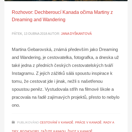
Rozhovor: Dechberoucí Kanada očima Martiny z
Dreaming and Wandering
PÁTEK, 13 DUBNA 2018
AUTOR:
JANA DYŠKANTOVÁ
Martina Gebarovská, známá především jako Dreaming
and Wandering, je cestovatelka, fotografka, a dneska už
také jedna z předních českých cestovatelských tváří
Instagramu. Z jejích zážitků sálá spoustu inspirace k
tomu, že cestovat jde i jinak, nežli s našetřenou
spoustou peněz. Vystudovala střih na filmové škole a
pracovala na řadě zajímavých projektů, přesto to nebylo
ono.
PUBLIKOVÁNO
CESTOVÁNÍ V KANADĚ
,
PRÁCE V KANADĚ
,
RADY A
TIPY
,
ROZHOVORY
,
ZAŽIJTE KANADU
,
ŽIVOT V KANADĚ