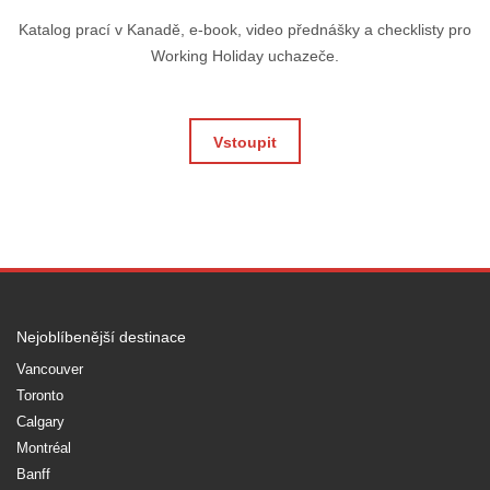
Katalog prací v Kanadě, e-book, video přednášky a checklisty pro
Working Holiday uchazeče.
Vstoupit
Nejoblíbenější destinace
Vancouver
Toronto
Calgary
Montréal
Banff