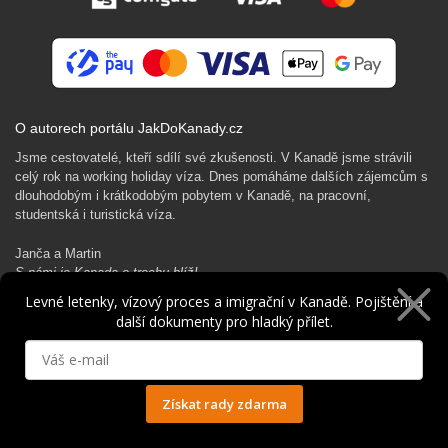
O autorech portálu JakDoKanady.cz
Jsme cestovatelé, kteří sdílí své zkušenosti. V Kanadě jsme strávili
celý rok na working holiday víza. Dnes pomáháme dalších zájemcům s
dlouhodobým i krátkodobým pobytem v Kanadě, na pracovní,
studentská i turistická víza.
Janča a Martin
S námi je Kanada o trochu blíž!
Levné letenky, vízový proces a imigrační v Kanadě. Pojištění a
další dokumenty pro hladký přílet.
Rádi Ti pomůžeme s kanadským dobrodružstvím…
Získat rady zdarma
Ochrana osobních údajů