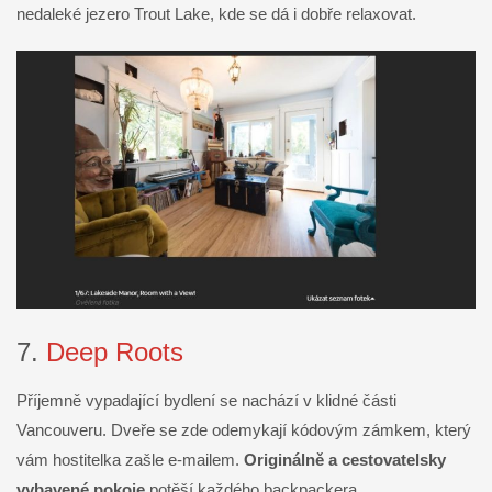
nedaleké jezero Trout Lake, kde se dá i dobře relaxovat.
7.
Deep Roots
Příjemně vypadající bydlení se nachází v klidné části
Vancouveru. Dveře se zde odemykají kódovým zámkem, který
vám hostitelka zašle e-mailem.
Originálně a cestovatelsky
vybavené pokoje
potěší každého backpackera.