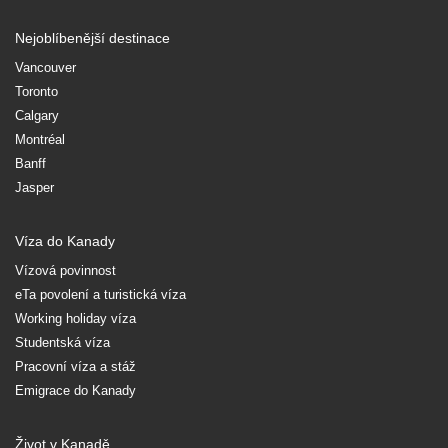
Nejoblíbenější destinace
Vancouver
Toronto
Calgary
Montréal
Banff
Jasper
Víza do Kanady
Vízová povinnost
eTa povolení a turistická víza
Working holiday víza
Studentská víza
Pracovní víza a stáž
Emigrace do Kanady
Život v Kanadě