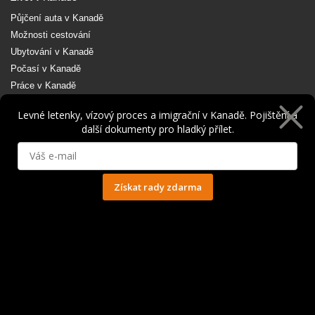
Půjčení auta v Kanadě
Možnosti cestování
Ubytování v Kanadě
Počasí v Kanadě
Práce v Kanadě
Vrácení daní z Kanady
Levné letenky, vízový proces a imigrační v Kanadě. Pojištění a
další dokumenty pro hladký přílet.
Doporučujeme
Newsletter zdarma
E-book pro Working Holiday
Získat rady zdarma
Mobilní aplikace
Festival o Kanadě
Ochrana osobních údajů
E-shop
Užitečné nástroje a vybavení
Nejnovější články
Vancouver a možnosti práce i trvalého pobytu: