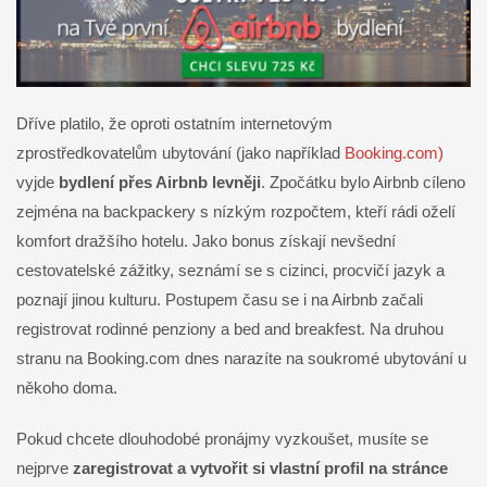
Dříve platilo, že oproti ostatním internetovým
zprostředkovatelům ubytování (jako například
Booking.com)
vyjde
bydlení přes Airbnb levněji
. Zpočátku bylo Airbnb cíleno
zejména na backpackery s nízkým rozpočtem, kteří rádi oželí
komfort dražšího hotelu. Jako bonus získají nevšední
cestovatelské zážitky, seznámí se s cizinci, procvičí jazyk a
poznají jinou kulturu. Postupem času se i na Airbnb začali
registrovat rodinné penziony a bed and breakfest. Na druhou
stranu na Booking.com dnes narazíte na soukromé ubytování u
někoho doma.
Pokud chcete dlouhodobé pronájmy vyzkoušet, musíte se
nejprve
zaregistrovat a vytvořit si vlastní profil na stránce