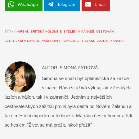
WhatsApp
Telegram
Email
ŠTÍTKY:
AIRBNB
,
BRITSKÁ KOLUMBIE
,
BYDLENÍ V KANADĚ
,
CESTOVÁNÍ
,
CESTOVÁNÍ V KANADĚ
,
VANCOUVER
,
VANCOUVER ISLAND
,
ZAŽIJTE KANADU
AUTOR:
SIMONA PÁTKOVÁ
Simona se snaží být optimistická za každé
situace. Ráda si užívá výlety, jak v českých
luzích a hájích, tak i v zahraničí. Jedním z největších
cestovatelských zážitků pro ni byla cesta po Novém Zélandu a
také měsíční expedice v Indonésii. Má ráda český humor a řídí
se heslem "Život se má prožit, nikoli přežít"