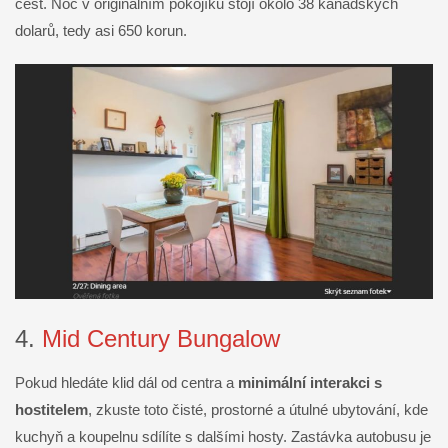
cest. Noc v originálním pokojíku stojí okolo 38 kanadských
dolarů, tedy asi 650 korun.
4.
Mid Century Bungalow
Pokud hledáte klid dál od centra a
minimální interakci s
hostitelem
, zkuste toto čisté, prostorné a útulné ubytování, kde
kuchyň a koupelnu sdílíte s dalšími hosty. Zastávka autobusu je