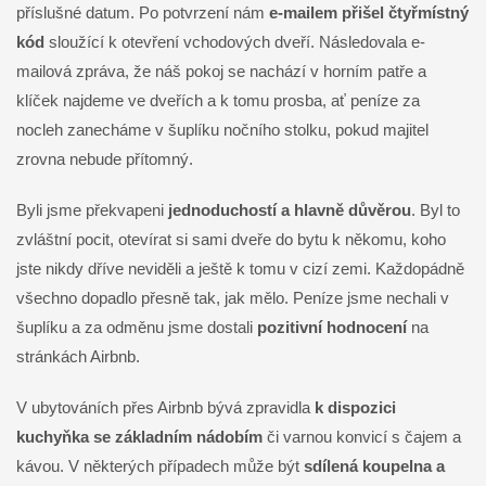
příslušné datum. Po potvrzení nám
e-mailem přišel čtyřmístný
kód
sloužící k otevření vchodových dveří. Následovala e-
mailová zpráva, že náš pokoj se nachází v horním patře a
klíček najdeme ve dveřích a k tomu prosba, ať peníze za
nocleh zanecháme v šuplíku nočního stolku, pokud majitel
zrovna nebude přítomný.
Byli jsme překvapeni
jednoduchostí a hlavně důvěrou
. Byl to
zvláštní pocit, otevírat si sami dveře do bytu k někomu, koho
jste nikdy dříve neviděli a ještě k tomu v cizí zemi. Každopádně
všechno dopadlo přesně tak, jak mělo. Peníze jsme nechali v
šuplíku a za odměnu jsme dostali
pozitivní hodnocení
na
stránkách Airbnb.
V ubytováních přes Airbnb bývá zpravidla
k dispozici
kuchyňka se základním nádobím
či varnou konvicí s čajem a
kávou. V některých případech může být
sdílená koupelna a