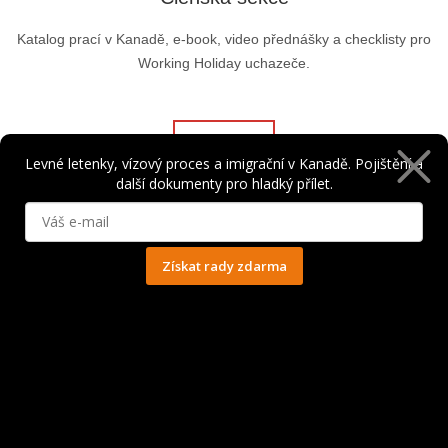
Katalog prací v Kanadě, e-book, video přednášky a checklisty pro
Working Holiday uchazeče.
Vstoupit
Levné letenky, vízový proces a imigrační v Kanadě. Pojištění a
další dokumenty pro hladký přílet.
Získat rady zdarma
Ochrana osobních údajů
Nejoblíbenější destinace
Vancouver
Toronto
Calgary
Montréal
Banff