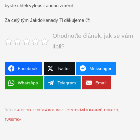
byste chtěli vylepšit anebo změnit.
Za celý tým JakdoKanady Ti děkujeme 🙂
Ohodnoťte článek, jak se vám
líbil?
Facebook
Twitter
Messenger
WhatsApp
Telegram
Email
ŠTÍTKY:
ALBERTA
,
BRITSKÁ KOLUMBIE
,
CESTOVÁNÍ V KANADĚ
,
ONTARIO
,
TURISTIKA