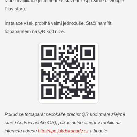
Mobilní aplikace ještě není ke stažení z App Store či Google
Play storu.
Instalace však probíhá velmi jednoduše. Stačí namířit
fotoaparátem na QR kód níže.
Pokud se fotoaparát nedokáže přečíst QR kód (máte zřejmě
starší Android anebo iOS), pak je nutné otevřít v mobilu na
internetu adresu
http://app.jakdokanady.cz
a budete