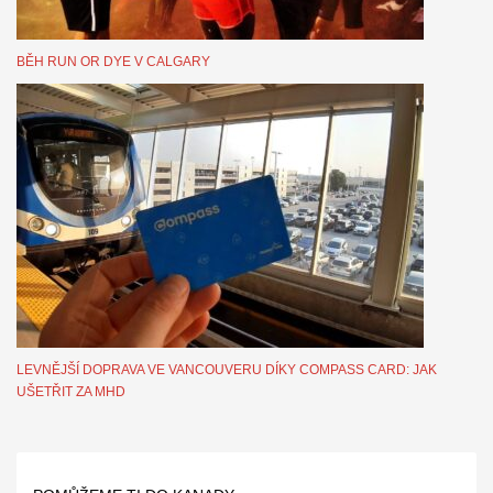
BĚH RUN OR DYE V CALGARY
LEVNĚJŠÍ DOPRAVA VE VANCOUVERU DÍKY COMPASS CARD: JAK
UŠETŘIT ZA MHD