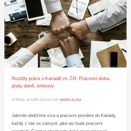
Rozdíly práce v Kanadě vs. ČR: Pracovní doba,
platy, daně, smlouvy
STŘEDA, 18 ZÁŘÍ 2024
AUTOR:
MAREK ALAXA
Jakmile obdržíme víza a pracovní povolení do Kanady,
každý z nás se zamyslí, jaké asi bude pracovní