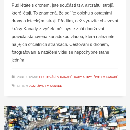
Pud létáte s dronem, jste součástí tzv. aircraftu, strojů,
které létají. To znamená, že sdílíte oblohu s ostatními
drony a leteckými stroji. Předtím, než vyrazíte objevovat
krásy Kanady z výšek měli byste znát dodržovat
pravidla stanovena kanadskou vládou, která naleznete
na jejich oficiálních stránkách. Cestování s dronem,
fotografování a natáčení videí se nepochybně stane
jedním
PUBLIKOVÁNO
CESTOVÁNÍ V KANADĚ
,
RADY A TIPY
,
ŽIVOT V KANADĚ
ŠTÍTKY:
2022
,
ŽIVOT V KANADĚ