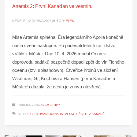
Artemis 2: První Kanaďan ve vesmíru
NEDĚLE, 12 DUBNA 2026
AUTOR:
ELEN
Mise Artemis splněna! Éra legendárního Apolla konečně
našla svého nástupce. Po padesáti letech se lidstvo
vrátilo k Měsíci. Dne 10. 4. 2026 modul Orion v
doprovodu padáků bezpečně dopadl zpět do vln Tichého
oceánu (tzv. splashdown). Čtveřice hrdinů ve složení
Wiseman, Gr, Kochová a Hansen (první Kanaďan u
Měsíce!) dázala, že cesta je znovu otevřená.
PUBLIKOVÁNO
RADY A TIPY
ŠTÍTKY:
CESTOVÁNÍ
,
KANADA
,
VESMÍR
,
ŽIVOT V KANADĚ