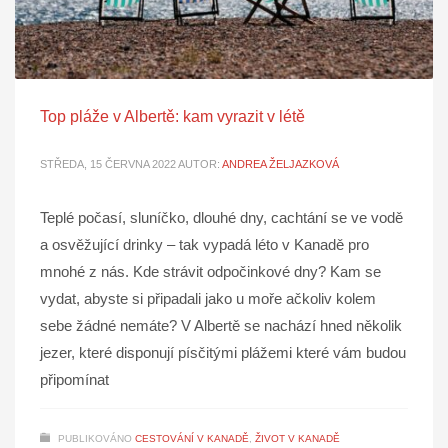
Top pláže v Albertě: kam vyrazit v létě
STŘEDA, 15 ČERVNA 2022
AUTOR:
ANDREA ŽELJAZKOVÁ
Teplé počasí, sluníčko, dlouhé dny, cachtání se ve vodě
a osvěžující drinky – tak vypadá léto v Kanadě pro
mnohé z nás. Kde strávit odpočinkové dny? Kam se
vydat, abyste si připadali jako u moře ačkoliv kolem
sebe žádné nemáte? V Albertě se nachází hned několik
jezer, které disponují písčitými plážemi které vám budou
připomínat
PUBLIKOVÁNO
CESTOVÁNÍ V KANADĚ
,
ŽIVOT V KANADĚ