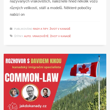
nazývaných vrakovištích, naleznete hned několik vozů
různých velikostí, stáří a modelů. Některé pobočky
nabízí on
PUBLIKOVÁNO
RADY A TIPY
,
ŽIVOT V KANADĚ
ŠTÍTKY:
AUTO
,
VRAKOVIŠTĚ
,
ŽIVOT V KANADĚ