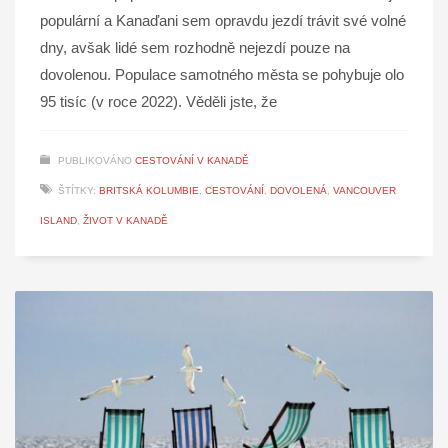
populární a Kanaďani sem opravdu jezdí trávit své volné
dny, avšak lidé sem rozhodně nejezdí pouze na
dovolenou. Populace samotného města se pohybuje olo
95 tisíc (v roce 2022). Věděli jste, že
PUBLIKOVÁNO
CESTOVÁNÍ V KANADĚ
ŠTÍTKY:
BRITSKÁ KOLUMBIE
,
CESTOVÁNÍ
,
DOVOLENÁ
,
VANCOUVER
ISLAND
,
ŽIVOT V KANADĚ