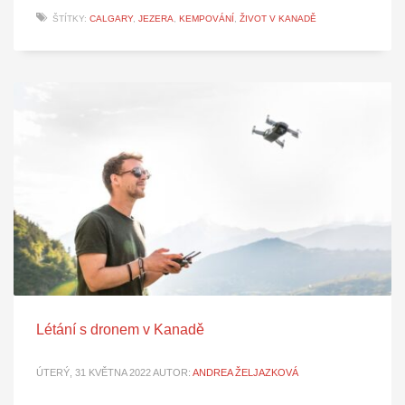
ŠTÍTKY:
CALGARY
,
JEZERA
,
KEMPOVÁNÍ
,
ŽIVOT V KANADĚ
Létání s dronem v Kanadě
ÚTERÝ, 31 KVĚTNA 2022
AUTOR:
ANDREA ŽELJAZKOVÁ