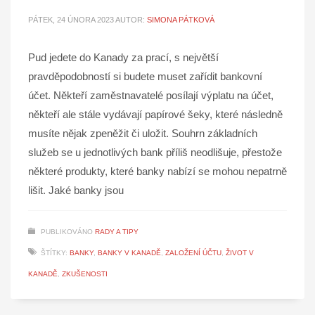
PÁTEK, 24 ÚNORA 2023
AUTOR:
SIMONA PÁTKOVÁ
Pud jedete do Kanady za prací, s největší
pravděpodobností si budete muset zařídit bankovní
účet. Někteří zaměstnavatelé posílají výplatu na účet,
někteří ale stále vydávají papírové šeky, které následně
musíte nějak zpeněžit či uložit. Souhrn základních
služeb se u jednotlivých bank příliš neodlišuje, přestože
některé produkty, které banky nabízí se mohou nepatrně
lišit. Jaké banky jsou
PUBLIKOVÁNO
RADY A TIPY
ŠTÍTKY:
BANKY
,
BANKY V KANADĚ
,
ZALOŽENÍ ÚČTU
,
ŽIVOT V
KANADĚ
,
ZKUŠENOSTI