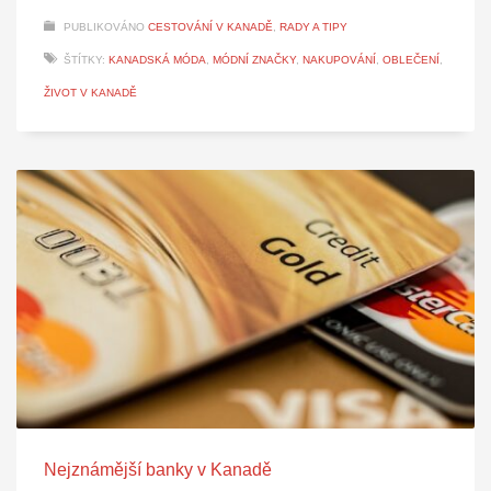
PUBLIKOVÁNO
CESTOVÁNÍ V KANADĚ
,
RADY A TIPY
ŠTÍTKY:
KANADSKÁ MÓDA
,
MÓDNÍ ZNAČKY
,
NAKUPOVÁNÍ
,
OBLEČENÍ
,
ŽIVOT V KANADĚ
Nejznámější banky v Kanadě