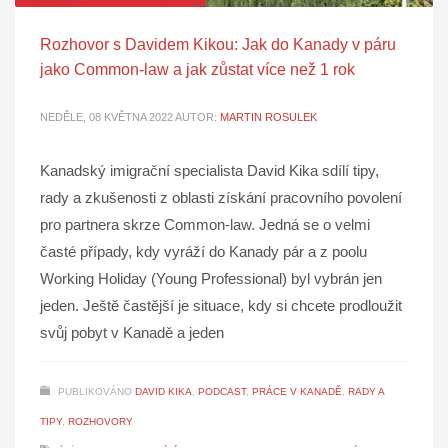
Rozhovor s Davidem Kikou: Jak do Kanady v páru
jako Common-law a jak zůstat více než 1 rok
NEDĚLE, 08 KVĚTNA 2022
AUTOR:
MARTIN ROSULEK
Kanadský imigrační specialista David Kika sdílí tipy,
rady a zkušenosti z oblasti získání pracovního povolení
pro partnera skrze Common-law. Jedná se o velmi
časté případy, kdy vyráží do Kanady pár a z poolu
Working Holiday (Young Professional) byl vybrán jen
jeden. Ještě častější je situace, kdy si chcete prodloužit
svůj pobyt v Kanadě a jeden
PUBLIKOVÁNO
DAVID KIKA
,
PODCAST
,
PRÁCE V KANADĚ
,
RADY A
TIPY
,
ROZHOVORY