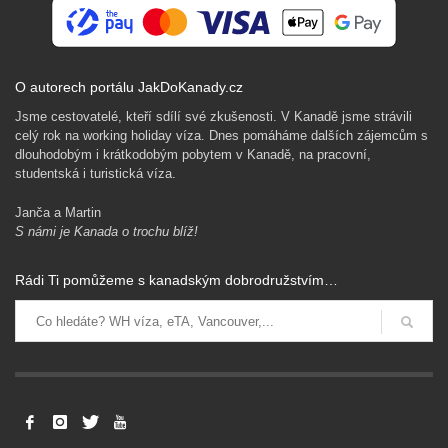
O autorech portálu JakDoKanady.cz
Jsme cestovatelé, kteří sdílí své zkušenosti. V Kanadě jsme strávili
celý rok na working holiday víza. Dnes pomáháme dalších zájemcům s
dlouhodobým i krátkodobým pobytem v Kanadě, na pracovní,
studentská i turistická víza.
Janča a Martin
S námi je Kanada o trochu blíž!
Levné letenky, vízový proces a imigrační v Kanadě. Pojištění a
Rádi Ti pomůžeme s kanadským dobrodružstvím…
další dokumenty pro hladký přílet.
Získat rady zdarma
Ochrana osobních údajů