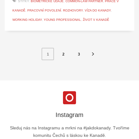
ŠTÍTKY:
BIOMETRICKÉ ÚDAJE
,
COMMON-LAW PARTNER
,
PRÁCE V
KANADĚ
,
PRACOVNÍ POVOLENÍ
,
ROZHOVORY
,
VÍZA DO KANADY
,
WORKING HOLIDAY
,
YOUNG PROFESSIONAL
,
ŽIVOT V KANADĚ
2
3
1
Instagram
Sleduj nás na Instagramu a mrkni na #jakdokanady. Tvoříme
komunitu Čechů s láskou ke Kanadě.