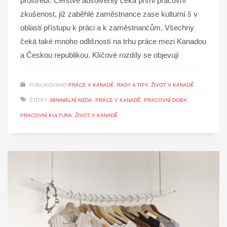
prostředí. Čerstvé absolventy čeká první pracovní
zkušenost, již zaběhlé zaměstnance zase kulturní š v
oblasti přístupu k práci a k zaměstnancům. Všechny
čeká také mnoho odlišností na trhu práce mezi Kanadou
a Českou republikou. Klíčové rozdíly se objevují
PUBLIKOVÁNO
PRÁCE V KANADĚ
,
RADY A TIPY
,
ŽIVOT V KANADĚ
ŠTÍTKY:
MINIMÁLNÍ MZDA
,
PRÁCE V KANADĚ
,
PRACOVNÍ DOBA
,
PRACOVNÍ KULTURA
,
ŽIVOT V KANADĚ