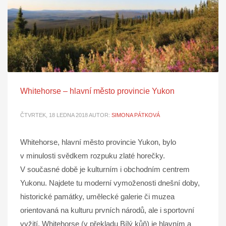
Whitehorse – hlavní město provincie Yukon
ČTVRTEK, 18 LEDNA 2018
AUTOR:
SIMONA PÁTKOVÁ
Whitehorse, hlavní město provincie Yukon, bylo
v minulosti svědkem rozpuku zlaté horečky.
V současné době je kulturním i obchodním centrem
Yukonu. Najdete tu moderní vymoženosti dnešní doby,
historické památky, umělecké galerie či muzea
orientovaná na kulturu prvních národů, ale i sportovní
vyžití. Whitehorse (v překladu Bílý kůň) je hlavním a