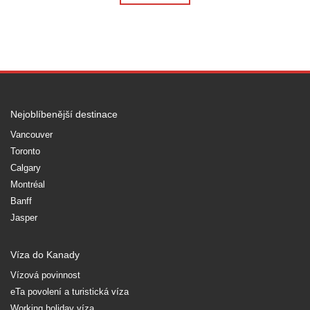
Nejoblíbenější destinace
Vancouver
Toronto
Calgary
Montréal
Banff
Jasper
Víza do Kanady
Vízová povinnost
eTa povolení a turistická víza
Working holiday víza