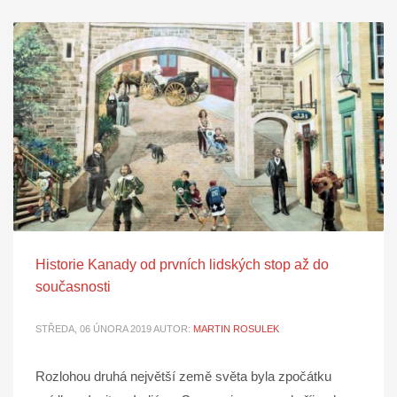
Historie Kanady od prvních lidských stop až do
současnosti
STŘEDA, 06 ÚNORA 2019
AUTOR:
MARTIN ROSULEK
Rozlohou druhá největší země světa byla zpočátku