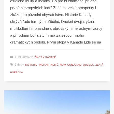
osídlena Inuity a Indiány. Co pro ni znamenal příjezd
prvních evropských lodí? Začátek velké prosperity i
zkázu pro původní obyvatelstvo. Historie Kanady
ukrývá řadu temných příběhů. Dnešní dvojjazyčná
multikulturní monarchie s obrovskými nerostnými zdroji
a přírodním bohatstvím má za sebou mnoho
dramatických období. První stopa v Kanadě Lidé se na
PUBLIKOVÁNO
ŽIVOT V KANADĚ
ŠTÍTKY:
HISTORIE
,
INDIÁNI
,
INUITÉ
,
NEWFOUNDLAND
,
QUEBEC
,
ZLATÁ
HOREČKA