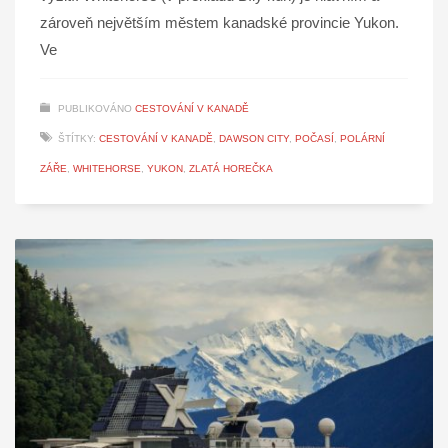
zároveň největším městem kanadské provincie Yukon.
Ve
PUBLIKOVÁNO
CESTOVÁNÍ V KANADĚ
ŠTÍTKY:
CESTOVÁNÍ V KANADĚ
,
DAWSON CITY
,
POČASÍ
,
POLÁRNÍ
ZÁŘE
,
WHITEHORSE
,
YUKON
,
ZLATÁ HOREČKA