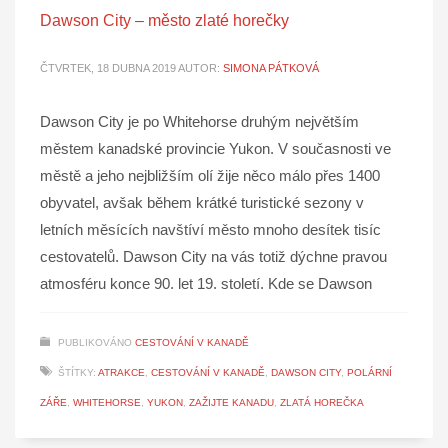
Dawson City – město zlaté horečky
ČTVRTEK, 18 DUBNA 2019
AUTOR:
SIMONA PÁTKOVÁ
Dawson City je po Whitehorse druhým největším
městem kanadské provincie Yukon. V současnosti ve
městě a jeho nejbližším olí žije něco málo přes 1400
obyvatel, avšak během krátké turistické sezony v
letních měsících navštíví město mnoho desítek tisíc
cestovatelů. Dawson City na vás totiž dýchne pravou
atmosféru konce 90. let 19. století. Kde se Dawson
PUBLIKOVÁNO
CESTOVÁNÍ V KANADĚ
ŠTÍTKY:
ATRAKCE
,
CESTOVÁNÍ V KANADĚ
,
DAWSON CITY
,
POLÁRNÍ
ZÁŘE
,
WHITEHORSE
,
YUKON
,
ZAŽIJTE KANADU
,
ZLATÁ HOREČKA