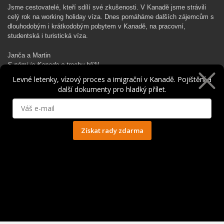
Jsme cestovatelé, kteří sdílí své zkušenosti. V Kanadě jsme strávili
celý rok na working holiday víza. Dnes pomáháme dalších zájemcům s
dlouhodobým i krátkodobým pobytem v Kanadě, na pracovní,
studentská i turistická víza.
Janča a Martin
S námi je Kanada o trochu blíž!
Levné letenky, vízový proces a imigrační v Kanadě. Pojištění a
další dokumenty pro hladký přílet.
Rádi Ti pomůžeme s kanadským dobrodružstvím…
Získat rady zdarma
Ochrana osobních údajů
© 2014 - 2025. Všechna práva vyhrazena.
Kontakt
|
Spolupráce
|
Obchodní podmínky
|
Ochrana osobních údajů