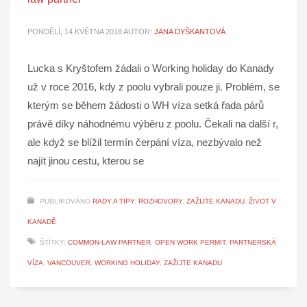
PONDĚLÍ, 14 KVĚTNA 2018
AUTOR:
JANA DYŠKANTOVÁ
Lucka s Kryštofem žádali o Working holiday do Kanady
už v roce 2016, kdy z poolu vybrali pouze ji. Problém, se
kterým se během žádosti o WH víza setká řada párů
právě díky náhodnému výběru z poolu. Čekali na další r,
ale když se blížil termín čerpání víza, nezbývalo než
najít jinou cestu, kterou se
PUBLIKOVÁNO
RADY A TIPY
,
ROZHOVORY
,
ZAŽIJTE KANADU
,
ŽIVOT V
KANADĚ
ŠTÍTKY:
COMMON-LAW PARTNER
,
OPEN WORK PERMIT
,
PARTNERSKÁ
VÍZA
,
VANCOUVER
,
WORKING HOLIDAY
,
ZAŽIJTE KANADU