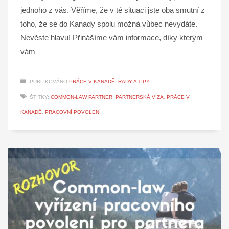
jednoho z vás. Věříme, že v té situaci jste oba smutní z
toho, že se do Kanady spolu možná vůbec nevydáte.
Nevěste hlavu! Přinášíme vám informace, díky kterým
vám
PUBLIKOVÁNO
PRÁCE V KANADĚ
,
RADY A TIPY
ŠTÍTKY:
COMMON-LAW PARTNER
,
PARTNERSKÁ VÍZA
,
PRÁCE V
KANADĚ
,
PRACOVNÍ POVOLENÍ