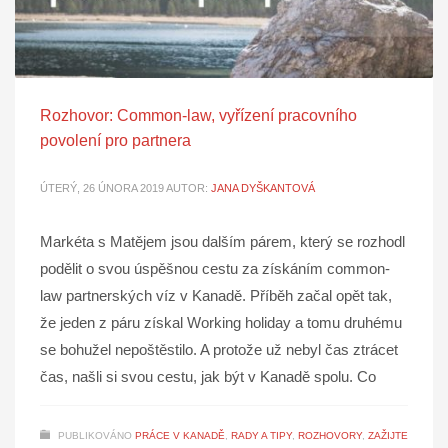
Rozhovor: Common-law, vyřízení pracovního
povolení pro partnera
ÚTERÝ, 26 ÚNORA 2019
AUTOR:
JANA DYŠKANTOVÁ
Markéta s Matějem jsou dalším párem, který se rozhodl
podělit o svou úspěšnou cestu za získáním common-
law partnerských víz v Kanadě. Příběh začal opět tak,
že jeden z páru získal Working holiday a tomu druhému
se bohužel nepoštěstilo. A protože už nebyl čas ztrácet
čas, našli si svou cestu, jak být v Kanadě spolu. Co
PUBLIKOVÁNO
PRÁCE V KANADĚ
,
RADY A TIPY
,
ROZHOVORY
,
ZAŽIJTE