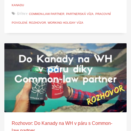
KANADU
ŠTÍTKY:
COMMON-LAW PARTNER
,
PARTNERSKÁ VÍZA
,
PRACOVNÍ
POVOLENÍ
,
ROZHOVOR
,
WORKING HOLIDAY VÍZA
Rozhovor: Do Kanady na WH v páru s Common-
law partner