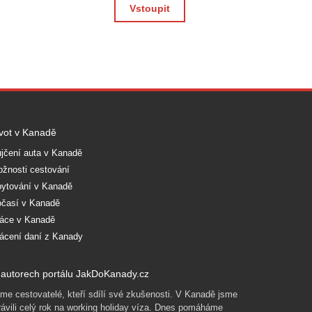
Vstoupit
vot v Kanadě
jčení auta v Kanadě
žnosti cestování
ytování v Kanadě
časí v Kanadě
áce v Kanadě
ácení daní z Kanady
autorech portálu JakDoKanady.cz
me cestovatelé, kteří sdílí své zkušenosti. V Kanadě jsme
rávili celý rok na working holiday víza. Dnes pomáháme