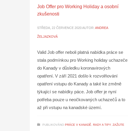
Job Offer pro Working Holiday a osobní
zkušenosti
STŘEDA, 22 ČERVENCE 2020
AUTOR:
ANDREA
ŽELJAZKOVÁ
Valid Job offer neboli platná nabídka práce se
stala podmínkou pro Working holiday uchazeče
do Kanady v důsledku koronavirových
opatření. V září 2021 došlo k rozvolňování
opatření vstupu do Kanady a také ke změně
týkající se nabídky páce. Job offer je nyní
potřeba pouze u neočkovaných uchazečů a to
až při vstupu na kanadské území.
PUBLIKOVÁNO
PRÁCE V KANADĚ
,
RADY A TIPY
,
ZAŽIJTE