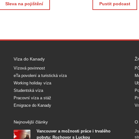
Sleva na pojištění
Pustit podcast
Víza do Kanady
Ži
Vízová povinnost
Pů
eTa povolení a turistická víza
Mo
Working holiday víza
Ub
Studentská víza
Po
Pracovní víza a stáž
Pr
Emigrace do Kanady
Vr
Nejnovější články
O 
Vancouver a možnosti práce i trvalého
Js
st
pobytu: Rozhovor s Luckou