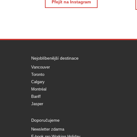
Přejít na Instagram
Nejoblíbenější destinace
Vancouver
Toronto
Calgary
Montréal
Banff
Jasper
Doporučujeme
Newsletter zdarma
E-book pro Working Holiday