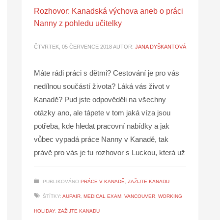
Rozhovor: Kanadská výchova aneb o práci
Nanny z pohledu učitelky
ČTVRTEK, 05 ČERVENCE 2018
AUTOR:
JANA DYŠKANTOVÁ
Máte rádi práci s dětmi? Cestování je pro vás
nedílnou součástí života? Láká vás život v
Kanadě? Pud jste odpověděli na všechny
otázky ano, ale tápete v tom jaká víza jsou
potřeba, kde hledat pracovní nabídky a jak
vůbec vypadá práce Nanny v Kanadě, tak
právě pro vás je tu rozhovor s Luckou, která už
PUBLIKOVÁNO
PRÁCE V KANADĚ
,
ZAŽIJTE KANADU
ŠTÍTKY:
AUPAIR
,
MEDICAL EXAM
,
VANCOUVER
,
WORKING
HOLIDAY
,
ZAŽIJTE KANADU