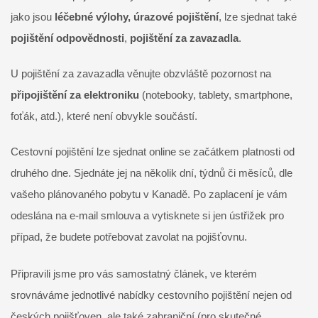
jako jsou
léčebné výlohy, úrazové pojištění
, lze sjednat také
pojištění odpovědnosti
,
pojištění za zavazadla
.
U pojištění za zavazadla věnujte obzvláště pozornost na
připojištění za elektroniku
(notebooky, tablety, smartphone,
foťák, atd.), které není obvykle součástí.
Cestovní pojištění lze sjednat online se začátkem platnosti od
druhého dne. Sjednáte jej na několik dní, týdnů či měsíců, dle
vašeho plánovaného pobytu v Kanadě. Po zaplacení je vám
odeslána na e-mail smlouva a vytisknete si jen ústřižek pro
případ, že budete potřebovat zavolat na pojišťovnu.
Připravili jsme pro vás samostatný článek, ve kterém
srovnáváme jednotlivé nabídky cestovního pojištění nejen od
českých pojišťoven, ale také zahraniční (pro skutečné