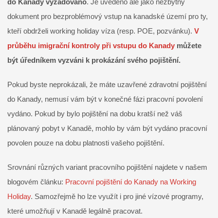
do Kanady vyžadováno
. Je uvedeno ale jako nezbytný
dokument pro bezproblémový vstup na kanadské území pro ty,
kteří obdrželi working holiday víza (resp. POE, pozvánku).
V
průběhu imigrační kontroly při vstupu do Kanady
můžete
být úředníkem vyzváni k prokázání svého pojištění.
Pokud byste neprokázali, že máte uzavřené zdravotní pojištění
do Kanady, nemusí vám být v konečné fázi pracovní povolení
vydáno. Pokud by bylo pojištění na dobu kratší než váš
plánovaný pobyt v Kanadě, mohlo by vám být vydáno pracovní
povolen pouze na dobu platnosti vašeho pojištění.
Srovnání různých variant pracovního pojištění najdete v našem
blogovém článku:
Pracovní pojištění do Kanady na Working
Holiday
. Samozřejmě ho lze využít i pro jiné vízové programy,
které umožňují v Kanadě legálně pracovat.