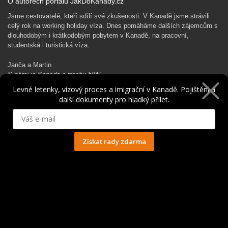
O autorech portálu JakDoKanady.cz
Jsme cestovatelé, kteří sdílí své zkušenosti. V Kanadě jsme strávili
celý rok na working holiday víza. Dnes pomáháme dalších zájemcům s
dlouhodobým i krátkodobým pobytem v Kanadě, na pracovní,
studentská i turistická víza.
Janča a Martin
S námi je Kanada o trochu blíž!
Levné letenky, vízový proces a imigrační v Kanadě. Pojištění a
další dokumenty pro hladký přílet.
Rádi Ti pomůžeme s kanadským dobrodružstvím…
Získat rady zdarma
Ochrana osobních údajů
© 2014 - 2025. Všechna práva vyhrazena.
Kontakt
|
Spolupráce
|
Obchodní podmínky
|
Ochrana osobních údajů