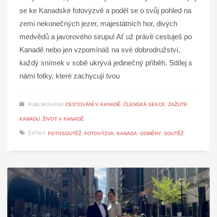
se ke Kanadské fotovýzvě a poděl se o svůj pohled na
zemi nekonečných jezer, majestátních hor, divých
medvědů a javorového sirupu! Ať už právě cestuješ po
Kanadě nebo jen vzpomínáš na své dobrodružství,
každý snímek v sobě ukrývá jedinečný příběh. Sdílej s
námi fotky, které zachycují tvou
PUBLIKOVÁNO
CESTOVÁNÍ V KANADĚ
,
ČLENSKÁ SEKCE
,
ZAŽIJTE
KANADU
,
ŽIVOT V KANADĚ
ŠTÍTKY:
FOTOSOUTĚŽ
,
FOTOVÝZVA
,
KANADA
,
ODMĚNY
,
SOUTĚŽ