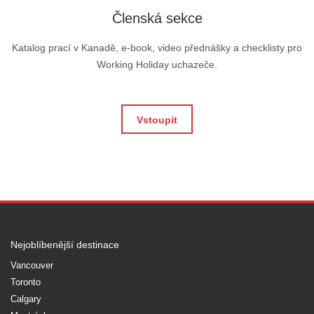
Členská sekce
Katalog prací v Kanadě, e-book, video přednášky a checklisty pro
Working Holiday uchazeče.
Vstoupit
Nejoblíbenější destinace
Vancouver
Toronto
Calgary