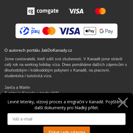
O autorech portálu JakDoKanady.cz
Jsme cestovatelé, kteří sdílí své zkušenosti. V Kanadě jsme strávili
celý rok na working holiday víza. Dnes pomáháme dalších zájemcům s
dlouhodobým i krátkodobým pobytem v Kanadě, na pracovní,
studentská i turistická víza.
Janča a Martin
S námi je Kanada o trochu blíž!
Levné letenky, vízový proces a imigrační v Kanadě. Pojištění a
další dokumenty pro hladký přílet.
Rádi Ti pomůžeme s kanadským dobrodružstvím…
Získat rady zdarma