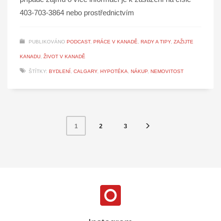
403-703-3864 nebo prostřednictvím
PUBLIKOVÁNO
PODCAST
,
PRÁCE V KANADĚ
,
RADY A TIPY
,
ZAŽIJTE
KANADU
,
ŽIVOT V KANADĚ
ŠTÍTKY:
BYDLENÍ
,
CALGARY
,
HYPOTÉKA
,
NÁKUP
,
NEMOVITOST
2
3
1