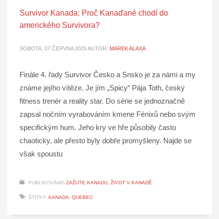
Survivor Kanada: Proč Kanaďané chodí do
amerického Survivora?
SOBOTA, 07 ČERVNA 2025
AUTOR:
MAREK ALAXA
Finále 4. řady Survivor Česko a Snsko je za námi a my
známe jejího vítěze. Je jím „Spicy“ Pája Toth, český
fitness trenér a reality star. Do série se jednoznačně
zapsal nočním vyrabováním kmene Fénixů nebo svým
specifickým hum. Jeho kry ve hře působily často
chaoticky, ale přesto byly dobře promyšleny. Najde se
však spoustu
PUBLIKOVÁNO
ZAŽIJTE KANADU
,
ŽIVOT V KANADĚ
ŠTÍTKY:
KANADA
,
QUEBEC