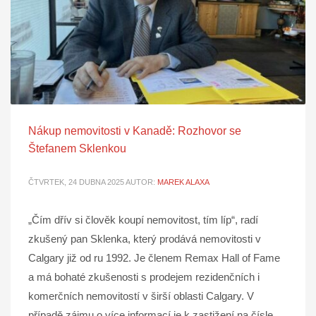
Nákup nemovitosti v Kanadě: Rozhovor se
Štefanem Sklenkou
ČTVRTEK, 24 DUBNA 2025
AUTOR:
MAREK ALAXA
„Čím dřív si člověk koupí nemovitost, tím líp“, radí
zkušený pan Sklenka, který prodává nemovitosti v
Calgary již od ru 1992. Je členem Remax Hall of Fame
a má bohaté zkušenosti s prodejem rezidenčních i
komerčních nemovitostí v širší oblasti Calgary. V
případě zájmu o více informací je k zastižení na čísle