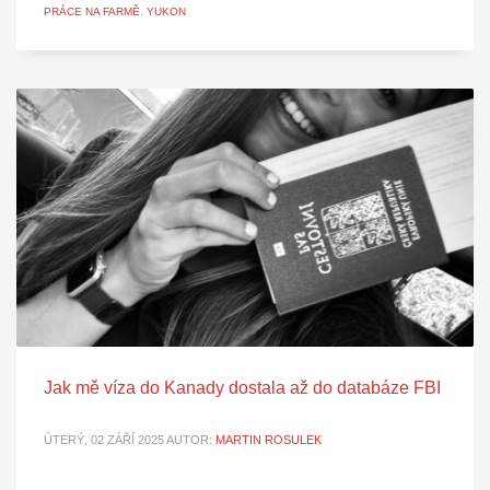
PRÁCE NA FARMĚ
,
YUKON
Jak mě víza do Kanady dostala až do databáze FBI
ÚTERÝ, 02 ZÁŘÍ 2025
AUTOR:
MARTIN ROSULEK