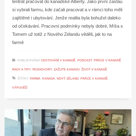
tentrát pračovat do kanadské Alberty. Jako první zastáu
si vybrali farmu, kde začali pracovat a v rámci toho měli
zajištěné i ubytování. Jenže realita byla bohužel daleko
od očekávání. Pracovní podmínky nebyly dobré, Míša s
Tomem už totiž z Nového Zélandu věděli, jak to na
farmě
PUBLIKOVÁNO
CESTOVÁNÍ V KANADĚ
,
PODCAST
,
PRÁCE V KANADĚ
,
RADY A TIPY
,
ROZHOVORY
,
ZAŽIJTE KANADU
,
ŽIVOT V KANADĚ
ŠTÍTKY:
FARMA
,
KANADA
,
NOVÝ ZÉLAND
,
PRÁCE V KANADĚ
,
VÝPOVĚĎ