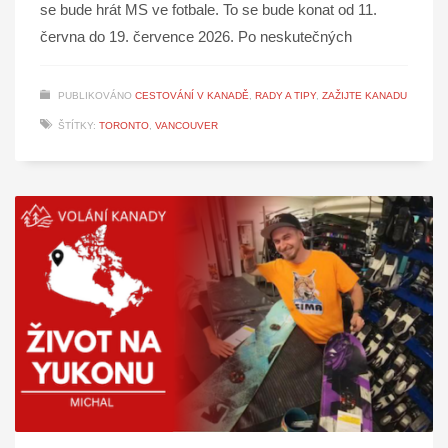
se bude hrát MS ve fotbale. To se bude konat od 11.
června do 19. července 2026. Po neskutečných
PUBLIKOVÁNO
CESTOVÁNÍ V KANADĚ
,
RADY A TIPY
,
ZAŽIJTE KANADU
ŠTÍTKY:
TORONTO
,
VANCOUVER