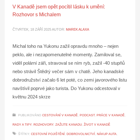
V Kanadě jsem opět pocítil lásku k umění:
Rozhovor s Michalem
ČTVRTEK, 18 ZÁŘÍ 2025
AUTOR:
MAREK ALAXA
Michal toho na Yukonu zažil opravdu mnoho – nejen
peklo, ale i nezapomenutelné momenty. Zamiloval se,
viděl polární záři, stravoval se ním ryb, zažil -40 stupňů
nebo strávil Štědrý večer sám v chatě. Jeho kanadské
dobrodružství začalo 6 let poté, co zemi javorového listu
navštívil poprvé jako turista. Do Yukonu odcestoval v
květnu 2024 skrze
PUBLIKOVÁNO
CESTOVÁNÍ V KANADĚ
,
PODCAST
,
PRÁCE V KANADĚ
,
RADY A TIPY
,
ROZHOVORY
,
ZAŽIJTE KANADU
,
ŽIVOT V KANADĚ
ŠTÍTKY:
CESTOVNÍ POJIŠTĚNÍ
,
DOBROVOLNICTVÍ
,
NÁKUP AUTA
,