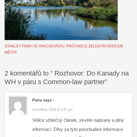
STANLEY PARK VE VANCOUVERU: PRŮVODCE ZELENÝM SRDCEM
MĚSTA
2 komentářů to “ Rozhovor: Do Kanady na
WH v páru s Common-law partner”
Petra
says :
16 května, 2018 at 1:37 pm
Velice užitečný článek, skvěle napsaný a plný
informací. Díky za tyto povzbudivé informace