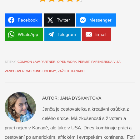
Facebook
Twitter
Messenger
WhatsApp
Telegram
Email
ŠTÍTKY:
COMMON-LAW PARTNER
,
OPEN WORK PERMIT
,
PARTNERSKÁ VÍZA
,
VANCOUVER
,
WORKING HOLIDAY
,
ZAŽIJTE KANADU
AUTOR:
JANA DYŠKANTOVÁ
Janča je cestovatelka a kreativní osůbka z
celého srdce. Má zkušenosti s životem a
prací nejen v Kanadě, ale také v USA. Dnes kombinuje práci a
cestování po americkém, africkém i evropském kontinentu. Fotí