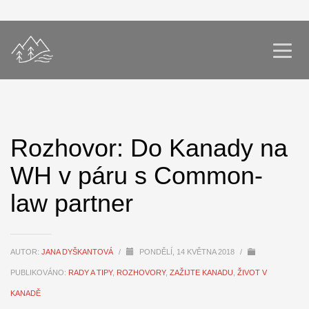
Rozhovor: Do Kanady na
WH v páru s Common-
law partner
AUTOR:
JANA DYŠKANTOVÁ
/
PONDĚLÍ, 14 KVĚTNA 2018
/
PUBLIKOVÁNO:
RADY A TIPY
,
ROZHOVORY
,
ZAŽIJTE KANADU
,
ŽIVOT V
KANADĚ