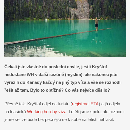
Čekali jste vlastně do poslední chvíle, jestli Kryštof
nedostane WH v další sezóně (myslím), ale nakonec jste
vyrazili do Kanady každý na jiný typ víza a vše se rozhodli
řešit až tam. Bylo to obtížné? Co vás nejvíce děsilo?
Přesně tak. Kryštof odjel na turistu (
registraci ETA
) a já odjela
na klasická
Working holiday víza
. Letěli jsme spolu, ale rozhodli
jsme se, že bude bezpečnější se k sobě na letišti nehlásit.