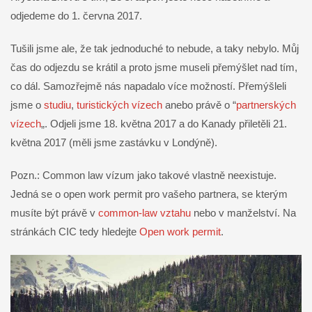
odjedeme do 1. června 2017.
Tušili jsme ale, že tak jednoduché to nebude, a taky nebylo. Můj
čas do odjezdu se krátil a proto jsme museli přemýšlet nad tím,
co dál. Samozřejmě nás napadalo více možností. Přemýšleli
jsme o
studiu
,
turistických vízech
anebo právě o “
partnerských
vízech
„. Odjeli jsme 18. května 2017 a do Kanady přiletěli 21.
května 2017 (měli jsme zastávku v Londýně).
Pozn.: Common law vízum jako takové vlastně neexistuje.
Jedná se o open work permit pro vašeho partnera, se kterým
musíte být právě v
common-law vztahu
nebo v manželství. Na
stránkách CIC tedy hledejte
Open work permit
.