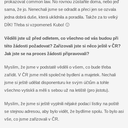
prokazovat common law. No rovnou zůstaňte doma, nebo jeď
sama, že jo. Nenechali jsme se odradit a přeci jen se ozvala
jedna dobrá duše, která uklidnila a poradila. Takže za to velký
DÍK! Třeba si vzpomeneš Kubo! 🙂
Věděli jste už před odletem, co všechno od vás budou při
této žádosti požadovat? Zařizovali jste si něco ještě v ČR?
Jak jste se na proces žádosti připravovali?
Myslím, že jsme v podstatě věděli o všem, co bude třeba
zařídit. V ČR jsme měli společné bydlení a majetek. Nechali
jsme si ještě udělat disponenturu ke svým účtům a tohle
všechno vytiskli a měli s sebou už na letiště (pro jistotu).
Myslím, že jsme si ještě vyplnili nějaké podací lístky na poště
se stejnou adresou, aby bylo vidět, že bydlíme spolu. To bylo asi
vše, co jsme zařizovali v ČR.