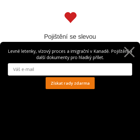
Pojištění se slevou
Výhodné pojištění s bezpečnými léčebnými limity i úrazovým
Levné letenky, vízový proces a imigrační v Kanadě. Pojištění a
další dokumenty pro hladký přílet.
pojištěním. Získejte slevu až 50%.
Sleva na pojištění
Získat rady zdarma
Ochrana osobních údajů
Podcast