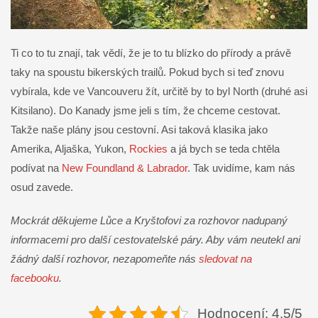
Ti co to tu znají, tak vědí, že je to tu blízko do přírody a právě
taky na spoustu bikerských trailů. Pokud bych si teď znovu
vybírala, kde ve Vancouveru žít, určitě by to byl North (druhé asi
Kitsilano). Do Kanady jsme jeli s tím, že chceme cestovat.
Takže naše plány jsou cestovní. Asi taková klasika jako
Amerika, Aljaška, Yukon,
Rockies
a já bych se teda chtěla
podívat na
New Foundland & Labrador
. Tak uvidíme, kam nás
osud zavede.
Mockrát děkujeme Lůce a Kryštofovi za rozhovor nadupaný
informacemi pro další cestovatelské páry. Aby vám neutekl ani
žádný další rozhovor, nezapomeňte nás
sledovat na
facebooku
.
Hodnocení: 4.5/5