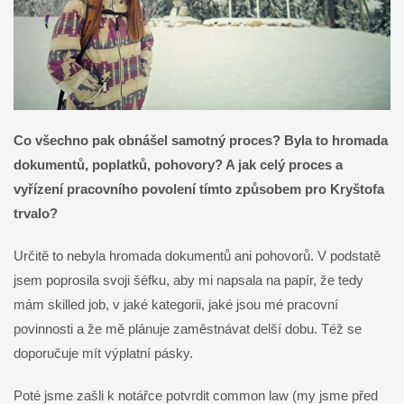
Co všechno pak obnášel samotný proces? Byla to hromada
dokumentů, poplatků, pohovory? A jak celý proces a
vyřízení pracovního povolení tímto způsobem pro Kryštofa
trvalo?
Určitě to nebyla hromada dokumentů ani pohovorů. V podstatě
jsem poprosila svoji šéfku, aby mi napsala na papír, že tedy
mám skilled job, v jaké kategorii, jaké jsou mé pracovní
povinnosti a že mě plánuje zaměstnávat delší dobu. Též se
doporučuje mít výplatní pásky.
Poté jsme zašli k notářce potvrdit common law (my jsme před