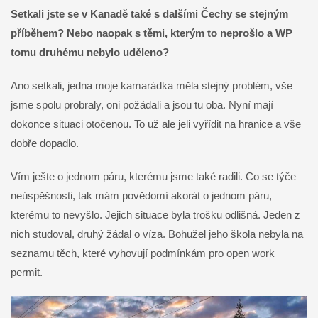
Setkali jste se v Kanadě také s dalšími Čechy se stejným
příběhem? Nebo naopak s těmi, kterým to neprošlo a WP
tomu druhému nebylo uděleno?
Ano setkali, jedna moje kamarádka měla stejný problém, vše
jsme spolu probraly, oni požádali a jsou tu oba. Nyní mají
dokonce situaci otočenou. To už ale jeli vyřídit na hranice a vše
dobře dopadlo.
Vím ješte o jednom páru, kterému jsme také radili. Co se týče
neúspěšnosti, tak mám povědomí akorát o jednom páru,
kterému to nevyšlo. Jejich situace byla trošku odlišná. Jeden z
nich studoval, druhý žádal o víza. Bohužel jeho škola nebyla na
seznamu těch, které vyhovují podmínkám pro open work
permit.