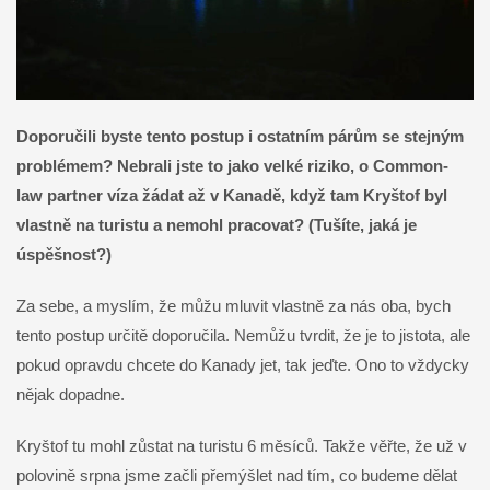
Doporučili byste tento postup i ostatním párům se stejným
problémem? Nebrali jste to jako velké riziko, o Common-
law partner víza žádat až v Kanadě, když tam Kryštof byl
vlastně na turistu a nemohl pracovat? (Tušíte, jaká je
úspěšnost?)
Za sebe, a myslím, že můžu mluvit vlastně za nás oba, bych
tento postup určitě doporučila. Nemůžu tvrdit, že je to jistota, ale
pokud opravdu chcete do Kanady jet, tak jeďte. Ono to vždycky
nějak dopadne.
Kryštof tu mohl zůstat na turistu 6 měsíců. Takže věřte, že už v
polovině srpna jsme začli přemýšlet nad tím, co budeme dělat