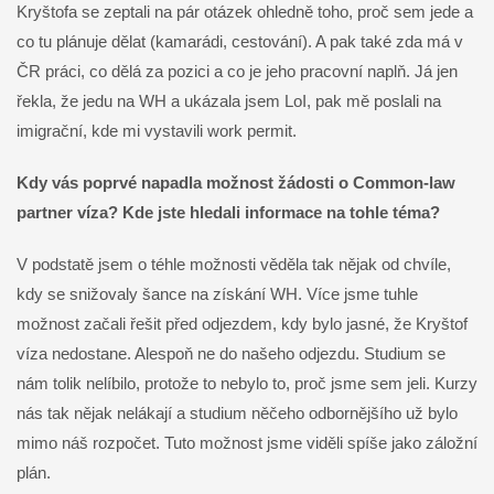
Kryštofa se zeptali na pár otázek ohledně toho, proč sem jede a
co tu plánuje dělat (kamarádi, cestování). A pak také zda má v
ČR práci, co dělá za pozici a co je jeho pracovní naplň. Já jen
řekla, že jedu na WH a ukázala jsem LoI, pak mě poslali na
imigrační, kde mi vystavili work permit.
Kdy vás poprvé napadla možnost žádosti o Common-law
partner víza? Kde jste hledali informace na tohle téma?
V podstatě jsem o téhle možnosti věděla tak nějak od chvíle,
kdy se snižovaly šance na získání WH. Více jsme tuhle
možnost začali řešit před odjezdem, kdy bylo jasné, že Kryštof
víza nedostane. Alespoň ne do našeho odjezdu. Studium se
nám tolik nelíbilo, protože to nebylo to, proč jsme sem jeli. Kurzy
nás tak nějak nelákají a studium něčeho odbornějšího už bylo
mimo náš rozpočet. Tuto možnost jsme viděli spíše jako záložní
plán.