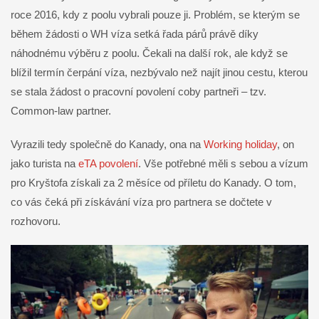
roce 2016, kdy z poolu vybrali pouze ji. Problém, se kterým se
během žádosti o WH víza setká řada párů právě díky
náhodnému výběru z poolu. Čekali na další rok, ale když se
blížil termín čerpání víza, nezbývalo než najít jinou cestu, kterou
se stala žádost o pracovní povolení coby partneři – tzv.
Common-law partner.
Vyrazili tedy společně do Kanady, ona na
Working holiday
, on
jako turista na
eTA povolení
. Vše potřebné měli s sebou a vízum
pro Kryštofa získali za 2 měsíce od příletu do Kanady. O tom,
co vás čeká při získávání víza pro partnera se dočtete v
rozhovoru.