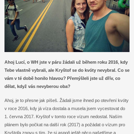
Ahoj Lucí, o WH jste v páru žádali už během roku 2016, kdy
Tebe vlastně vybrali, ale Kryštof se do kvóty nevybral. Co se
vám v té době honilo hlavou? Přemýšleli jste už dřív, co
dělat, když vás nevyberou oba?
Ahoj, je to přesne jak píšeš. Žádali jsme ihned po otevření kvóty
v roce 2016, kdy já víza dostala a musela jsem vycestovat do
1. června 2017. Kryštof v tomto roce vízum nedostal. Naším
plánem bylo počkat na další rok (2017) a požádat o vízum pro
Kryštofa znovu s tím, že si aspoň ještě něco našetříme a