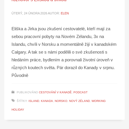
ÚTERÝ, 24 ÚNORA 2026
AUTOR:
ELEN
Eliška a Jirka jsou zkušení cestovatelé, kteří mají za
sebou pracovní pobyty na Novém Zélandu, 3x na
Islandu, chvíli v Norsku a momentálně žijí v kanadském
Calgary. A tak se s námi podělili o své zkušenosti s
hledáním práce, bydlením a porovnali životní úroveň v
různých koutech světa. Pár dorazil do Kanady v srpnu.
Původně
PUBLIKOVÁNO
CESTOVÁNÍ V KANADĚ
,
PODCAST
ŠTÍTKY:
ISLAND
,
KANADA
,
NORSKO
,
NOVÝ ZÉLAND
,
WORKING
HOLIDAY