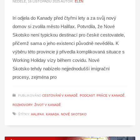
NEDĚLE, 16 LISTOPADU 2025
AUTOR:
ELEN
Iri odjela do Kanady před čtyřmi lety a za svůj nový
domov si zvolila město Halifax. Potvrdila, že Nové
Skotsko není typickou destinací pro české cestovatele,
přičemž sama o jeho existenci původně nevěděla. K
výběru této provincie ji přivedla komplikovaná situace s
Working Holiday vízy během covidu. Nové
Skotsko tehdy nabízelo nejjednodušší imigrační
procesy, zejména pro
PUBLIKOVÁNO
CESTOVÁNÍ V KANADĚ
,
PODCAST
,
PRÁCE V KANADĚ
,
ROZHOVORY
,
ŽIVOT V KANADĚ
ŠTÍTKY:
HALIFAX
,
KANADA
,
NOVÉ SKOTSKO