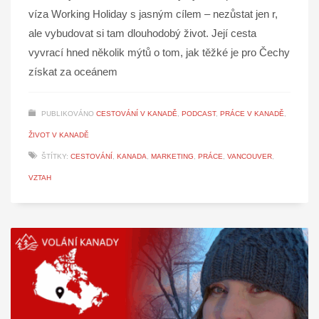
víza Working Holiday s jasným cílem – nezůstat jen r,
ale vybudovat si tam dlouhodobý život. Její cesta
vyvrací hned několik mýtů o tom, jak těžké je pro Čechy
získat za oceánem
PUBLIKOVÁNO
CESTOVÁNÍ V KANADĚ
,
PODCAST
,
PRÁCE V KANADĚ
,
ŽIVOT V KANADĚ
ŠTÍTKY:
CESTOVÁNÍ
,
KANADA
,
MARKETING
,
PRÁCE
,
VANCOUVER
,
VZTAH