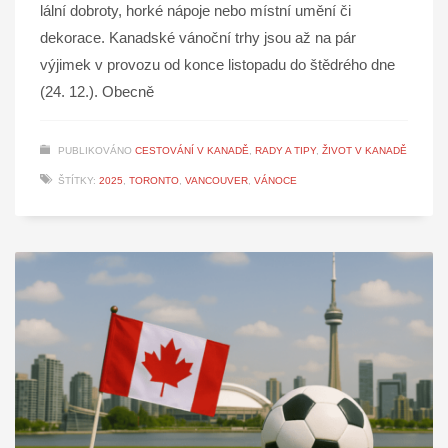
lální dobroty, horké nápoje nebo místní umění či
dekorace. Kanadské vánoční trhy jsou až na pár
výjimek v provozu od konce listopadu do štědrého dne
(24. 12.). Obecně
PUBLIKOVÁNO
CESTOVÁNÍ V KANADĚ
,
RADY A TIPY
,
ŽIVOT V KANADĚ
ŠTÍTKY:
2025
,
TORONTO
,
VANCOUVER
,
VÁNOCE