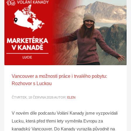
Vancouver a možnosti práce i trvalého pobytu:
Rozhovor s Luckou
ČTVRTEK, 18 ČERVNA 2026
AUTOR:
ELEN
V novém díle podcastu Volání Kanady jsme vyzpovídali
Lucku, která před třemi lety vyměnila Evropu za
kanadský Vancouver. Do Kanady vyrazila původně na