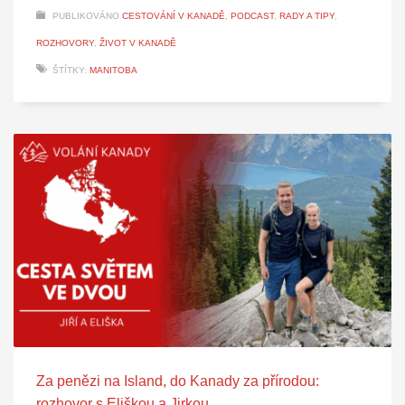
PUBLIKOVÁNO
CESTOVÁNÍ V KANADĚ
,
PODCAST
,
RADY A TIPY
,
ROZHOVORY
,
ŽIVOT V KANADĚ
ŠTÍTKY:
MANITOBA
Za penězi na Island, do Kanady za přírodou:
rozhovor s Eliškou a Jirkou