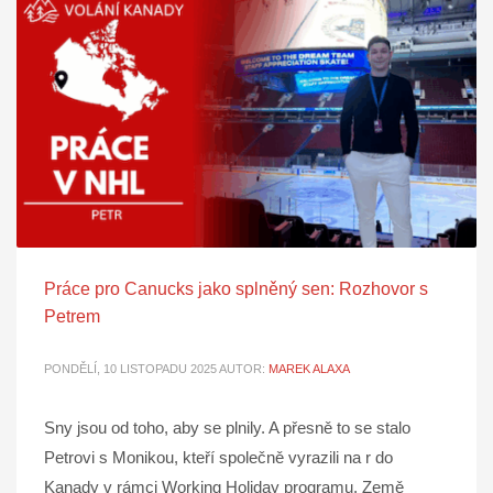
Práce pro Canucks jako splněný sen: Rozhovor s
Petrem
PONDĚLÍ, 10 LISTOPADU 2025
AUTOR:
MAREK ALAXA
Sny jsou od toho, aby se plnily. A přesně to se stalo
Petrovi s Monikou, kteří společně vyrazili na r do
Kanady v rámci Working Holiday programu. Země