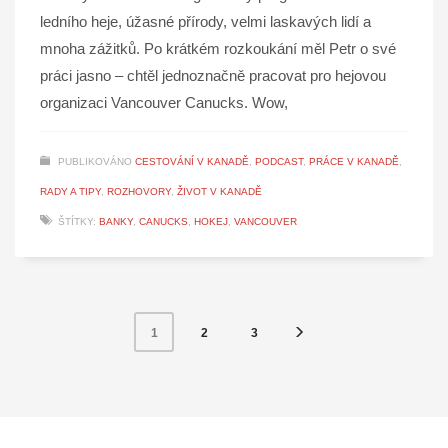
ledního heje, úžasné přírody, velmi laskavých lidí a
mnoha zážitků. Po krátkém rozkoukání měl Petr o své
práci jasno – chtěl jednoznačně pracovat pro hejovou
organizaci Vancouver Canucks. Wow,
PUBLIKOVÁNO
CESTOVÁNÍ V KANADĚ
,
PODCAST
,
PRÁCE V KANADĚ
,
RADY A TIPY
,
ROZHOVORY
,
ŽIVOT V KANADĚ
ŠTÍTKY:
BANKY
,
CANUCKS
,
HOKEJ
,
VANCOUVER
2
3
1