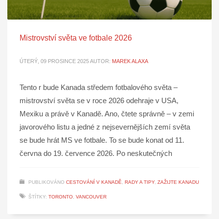
Mistrovství světa ve fotbale 2026
ÚTERÝ, 09 PROSINCE 2025
AUTOR:
MAREK ALAXA
Tento r bude Kanada středem fotbalového světa –
mistrovství světa se v roce 2026 odehraje v USA,
Mexiku a právě v Kanadě. Ano, čtete správně – v zemi
javorového listu a jedné z nejsevernějších zemí světa
se bude hrát MS ve fotbale. To se bude konat od 11.
června do 19. července 2026. Po neskutečných
PUBLIKOVÁNO
CESTOVÁNÍ V KANADĚ
,
RADY A TIPY
,
ZAŽIJTE KANADU
ŠTÍTKY:
TORONTO
,
VANCOUVER