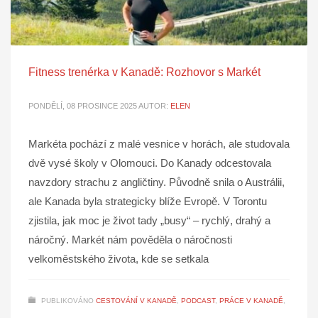
Fitness trenérka v Kanadě: Rozhovor s Markét
PONDĚLÍ, 08 PROSINCE 2025
AUTOR:
ELEN
Markéta pochází z malé vesnice v horách, ale studovala
dvě vysé školy v Olomouci. Do Kanady odcestovala
navzdory strachu z angličtiny. Původně snila o Austrálii,
ale Kanada byla strategicky blíže Evropě. V Torontu
zjistila, jak moc je život tady „busy“ – rychlý, drahý a
náročný. Markét nám pověděla o náročnosti
velkoměstského života, kde se setkala
PUBLIKOVÁNO
CESTOVÁNÍ V KANADĚ
,
PODCAST
,
PRÁCE V KANADĚ
,