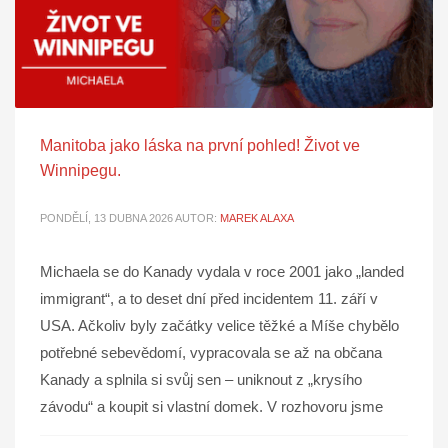
Manitoba jako láska na první pohled! Život ve
Winnipegu.
PONDĚLÍ, 13 DUBNA 2026
AUTOR:
MAREK ALAXA
Michaela se do Kanady vydala v roce 2001 jako „landed
immigrant“, a to deset dní před incidentem 11. září v
USA. Ačkoliv byly začátky velice těžké a Míše chybělo
potřebné sebevědomí, vypracovala se až na občana
Kanady a splnila si svůj sen – uniknout z „krysího
závodu“ a koupit si vlastní domek. V rozhovoru jsme