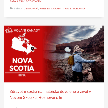
RADY A TIPY
,
ROZHOVORY
ŠTÍTKY:
CESTOVÁNÍ
,
FITNESS
,
KANADA
,
PRÁCE
,
TORONTO
Zdravotní sestra na mateřské dovolené a život v
Novém Skotsku: Rozhovor s Iri