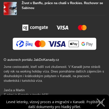
Život v Banffu, práce na chatě v Rockies. Rozhovor se
Sabinou
O autorech portálu JakDoKanady.cz
Jsme cestovatelé, kteří sdílí své zkušenosti. V Kanadě jsme strávili
celý rok na working holiday víza. Dnes pomáháme dalších zájemcům s
dlouhodobým i krátkodobým pobytem v Kanadě, na pracovní,
studentská i turistická víza.
Janča a Martin
S námi je Kanada o trochu blíž!
Levné letenky, vízový proces a imigrační v Kanadě. Pojištění a
další dokumenty pro hladký přílet.
Rádi Ti pomůžeme s kanadským dobrodružstvím…