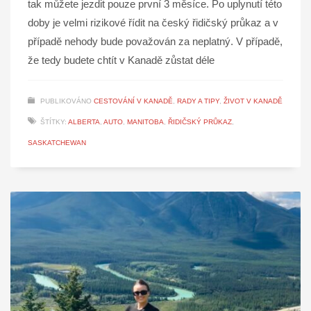
tak můžete jezdit pouze první 3 měsíce. Po uplynutí této
doby je velmi rizikové řídit na český řidičský průkaz a v
případě nehody bude považován za neplatný. V případě,
že tedy budete chtít v Kanadě zůstat déle
PUBLIKOVÁNO
CESTOVÁNÍ V KANADĚ
,
RADY A TIPY
,
ŽIVOT V KANADĚ
ŠTÍTKY:
ALBERTA
,
AUTO
,
MANITOBA
,
ŘIDIČSKÝ PRŮKAZ
,
SASKATCHEWAN