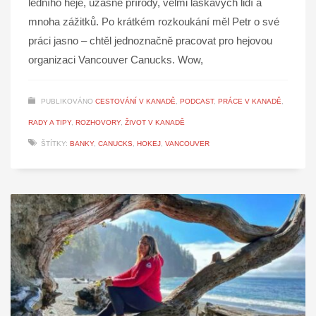
ledního heje, úžasné přírody, velmi laskavých lidí a
mnoha zážitků. Po krátkém rozkoukání měl Petr o své
práci jasno – chtěl jednoznačně pracovat pro hejovou
organizaci Vancouver Canucks. Wow,
PUBLIKOVÁNO
CESTOVÁNÍ V KANADĚ
,
PODCAST
,
PRÁCE V KANADĚ
,
RADY A TIPY
,
ROZHOVORY
,
ŽIVOT V KANADĚ
ŠTÍTKY:
BANKY
,
CANUCKS
,
HOKEJ
,
VANCOUVER