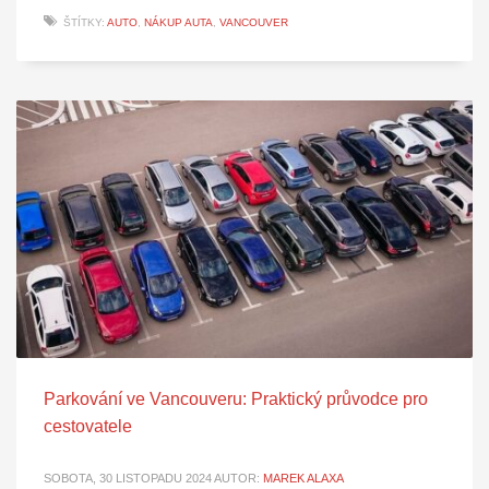
ŠTÍTKY:
AUTO
,
NÁKUP AUTA
,
VANCOUVER
Parkování ve Vancouveru: Praktický průvodce pro
cestovatele
SOBOTA, 30 LISTOPADU 2024
AUTOR:
MAREK ALAXA