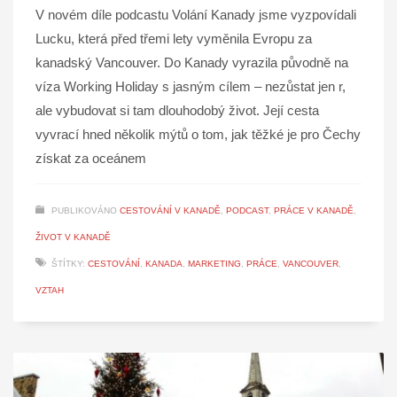
V novém díle podcastu Volání Kanady jsme vyzpovídali
Lucku, která před třemi lety vyměnila Evropu za
kanadský Vancouver. Do Kanady vyrazila původně na
víza Working Holiday s jasným cílem – nezůstat jen r,
ale vybudovat si tam dlouhodobý život. Její cesta
vyvrací hned několik mýtů o tom, jak těžké je pro Čechy
získat za oceánem
PUBLIKOVÁNO
CESTOVÁNÍ V KANADĚ
,
PODCAST
,
PRÁCE V KANADĚ
,
ŽIVOT V KANADĚ
ŠTÍTKY:
CESTOVÁNÍ
,
KANADA
,
MARKETING
,
PRÁCE
,
VANCOUVER
,
VZTAH