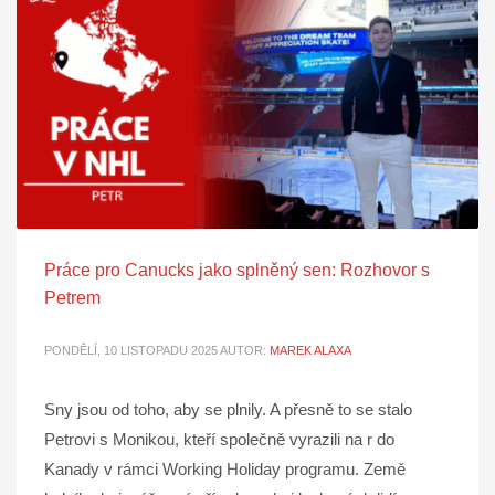
Práce pro Canucks jako splněný sen: Rozhovor s
Petrem
PONDĚLÍ, 10 LISTOPADU 2025
AUTOR:
MAREK ALAXA
Sny jsou od toho, aby se plnily. A přesně to se stalo
Petrovi s Monikou, kteří společně vyrazili na r do
Kanady v rámci Working Holiday programu. Země