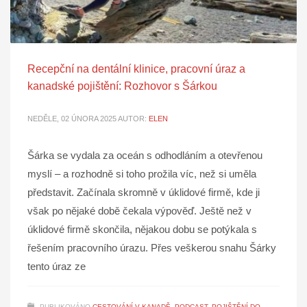
Recepční na dentální klinice, pracovní úraz a
kanadské pojištění: Rozhovor s Šárkou
NEDĚLE, 02 ÚNORA 2025
AUTOR:
ELEN
Šárka se vydala za oceán s odhodláním a otevřenou
myslí – a rozhodně si toho prožila víc, než si uměla
představit. Začínala skromně v úklidové firmě, kde ji
však po nějaké době čekala výpověď. Ještě než v
úklidové firmě skončila, nějakou dobu se potýkala s
řešením pracovního úrazu. Přes veškerou snahu Šárky
tento úraz ze
PUBLIKOVÁNO
CESTOVÁNÍ V KANADĚ
,
PODCAST
,
POJIŠTĚNÍ DO