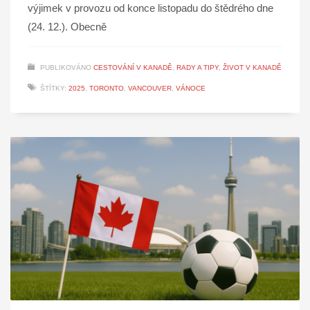
výjimek v provozu od konce listopadu do štědrého dne
(24. 12.). Obecně
PUBLIKOVÁNO
CESTOVÁNÍ V KANADĚ
,
RADY A TIPY
,
ŽIVOT V KANADĚ
ŠTÍTKY:
2025
,
TORONTO
,
VANCOUVER
,
VÁNOCE