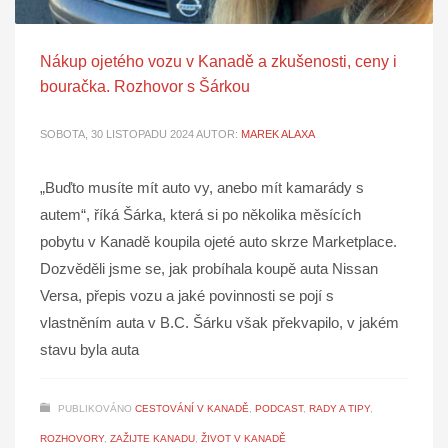
Nákup ojetého vozu v Kanadě a zkušenosti, ceny i
bouračka. Rozhovor s Šárkou
SOBOTA, 30 LISTOPADU 2024
AUTOR:
MAREK ALAXA
„Buďto musíte mít auto vy, anebo mít kamarády s
autem“, říká Šárka, která si po několika měsících
pobytu v Kanadě koupila ojeté auto skrze Marketplace.
Dozvěděli jsme se, jak probíhala koupě auta Nissan
Versa, přepis vozu a jaké povinnosti se pojí s
vlastněním auta v B.C. Šárku však překvapilo, v jakém
stavu byla auta
PUBLIKOVÁNO
CESTOVÁNÍ V KANADĚ
,
PODCAST
,
RADY A TIPY
,
ROZHOVORY
,
ZAŽIJTE KANADU
,
ŽIVOT V KANADĚ