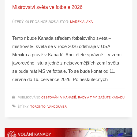
Mistrovství světa ve fotbale 2026
ÚTERÝ, 09 PROSINCE 2025
AUTOR:
MAREK ALAXA
Tento r bude Kanada středem fotbalového světa –
mistrovství světa se v roce 2026 odehraje v USA,
Mexiku a právě v Kanadě. Ano, čtete správně – v zemi
javorového listu a jedné z nejsevernějších zemí světa
se bude hrát MS ve fotbale. To se bude konat od 11.
června do 19. července 2026. Po neskutečných
PUBLIKOVÁNO
CESTOVÁNÍ V KANADĚ
,
RADY A TIPY
,
ZAŽIJTE KANADU
ŠTÍTKY:
TORONTO
,
VANCOUVER