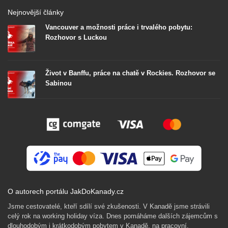
Nejnovější články
Vancouver a možnosti práce i trvalého pobytu:
Rozhovor s Luckou
Život v Banffu, práce na chatě v Rockies. Rozhovor se
Sabinou
O autorech portálu JakDoKanady.cz
Jsme cestovatelé, kteří sdílí své zkušenosti. V Kanadě jsme strávili
celý rok na working holiday víza. Dnes pomáháme dalších zájemcům s
dlouhodobým i krátkodobým pobytem v Kanadě, na pracovní,