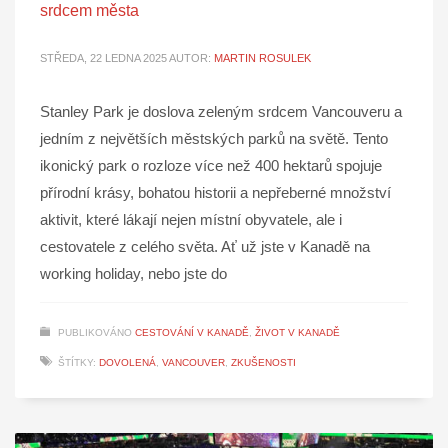
srdcem města
STŘEDA, 22 LEDNA 2025
AUTOR:
MARTIN ROSULEK
Stanley Park je doslova zeleným srdcem Vancouveru a
jedním z největších městských parků na světě. Tento
ikonický park o rozloze více než 400 hektarů spojuje
přírodní krásy, bohatou historii a nepřeberné množství
aktivit, které lákají nejen místní obyvatele, ale i
cestovatele z celého světa. Ať už jste v Kanadě na
working holiday, nebo jste do
PUBLIKOVÁNO
CESTOVÁNÍ V KANADĚ
,
ŽIVOT V KANADĚ
ŠTÍTKY:
DOVOLENÁ
,
VANCOUVER
,
ZKUŠENOSTI