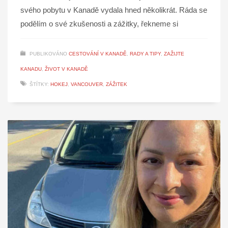
svého pobytu v Kanadě vydala hned několikrát. Ráda se
podělím o své zkušenosti a zážitky, řekneme si
PUBLIKOVÁNO
CESTOVÁNÍ V KANADĚ
,
RADY A TIPY
,
ZAŽIJTE
KANADU
,
ŽIVOT V KANADĚ
ŠTÍTKY:
HOKEJ
,
VANCOUVER
,
ZÁŽITEK