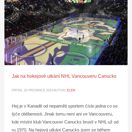
Jak na hokejové utkání NHL Vancouveru Canucks
PÁTEK, 20 PROSINCE 2024
AUTOR:
ELEN
Hej je v Kanadě od nepaměti sportem číslo jedna co se
týče oblíbenosti. Jinak tomu není ani ve Vancouveru,
kde místní klub Vancouver Canucks bruslí v NHL už od
ru 1970. Na hejová utkání Canucks jsem se během