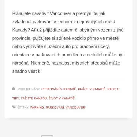
Plánujete navštívit Vancouver a přemýšlíte, jak
zvládnout parkování v jednom z nejrušnějších měst
Kanady? Ať už přijíždíte autem či obytným vozem z jiné
provincie, půjčujete si sdílené vozidlo přímo ve městě
nebo využíváte služební auto pro pracovní účely,
orientace v parkovacích pravidlech a cedulích může být
náročná. Nicméně, neznalost místních předpisů může
snadno vést k
PUBLIKOVÁNO
CESTOVÁNÍ V KANADĚ
,
PRÁCE V KANADĚ
,
RADY A
TIPY
,
ZAŽIJTE KANADU
,
ŽIVOT V KANADĚ
ŠTÍTKY:
PARKING
,
PARKOVÁNÍ
,
VANCOUVER