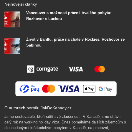
Nejnovější články
Vancouver a možnosti práce i trvalého pobytu:
Rozhovor s Luckou
Život v Banffu, práce na chatě v Rockies. Rozhovor se
Sabinou
O autorech portálu JakDoKanady.cz
Jsme cestovatelé, kteří sdílí své zkušenosti. V Kanadě jsme strávili
celý rok na working holiday víza. Dnes pomáháme dalších zájemcům s
dlouhodobým i krátkodobým pobytem v Kanadě, na pracovní,