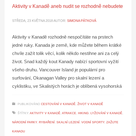
Aktivity v Kanadě aneb nudit se rozhodně nebudete
STŘEDA, 23 KVĚTNA 2018
AUTOR:
SIMONA PÁTKOVÁ
Aktivity v Kanadě rozhodně nespočítáte na prstech
jedné ruky. Kanada je země, kde můžete během krátké
chvíle zažít tolik věcí, kolik někdo nestihne ani za celý
život. Snad každý kout Kanady nabízí sportovní vyžití
všeho druhu. Vancouver Island je populární pro
surfování, Okanagan Valley pro skalní lezení a
cyklistiku, ve Skalistých horách je oblíbená vysohorská
PUBLIKOVÁNO
CESTOVÁNÍ V KANADĚ
,
ŽIVOT V KANADĚ
ŠTÍTKY:
AKTIVITY V KANADĚ
,
ATRAKCE
,
HIKING
,
LYŽOVÁNÍ V KANADĚ
,
NÁRODNÍ PARKY
,
RYBAŘENÍ
,
SKALNÍ LEZENÍ
,
VODNÍ SPORTY
,
ZAŽIJTE
KANADU