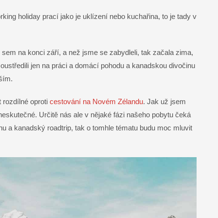
king holiday prací jako je uklízení nebo kuchařina, to je tady v
sem na konci září, a než jsme se zabydleli, tak začala zima,
soustředili jen na práci a domácí pohodu a kanadskou divočinu
ším.
 rozdílné oproti
cestování na Novém Zélandu
. Jak už jsem
neskutečné. Určitě nás ale v nějaké fázi našeho pobytu čeká
u a kanadský roadtrip, tak o tomhle tématu budu moc mluvit