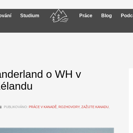
ování
Studium
Práce
Blog
Podc
anderland o WH v
Zélandu
PUBLIKOVÁNO:
PRÁCE V KANADĚ
,
ROZHOVORY
,
ZAŽIJTE KANADU
,