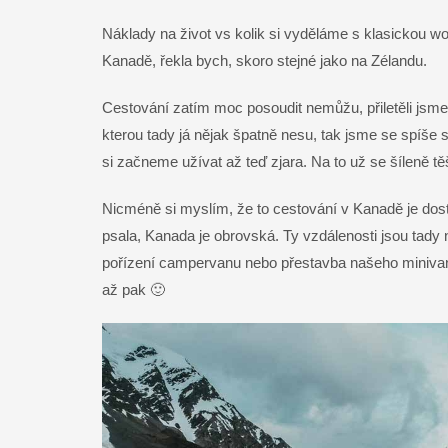
Náklady na život vs kolik si vyděláme s klasickou wor
Kanadě, řekla bych, skoro stejné jako na Zélandu.
Cestování zatím moc posoudit nemůžu, přiletěli jsme 
kterou tady já nějak špatně nesu, tak jsme se spíše 
si začneme užívat až teď zjara. Na to už se šíleně tě
Nicméně si myslím, že to cestování v Kanadě je dost
psala, Kanada je obrovská. Ty vzdálenosti jsou tady 
pořízení campervanu nebo přestavba našeho minivan
až pak 🙂