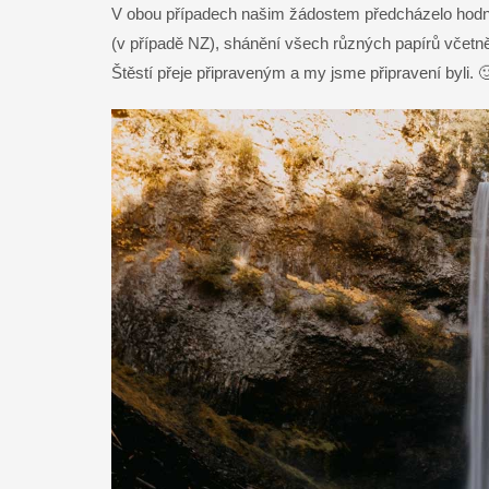
V obou případech našim žádostem předcházelo hodně 
(v případě NZ), shánění všech různých papírů včetně 
Štěstí přeje připraveným a my jsme připravení byli. 