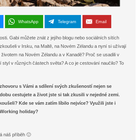
WhatsApp
Telegram
Email
i. Gabi můžete znát z jejího blogu nebo sociálních sítích
zkoušeli v Irsku, na Maltě, na Novém Zélandu a nyní si užívají
i životem na Novém Zélandu a v Kanadě? Proč se usadili v
tyl v různých částech světa? A co je cestování naučilo? To
hovoru s Vámi a sdílení svých zkušeností nejen se
obu cestujete a život jste si tak zkusili v nejedné zemi.
oušeli? Kde se vám zatím líbilo nejvíce? Využili jste i
 Working holiday?
á náš příběh 🙂