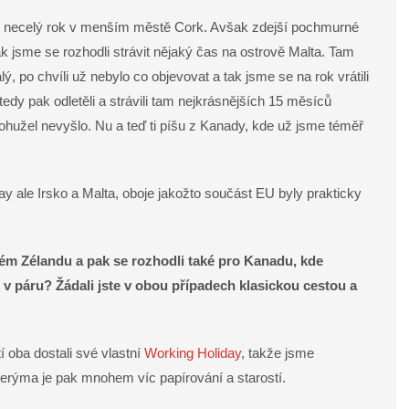
li necelý rok v menším městě Cork. Avšak zdejší pochmurné
 jsme se rozhodli strávit nějaký čas na ostrově Malta. Tam
ý, po chvíli už nebylo co objevovat a tak jsme se na rok vrátili
dy pak odletěli a strávili tam nejkrásnějších 15 měsíců
bohužel nevyšlo. Nu a teď ti píšu z Kanady, kde už jsme téměř
 ale Irsko a Malta, oboje jakožto součást EU byly prakticky
ém Zélandu a pak se rozhodli také pro Kanadu, kde
 v páru? Žádali jste v obou případech klasickou cestou a
 oba dostali své vlastní
Working Holiday
, takže jsme
kterýma je pak mnohem víc papírování a starostí.