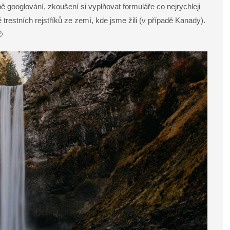
googlování, zkoušení si vyplňovat formuláře co nejrychleji
trestních rejstříků ze zemí, kde jsme žili (v případě Kanady).
