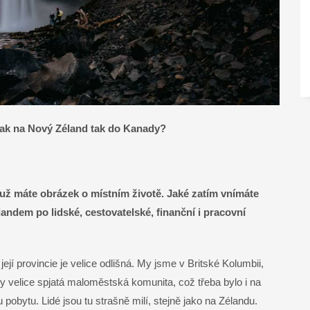
ak na Nový Zéland tak do Kanady?
už máte obrázek o místním životě. Jaké zatím vnímáte
ndem po lidské, cestovatelské, finanční i pracovní
jí provincie je velice odlišná. My jsme v Britské Kolumbii,
dy velice spjatá maloměstská komunita, což třeba bylo i na
pobytu. Lidé jsou tu strašně milí, stejně jako na Zélandu.