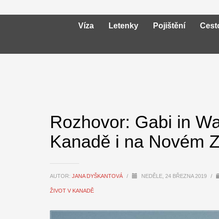
Víza
Letenky
Pojištění
Cest
Rozhovor: Gabi in W
Kanadě i na Novém 
AUTOR:
JANA DYŠKANTOVÁ
/
NEDĚLE, 24 BŘEZNA 2019
/
ŽIVOT V KANADĚ