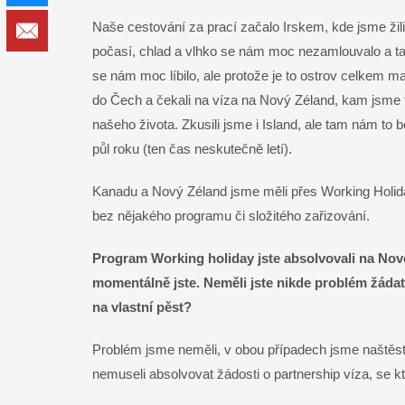
Naše cestování za prací začalo Irskem, kde jsme ži
Email
počasí, chlad a vlhko se nám moc nezamlouvalo a tak
se nám moc líbilo, ale protože je to ostrov celkem mal
do Čech a čekali na víza na Nový Zéland, kam jsme te
našeho života. Zkusili jsme i Island, ale tam nám to 
půl roku (ten čas neskutečně letí).
Kanadu a Nový Zéland jsme měli přes Working Holiday
bez nějakého programu či složitého zařizování.
Program Working holiday jste absolvovali na Nov
momentálně jste. Neměli jste nikde problém žádat
na vlastní pěst?
Problém jsme neměli, v obou případech jsme naštěstí
nemuseli absolvovat žádosti o partnership víza, se 