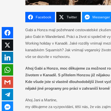
Facebook
Twitter
Messenger
Gabi a Honza mají požehnané cestovatelské zkušenost
Facebook
jako Gabi in Wanderland. Práci a život si společně vy
Working holiday v Kanadě. Jaké rozdíly vnímají mez
Twitter
kanadském Squamish? Jak vnímají veganský životní s
vše se dozvíte v rozhovoru.
LinkedIn
Ahoj Gabi a Honzo, moc děkujeme za možnost roz
WhatsApp
životem v Kanadě.
S přítelem Honzou již nějakou d
Kde všude jste si vlastně dlouhodobější život vyzk
Gmail
nějaké jiné programy pro práci v zahraničí kromě
Telegram
Ahoj Jani a Martine,
my děkujeme za vyzpovídání, těší nás, že vás zajím
Messenger