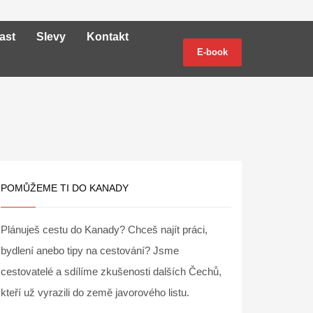
ast
Slevy
Kontakt
E-book
POMŮŽEME TI DO KANADY
Plánuješ cestu do Kanady? Chceš najít práci,
bydlení anebo tipy na cestování? Jsme
cestovatelé a sdílíme zkušenosti dalších Čechů,
kteří už vyrazili do země javorového listu.