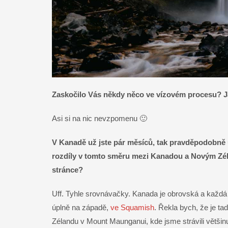
Zaskočilo Vás někdy něco ve vízovém procesu? J
Asi si na nic nevzpomenu 🙂
V Kanadě už jste pár měsíců, tak pravděpodobně 
rozdíly v tomto směru mezi Kanadou a Novým Zéla
stránce?
Uff. Tyhle srovnávačky. Kanada je obrovská a každá je
úplně na západě,
ve Squamish
. Řekla bych, že je ta
Zélandu v Mount Maunganui, kde jsme strávili většinu 