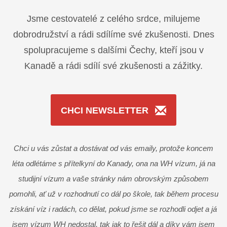
Jsme cestovatelé z celého srdce, milujeme
dobrodružství a rádi sdílíme své zkušenosti. Dnes
spolupracujeme s dalšími Čechy, kteří jsou v
Kanadě a rádi sdílí své zkušenosti a zážitky.
CHCI NEWSLETTER
Chci u vás zůstat a dostávat od vás emaily, protože koncem
léta odlétáme s přítelkyní do Kanady, ona na WH vízum, já na
studijní vízum a vaše stránky nám obrovským způsobem
pomohli, ať už v rozhodnutí co dál po škole, tak během procesu
získání víz i radách, co dělat, pokud jsme se rozhodli odjet a já
jsem vízum WH nedostal, tak jak to řešit dál a díky vám jsem