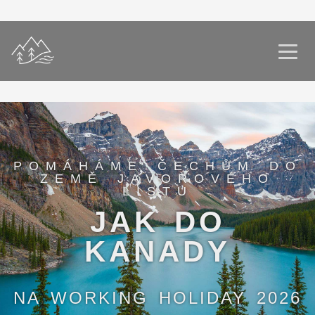
POMÁHÁME ČECHŮM DO
ZEMĚ JAVOROVÉHO
LISTU
JAK DO
KANADY
NA WORKING HOLIDAY 2026