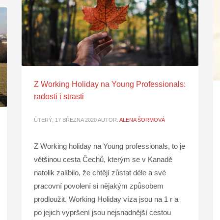
Z Working Holiday na Young Professionals:
radosti i strasti
ÚTERÝ, 17 BŘEZNA 2020
AUTOR:
ALENA ŠORMOVÁ
Z Working holiday na Young professionals, to je
většinou cesta Čechů, kterým se v Kanadě
natolik zalíbilo, že chtějí zůstat déle a své
pracovní povolení si nějakým způsobem
prodloužit. Working Holiday víza jsou na 1 r a
po jejich vypršení jsou nejsnadnější cestou