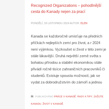
Recognized Organizations – pohodlnější
cesta do Kanady nejen za prací
PONDĚLÍ, 18 LISTOPADU 2024
AUTOR:
ELEN
Kanada se každoročně umisťuje na předních
příčkách nejlepších zemí pro život, a r 2024
není výjimkou. Vyzkoušet si život v této zemi je
stále lákavější. Druhá největší země světa s
bohatou přírodou a stabilní ekonomikou stále
přivádí ročně tisíce zahraničních pracovníků či
studentů. Existuje spousta možností, jak se
vydat za dobrodružstvím do zámoří a jednou
PUBLIKOVÁNO
PRÁCE V KANADĚ
,
RADY A TIPY
,
ZAŽIJTE
KANADU
,
ŽIVOT V KANADĚ