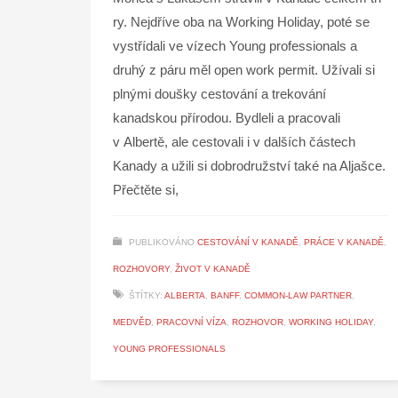
ry. Nejdříve oba na Working Holiday, poté se
vystřídali ve vízech Young professionals a
druhý z páru měl open work permit. Užívali si
plnými doušky cestování a trekování
kanadskou přírodou. Bydleli a pracovali
v Albertě, ale cestovali i v dalších částech
Kanady a užili si dobrodružství také na Aljašce.
Přečtěte si,
PUBLIKOVÁNO
CESTOVÁNÍ V KANADĚ
,
PRÁCE V KANADĚ
,
ROZHOVORY
,
ŽIVOT V KANADĚ
ŠTÍTKY:
ALBERTA
,
BANFF
,
COMMON-LAW PARTNER
,
MEDVĚD
,
PRACOVNÍ VÍZA
,
ROZHOVOR
,
WORKING HOLIDAY
,
YOUNG PROFESSIONALS