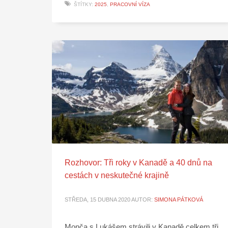
ŠTÍTKY:
2025
,
PRACOVNÍ VÍZA
Rozhovor: Tři roky v Kanadě a 40 dnů na
cestách v neskutečné krajině
STŘEDA, 15 DUBNA 2020
AUTOR:
SIMONA PÁTKOVÁ
Monča s Lukášem strávili v Kanadě celkem tři