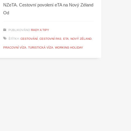
NZeTA. Cestovní povolení eTA na Nový Zéland
Od
PUBLIKOVÁNO
RADY A TIPY
ŠTÍTKY:
CESTOVÁNÍ
,
CESTOVNÍ PAS
,
ETA
,
NOVÝ ZÉLAND
,
PRACOVNÍ VÍZA
,
TURISTICKÁ VÍZA
,
WORKING HOLIDAY