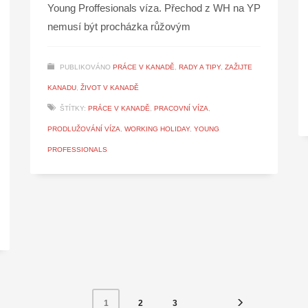
Young Proffesionals víza. Přechod z WH na YP
nemusí být procházka růžovým
PUBLIKOVÁNO
PRÁCE V KANADĚ
,
RADY A TIPY
,
ZAŽIJTE
KANADU
,
ŽIVOT V KANADĚ
ŠTÍTKY:
PRÁCE V KANADĚ
,
PRACOVNÍ VÍZA
,
PRODLUŽOVÁNÍ VÍZA
,
WORKING HOLIDAY
,
YOUNG
PROFESSIONALS
2
3
1