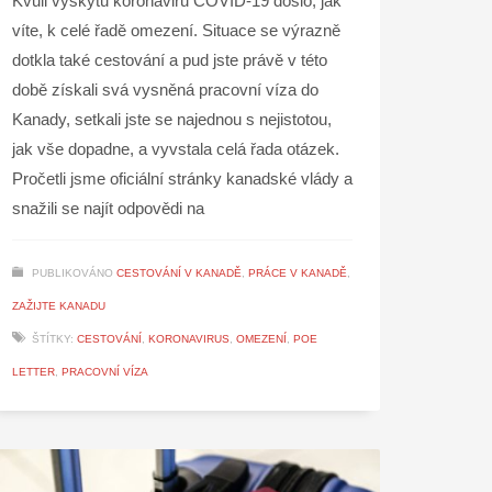
Kvůli výskytu koronaviru COVID-19 došlo, jak
víte, k celé řadě omezení. Situace se výrazně
dotkla také cestování a pud jste právě v této
době získali svá vysněná pracovní víza do
Kanady, setkali jste se najednou s nejistotou,
jak vše dopadne, a vyvstala celá řada otázek.
Pročetli jsme oficiální stránky kanadské vlády a
snažili se najít odpovědi na
PUBLIKOVÁNO
CESTOVÁNÍ V KANADĚ
,
PRÁCE V KANADĚ
,
ZAŽIJTE KANADU
ŠTÍTKY:
CESTOVÁNÍ
,
KORONAVIRUS
,
OMEZENÍ
,
POE
LETTER
,
PRACOVNÍ VÍZA