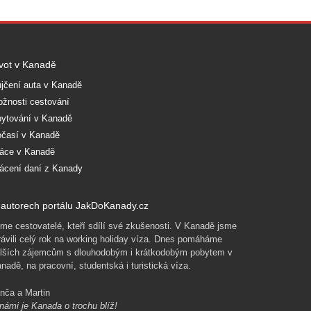
vot v Kanadě
jčení auta v Kanadě
žnosti cestování
ytování v Kanadě
časí v Kanadě
áce v Kanadě
ácení daní z Kanady
autorech portálu JakDoKanady.cz
me cestovatelé, kteří sdílí své zkušenosti. V Kanadě jsme
rávili celý rok na working holiday víza. Dnes pomáháme
lších zájemcům s dlouhodobým i krátkodobým pobytem v
nadě, na pracovní, studentská i turistická víza.
nča a Martin
námi je Kanada o trochu blíž!