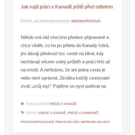
Jak najít práci v Kanadě ještě před odletem
ÚTERÝ, 16 LEDNA 2024
AUTOR:
SIMONA PÁTKOVÁ
Někdo má rád všechno předem připravené a
chce vědět, co ho po příletu do Kanady čeká,
jiní dávají přednost tzv. cestě na blind, kdy
nechávají věcem volný průběh a práci řeší až
na místě. A neříkáme, že ani jedna cesta je
nebo není správná. Zkrátka každý cestovatel
zvolí „svůj styl.“ Pojďme se nyní podívat na
PUBLIKOVÁNO
PRÁCE V KANADĚ
ŠTÍTKY:
PRÁCE V KANADĚ
,
PRÁCE V ZAHRANIČÍ
,
PRACOVNÍ POVOLENÍ
,
PRACOVNÍ VÍZA
,
WORKING HOLIDAY