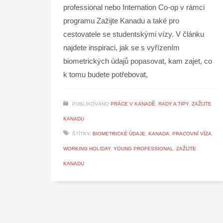
professional nebo Internation Co-op v rámci
programu Zažijte Kanadu a také pro
cestovatele se studentskými vízy. V článku
najdete inspiraci, jak se s vyřízením
biometrických údajů popasovat, kam zajet, co
k tomu budete potřebovat,
PUBLIKOVÁNO
PRÁCE V KANADĚ
,
RADY A TIPY
,
ZAŽIJTE
KANADU
ŠTÍTKY:
BIOMETRICKÉ ÚDAJE
,
KANADA
,
PRACOVNÍ VÍZA
,
WORKING HOLIDAY
,
YOUNG PROFESSIONAL
,
ZAŽIJTE
KANADU