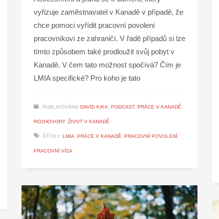
vyřizuje zaměstnavatel v Kanadě v případě, že
chce pomoci vyřídit pracovní povolení
pracovníkovi ze zahraničí. V řadě případů si lze
tímto způsobem také prodloužit svůj pobyt v
Kanadě. V čem tato možnost spočívá? Čím je
LMIA specifické? Pro koho je tato
PUBLIKOVÁNO
DAVID KIKA
,
PODCAST
,
PRÁCE V KANADĚ
,
ROZHOVORY
,
ŽIVOT V KANADĚ
ŠTÍTKY:
LMIA
,
PRÁCE V KANADĚ
,
PRACOVNÍ POVOLENÍ
,
PRACOVNÍ VÍZA