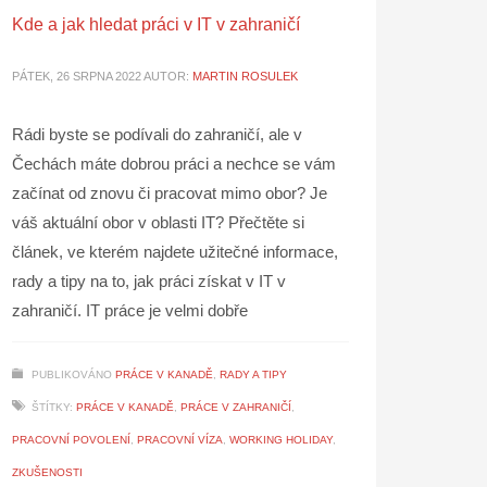
Kde a jak hledat práci v IT v zahraničí
PÁTEK, 26 SRPNA 2022
AUTOR:
MARTIN ROSULEK
Rádi byste se podívali do zahraničí, ale v
Čechách máte dobrou práci a nechce se vám
začínat od znovu či pracovat mimo obor? Je
váš aktuální obor v oblasti IT? Přečtěte si
článek, ve kterém najdete užitečné informace,
rady a tipy na to, jak práci získat v IT v
zahraničí. IT práce je velmi dobře
PUBLIKOVÁNO
PRÁCE V KANADĚ
,
RADY A TIPY
ŠTÍTKY:
PRÁCE V KANADĚ
,
PRÁCE V ZAHRANIČÍ
,
PRACOVNÍ POVOLENÍ
,
PRACOVNÍ VÍZA
,
WORKING HOLIDAY
,
ZKUŠENOSTI