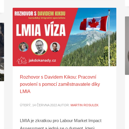
Rozhovor s Davidem Kikou: Pracovní
povolení s pomocí zaměstnavatele díky
LMIA
ÚTERÝ, 14 ČERVNA 2022
AUTOR:
MARTIN ROSULEK
LMIA je zkratkou pro Labour Market Impact
Assessment a jedná se o dument, který