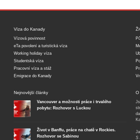
Víza do Kanady
Ži
Vízová povinnost
Pů
eTa povolení a turistická víza
Mo
Working holiday víza
Ub
Studentská víza
Po
Pracovní víza a stáž
Pr
Emigrace do Kanady
Vr
Nejnovější články
O 
Vancouver a možnosti práce i trvalého
Js
st
pobytu: Rozhovor s Luckou
da
Ka
Život v Banffu, práce na chatě v Rockies.
Ja
Rozhovor se Sabinou
S 