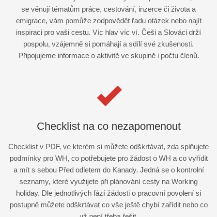
se věnují tématům práce, cestování, inzerce či života a
emigrace, vám pomůže zodpovědět řadu otázek nebo najít
inspiraci pro vaši cestu. Víc hlav víc ví. Češi a Slováci drží
pospolu, vzájemně si pomáhají a sdílí své zkušenosti.
Připojujeme informace o aktivitě ve skupině i počtu členů.
Checklist na co nezapomenout
Checklist v PDF, ve kterém si můžete odškrtávat, zda splňujete
podmínky pro WH, co potřebujete pro žádost o WH a co vyřídit
a mít s sebou Před odletem do Kanady. Jedná se o kontrolní
seznamy, které využijete při plánování cesty na Working
holiday. Dle jednotlivých fází žádosti o pracovní povolení si
postupně můžete odškrtávat co vše ještě chybí zařídit nebo co
už není třeba řešit.