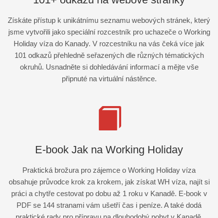
Získáte přístup k unikátnímu seznamu webových stránek, který
jsme vytvořili jako speciální rozcestník pro uchazeče o Working
Holiday víza do Kanady. V rozcestníku na vás čeká více jak
101 odkazů přehledně seřazených dle různých tématických
okruhů. Usnadněte si dohledávání informací a mějte vše
připnuté na virtuální nástěnce.
E-book Jak na Working Holiday
Praktická brožura pro zájemce o Working Holiday víza
obsahuje průvodce krok za krokem, jak získat WH víza, najít si
práci a chytře cestovat po dobu až 1 roku v Kanadě. E-book v
PDF se 144 stranami vám ušetří čas i peníze. A také dodá
praktické rady pro přípravu na dlouhodobý pobyt v Kanadě.