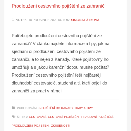
Prodloužení cestovního pojištění ze zahraničí
ČTVRTEK, 10 PROSINCE 2020
AUTOR:
SIMONA PÁTKOVÁ
Potřebujete prodloužení cestovního pojištění ze
zahraničí? V článku najdete informace a tipy, jak na
sjednání či prodloužení cestovního pojištění ze
zahraničí, a to nejen z Kanady. Které pojišťovny ho
umožňují a s jakou karenční dobou musíte počítat?
Prodloužení cestovního pojištění řeší nejčastěji
dlouhodobí cestovatelé, studenti a ti, kteří odjeli do
zahraničí za prací v rámci
PUBLIKOVÁNO
POJIŠTĚNÍ DO KANADY
,
RADY A TIPY
ŠTÍTKY:
CESTOVÁNÍ
,
CESTOVNÍ POJIŠTĚNÍ
,
PRACOVNÍ POJIŠTĚNÍ
,
PRODLOUŽENÍ POJIŠTĚNÍ
,
ZKUŠENOSTI