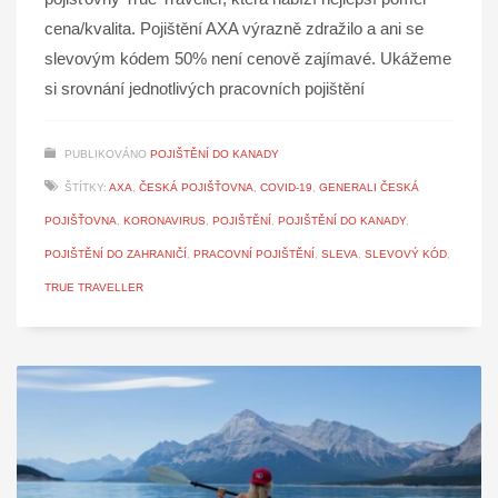
cena/kvalita. Pojištění AXA výrazně zdražilo a ani se
slevovým kódem 50% není cenově zajímavé. Ukážeme
si srovnání jednotlivých pracovních pojištění
PUBLIKOVÁNO
POJIŠTĚNÍ DO KANADY
ŠTÍTKY:
AXA
,
ČESKÁ POJIŠŤOVNA
,
COVID-19
,
GENERALI ČESKÁ
POJIŠŤOVNA
,
KORONAVIRUS
,
POJIŠTĚNÍ
,
POJIŠTĚNÍ DO KANADY
,
POJIŠTĚNÍ DO ZAHRANIČÍ
,
PRACOVNÍ POJIŠTĚNÍ
,
SLEVA
,
SLEVOVÝ KÓD
,
TRUE TRAVELLER