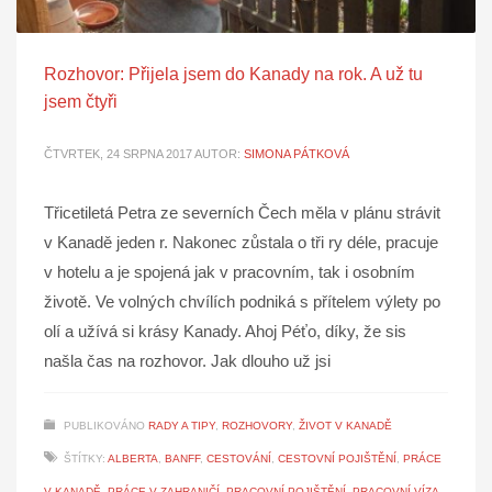
Rozhovor: Přijela jsem do Kanady na rok. A už tu
jsem čtyři
ČTVRTEK, 24 SRPNA 2017
AUTOR:
SIMONA PÁTKOVÁ
Třicetiletá Petra ze severních Čech měla v plánu strávit
v Kanadě jeden r. Nakonec zůstala o tři ry déle, pracuje
v hotelu a je spojená jak v pracovním, tak i osobním
životě. Ve volných chvílích podniká s přítelem výlety po
olí a užívá si krásy Kanady. Ahoj Péťo, díky, že sis
našla čas na rozhovor. Jak dlouho už jsi
PUBLIKOVÁNO
RADY A TIPY
,
ROZHOVORY
,
ŽIVOT V KANADĚ
ŠTÍTKY:
ALBERTA
,
BANFF
,
CESTOVÁNÍ
,
CESTOVNÍ POJIŠTĚNÍ
,
PRÁCE
V KANADĚ
,
PRÁCE V ZAHRANIČÍ
,
PRACOVNÍ POJIŠTĚNÍ
,
PRACOVNÍ VÍZA
,