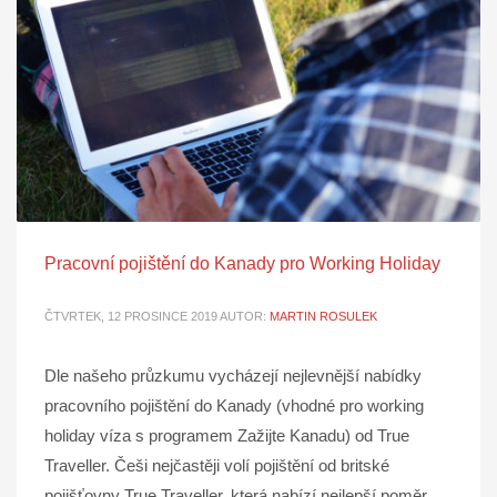
Pracovní pojištění do Kanady pro Working Holiday
ČTVRTEK, 12 PROSINCE 2019
AUTOR:
MARTIN ROSULEK
Dle našeho průzkumu vycházejí nejlevnější nabídky
pracovního pojištění do Kanady (vhodné pro working
holiday víza s programem Zažijte Kanadu) od True
Traveller. Češi nejčastěji volí pojištění od britské
pojišťovny True Traveller, která nabízí nejlepší poměr