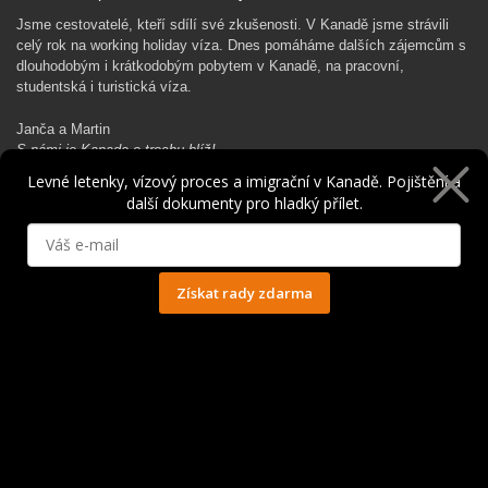
Jsme cestovatelé, kteří sdílí své zkušenosti. V Kanadě jsme strávili
celý rok na working holiday víza. Dnes pomáháme dalších zájemcům s
dlouhodobým i krátkodobým pobytem v Kanadě, na pracovní,
studentská i turistická víza.
Janča a Martin
S námi je Kanada o trochu blíž!
Levné letenky, vízový proces a imigrační v Kanadě. Pojištění a
další dokumenty pro hladký přílet.
Rádi Ti pomůžeme s kanadským dobrodružstvím…
Získat rady zdarma
Ochrana osobních údajů
© 2014 - 2025. Všechna práva vyhrazena.
Kontakt
|
Spolupráce
|
Obchodní podmínky
|
Ochrana osobních údajů