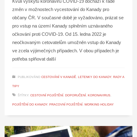
Kvůli výskytu koronaviru COVID-19 dochází k řadě
změn v možnostech vycestování do Kanady pro
občany ČR. V současné době je vyžadováno, prázat se
pro vstup na území Kanady splněním uznávaného
očkování proti COVID-19. Od 15. ledna 2022 je
neočkovaným cetovatelům umožněn vstup do Kanady
ve zcela výjimečných případech. V obou případech je
potřeba splňovat další
PUBLIKOVÁNO
CESTOVÁNÍ V KANADĚ
,
LETENKY DO KANADY
,
RADY A
TIPY
ŠTÍTKY:
CESTOVNÍ POJIŠTĚNÍ
,
DOPORUČENÍ
,
KORONAVIRUS
,
POJIŠTĚNÍ DO KANADY
,
PRACOVNÍ POJIŠTĚNÍ
,
WORKING HOLIDAY