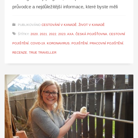
průvodce a nejdůležitější informace, které byste měli
PUBLIKOVÁNO
CESTOVÁNÍ V KANADĚ
,
ŽIVOT V KANADĚ
ŠTÍTKY:
2020
,
2021
,
2022
,
2023
,
AXA
,
ČESKÁ POJIŠŤOVNA
,
CESTOVNÍ
POJIŠTĚNÍ
,
COVID-19
,
KORONAVIRUS
,
POJIŠTĚNÍ
,
PRACOVNÍ POJIŠTĚNÍ
,
RECENZE
,
TRUE TRAVELLER