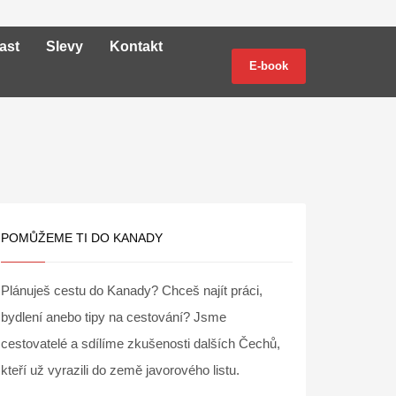
ast
Slevy
Kontakt
E-book
POMŮŽEME TI DO KANADY
Plánuješ cestu do Kanady? Chceš najít práci,
bydlení anebo tipy na cestování? Jsme
cestovatelé a sdílíme zkušenosti dalších Čechů,
kteří už vyrazili do země javorového listu.