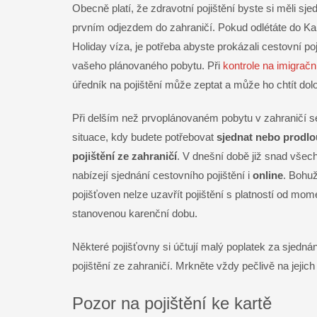
Obecně platí, že zdravotní pojištění byste si měli sje
prvním odjezdem do zahraničí. Pokud odlétáte do K
Holiday víza, je potřeba abyste prokázali cestovní po
vašeho plánovaného pobytu. Při
kontrole na imigrač
úředník na pojištění může zeptat a může ho chtít dolo
Při delším než prvoplánovaném pobytu v zahraničí s
situace, kdy budete potřebovat
sjednat nebo prodlo
pojištění ze zahraničí
. V dnešní době již snad všec
nabízejí sjednání cestovního pojištění i
online
. Bohuž
pojišťoven nelze uzavřít pojištění s platností od mom
stanovenou karenční dobu.
Některé pojišťovny si účtují malý poplatek za sjedná
pojištění ze zahraničí. Mrkněte vždy pečlivě na jeji
Pozor na pojištění ke kartě