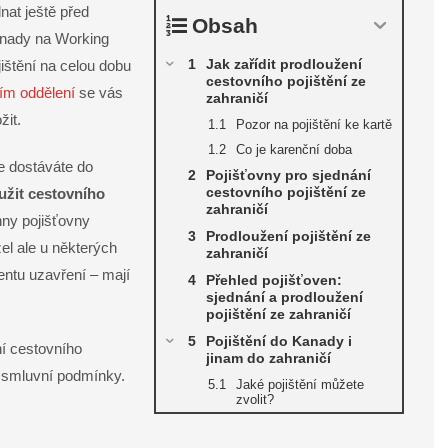
dnat ještě před
Obsah
anady na Working
Jak zařídit prodloužení
jištění na celou dobu
cestovního pojištění ze
ním oddělení
se vás
zahraničí
žit.
Pozor na pojištění ke kartě
Co je karenční doba
e dostáváte do
Pojišťovny pro sjednání
cestovního pojištění ze
užit cestovního
zahraničí
hny pojišťovny
Prodloužení pojištění ze
el ale u některých
zahraničí
entu uzavření – mají
Přehled pojišťoven:
sjednání a prodloužení
pojištění ze zahraničí
Pojištění do Kanady i
ní cestovního
jinam do zahraničí
ch smluvní podmínky.
Jaké pojištění můžete
zvolit?