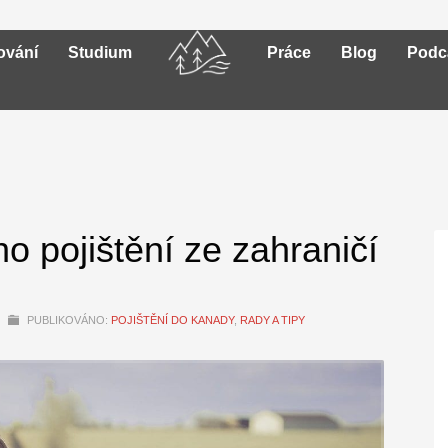
ování
Studium
Práce
Blog
Podc
o pojištění ze zahraničí
PUBLIKOVÁNO:
POJIŠTĚNÍ DO KANADY
,
RADY A TIPY