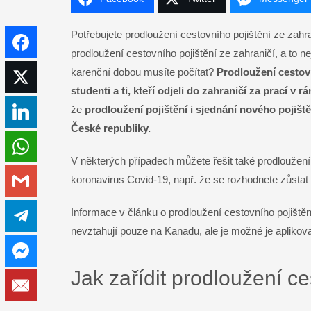
Potřebujete prodloužení cestovního pojištění ze zahra
Facebook
prodloužení cestovního pojištění ze zahraničí, a to n
karenční dobou musíte počítat?
Prodloužení cestovn
Twitter
studenti a ti, kteří odjeli do zahraničí za prací v
že
prodloužení pojištění i sjednání nového pojiště
LinkedIn
České republiky.
WhatsApp
V některých případech můžete řešit také prodloužení
koronavirus Covid-19, např. že se rozhodnete zůstat 
Gmail
Informace v článku o prodloužení cestovního pojištění
Telegram
nevztahují pouze na Kanadu, ale je možné je aplikov
Messenger
Jak zařídit prodloužení ce
Email