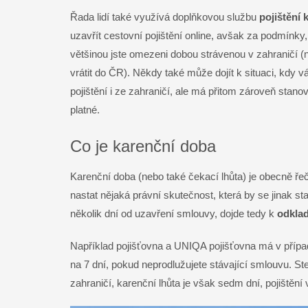
Řada lidí také využívá doplňkovou službu
pojištění 
uzavřít cestovní pojištění online, avšak za podmínk
většinou jste omezeni dobou strávenou v zahraničí 
vrátit do ČR). Někdy také může dojít k situaci, kdy
pojištění i ze zahraničí, ale má přitom zároveň stano
platné.
Co je karenční doba
Karenční doba (nebo také čekací lhůta) je obecně ř
nastat nějaká právní skutečnost, která by se jinak st
několik dní od uzavření smlouvy, dojde tedy k
odklad
Například pojišťovna a UNIQA pojišťovna má v případ
na 7 dní, pokud neprodlužujete stávající smlouvu. St
zahraničí, karenční lhůta je však sedm dní, pojištění 