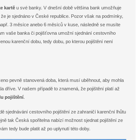
ke kartě
u své banky. V dnešní době většina bank umožňuje
y, že je sjednáno v České republice. Pozor však na podmínky,
(např. 3 měsíce anebo 6 měsíců v kuse, následně se musíte
 vám vaše banka či pojišťovna umožní sjednání cestovního
venou karenční dobu, tedy dobu, po kterou pojištění není
ečeno pevně stanovená doba, která musí uběhnout, aby mohla
ala dříve. V našem případě to znamená, že pojištění platí až
u pojištění
.
ě sjednávání cestovního pojištění ze zahraničí karenční lhůtu
ejně tak Česká spořitelna nabízí možnost sjednat pojištění ze
vám tedy bude platit až po uplynutí této doby.