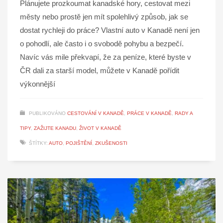
Plánujete prozkoumat kanadské hory, cestovat mezi
městy nebo prostě jen mít spolehlivý způsob, jak se
dostat rychleji do práce? Vlastní auto v Kanadě není jen
o pohodlí, ale často i o svobodě pohybu a bezpečí.
Navíc vás mile překvapí, že za peníze, které byste v
ČR dali za starší model, můžete v Kanadě pořídit
výkonnější
PUBLIKOVÁNO
CESTOVÁNÍ V KANADĚ
,
PRÁCE V KANADĚ
,
RADY A
TIPY
,
ZAŽIJTE KANADU
,
ŽIVOT V KANADĚ
ŠTÍTKY:
AUTO
,
POJIŠTĚNÍ
,
ZKUŠENOSTI