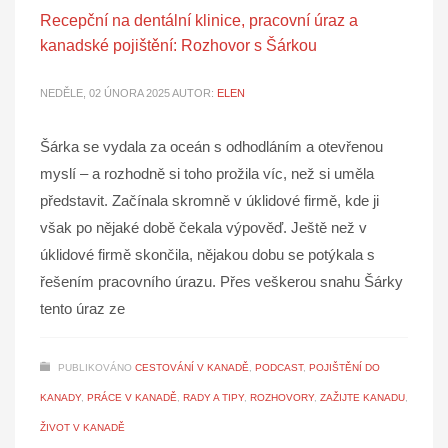
Recepční na dentální klinice, pracovní úraz a
kanadské pojištění: Rozhovor s Šárkou
NEDĚLE, 02 ÚNORA 2025
AUTOR:
ELEN
Šárka se vydala za oceán s odhodláním a otevřenou
myslí – a rozhodně si toho prožila víc, než si uměla
představit. Začínala skromně v úklidové firmě, kde ji
však po nějaké době čekala výpověď. Ještě než v
úklidové firmě skončila, nějakou dobu se potýkala s
řešením pracovního úrazu. Přes veškerou snahu Šárky
tento úraz ze
PUBLIKOVÁNO
CESTOVÁNÍ V KANADĚ
,
PODCAST
,
POJIŠTĚNÍ DO
KANADY
,
PRÁCE V KANADĚ
,
RADY A TIPY
,
ROZHOVORY
,
ZAŽIJTE KANADU
,
ŽIVOT V KANADĚ