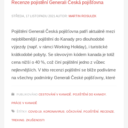
Recenze pojistění Generali Česká pojišťovna
STŘEDA, 17 LISTOPADU 2021
AUTOR:
MARTIN ROSULEK
Pojištění Generali Česká pojišťovna patří aktuálně mezi
nejoblíbenější pojištění do Kanady pro dlouhodobé
výjezdy (např. v rámci Working Holiday), i turistické
krátkodobé pobyty. Se slevovým kódem kanada je totiž
cena nižší o 40 %, což činí pojištění jedno z vůbec
nejlevnějších. V této recenzi pojištění se blíže podíváme
na všechny podmínky Generali České pojišťovny, které
PUBLIKOVÁNO
CESTOVÁNÍ V KANADĚ
,
POJIŠTĚNÍ DO KANADY
,
PRÁCE V KANADĚ
ŠTÍTKY:
COVID-19
,
KORONAVIRUS
,
OČKOVÁNÍ
,
POJIŠTĚNÍ
,
RECENZE
,
TREKING
,
ZKUŠENOSTI