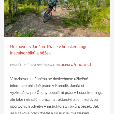
Rozhovor s Jančou: Práce v houskeepingu,
instruktor biků a běžek
PONDĚLÍ, 11 ČERVENCE 2022
AUTOR:
ANDREA ŽELJAZKOVÁ
V rozhovoru s Jančou se doslechnete užitečné
informace ohledně práce v Kanadě. Janča si
vyzkoušela pro Čechy populární práci v housekeepingu,
ale také netradiční práci instruktorství a to hned dvou
sportovních odvětví – instruktorství biků a běžek. Jak
se k takové práci dostat a co je k jejímu získání