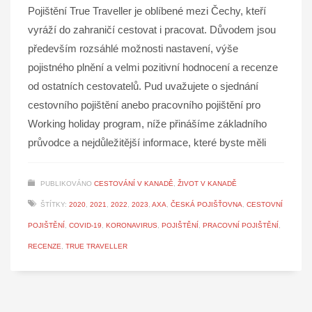
Pojištění True Traveller je oblíbené mezi Čechy, kteří
vyráží do zahraničí cestovat i pracovat. Důvodem jsou
především rozsáhlé možnosti nastavení, výše
pojistného plnění a velmi pozitivní hodnocení a recenze
od ostatních cestovatelů. Pud uvažujete o sjednání
cestovního pojištění anebo pracovního pojištění pro
Working holiday program, níže přinášíme základního
průvodce a nejdůležitější informace, které byste měli
PUBLIKOVÁNO
CESTOVÁNÍ V KANADĚ
,
ŽIVOT V KANADĚ
ŠTÍTKY:
2020
,
2021
,
2022
,
2023
,
AXA
,
ČESKÁ POJIŠŤOVNA
,
CESTOVNÍ
POJIŠTĚNÍ
,
COVID-19
,
KORONAVIRUS
,
POJIŠTĚNÍ
,
PRACOVNÍ POJIŠTĚNÍ
,
RECENZE
,
TRUE TRAVELLER