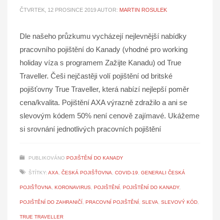
ČTVRTEK, 12 PROSINCE 2019
AUTOR:
MARTIN ROSULEK
Dle našeho průzkumu vycházejí nejlevnější nabídky
pracovního pojištění do Kanady (vhodné pro working
holiday víza s programem Zažijte Kanadu) od True
Traveller. Češi nejčastěji volí pojištění od britské
pojišťovny True Traveller, která nabízí nejlepší poměr
cena/kvalita. Pojištění AXA výrazně zdražilo a ani se
slevovým kódem 50% není cenově zajímavé. Ukážeme
si srovnání jednotlivých pracovních pojištění
PUBLIKOVÁNO
POJIŠTĚNÍ DO KANADY
ŠTÍTKY:
AXA
,
ČESKÁ POJIŠŤOVNA
,
COVID-19
,
GENERALI ČESKÁ
POJIŠŤOVNA
,
KORONAVIRUS
,
POJIŠTĚNÍ
,
POJIŠTĚNÍ DO KANADY
,
POJIŠTĚNÍ DO ZAHRANIČÍ
,
PRACOVNÍ POJIŠTĚNÍ
,
SLEVA
,
SLEVOVÝ KÓD
,
TRUE TRAVELLER