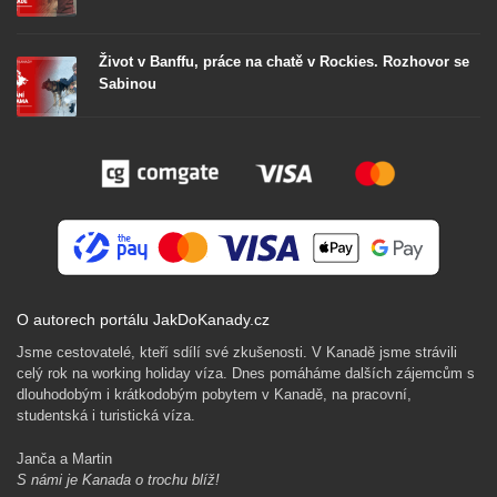
Život v Banffu, práce na chatě v Rockies. Rozhovor se
Sabinou
O autorech portálu JakDoKanady.cz
Jsme cestovatelé, kteří sdílí své zkušenosti. V Kanadě jsme strávili
celý rok na working holiday víza. Dnes pomáháme dalších zájemcům s
dlouhodobým i krátkodobým pobytem v Kanadě, na pracovní,
studentská i turistická víza.
Janča a Martin
S námi je Kanada o trochu blíž!