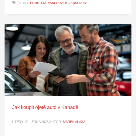
ŠTÍTKY:
POJIŠTĚNÍ
,
VANCOUVER
,
ZKUŠENOSTI
Jak koupit ojeté auto v Kanadě
ÚTERÝ, 21 LEDNA 2025
AUTOR:
MAREK ALAXA