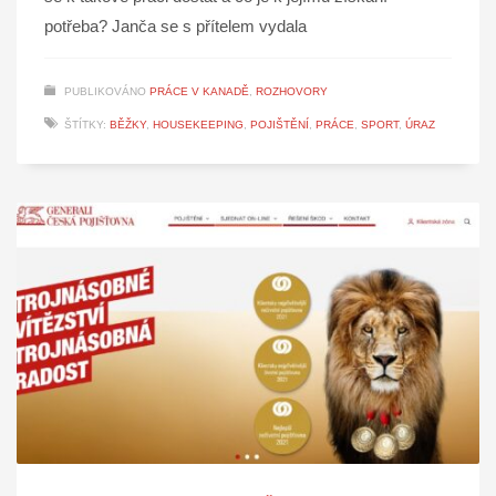
potřeba? Janča se s přítelem vydala
PUBLIKOVÁNO
PRÁCE V KANADĚ
,
ROZHOVORY
ŠTÍTKY:
BĚŽKY
,
HOUSEKEEPING
,
POJIŠTĚNÍ
,
PRÁCE
,
SPORT
,
ÚRAZ