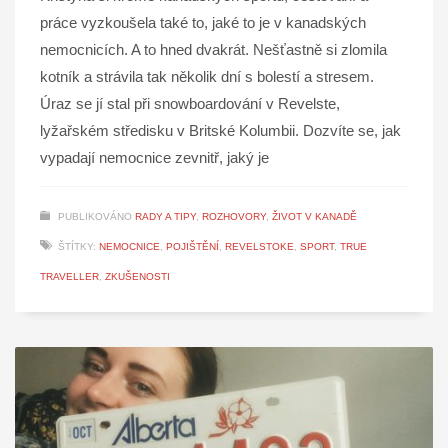
práce vyzkoušela také to, jaké to je v kanadských
nemocnicích. A to hned dvakrát. Nešťastně si zlomila
kotník a strávila tak několik dní s bolestí a stresem.
Úraz se jí stal při snowboardování v Revelste,
lyžařském středisku v Britské Kolumbii. Dozvíte se, jak
vypadají nemocnice zevnitř, jaký je
PUBLIKOVÁNO
RADY A TIPY
,
ROZHOVORY
,
ŽIVOT V KANADĚ
ŠTÍTKY:
NEMOCNICE
,
POJIŠTĚNÍ
,
REVELSTOKE
,
SPORT
,
TRUE
TRAVELLER
,
ZKUŠENOSTI