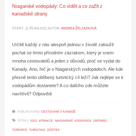
Niagarské vodopády: Co vidět a co zažít z
kanadské strany
ÚTERÝ, 11 ŘÍJNA 2022
AUTOR:
ANDREA ŽELJAZKOVÁ
Určitě každý z nás alespoň jednou v životě zatoužil
pochat se tímto přírodním zázrakem, který je snem
mnoha cestovatelů a jeden z důvodů, proč se vydat do
Kanady. Ano, řeč je o Niagarských vodopádech. Ale kde
přesně tento oblíbený turistický cíl leží? Jak nejlépe se k
vodopádům dostanete? A co dalšího zde můžete
navštívit? Odpovědi
PUBLIKOVÁNO
CESTOVÁNÍ V KANADĚ
ŠTÍTKY:
2022
,
ATRAKCE
,
NIAGARSKÉ VODOPÁDY
,
ONTARIO
,
TORONTO
,
TURISTIKA
,
ZÁŽITEK