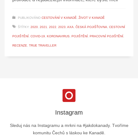
PUBLIKOVÁNO
CESTOVÁNÍ V KANADĚ
,
ŽIVOT V KANADĚ
ŠTÍTKY:
2020
,
2021
,
2022
,
2023
,
AXA
,
ČESKÁ POJIŠŤOVNA
,
CESTOVNÍ
POJIŠTĚNÍ
,
COVID-19
,
KORONAVIRUS
,
POJIŠTĚNÍ
,
PRACOVNÍ POJIŠTĚNÍ
,
RECENZE
,
TRUE TRAVELLER
Instagram
Sleduj nás na Instagramu a mrkni na #jakdokanady. Tvoříme
komunitu Čechů s láskou ke Kanadě.