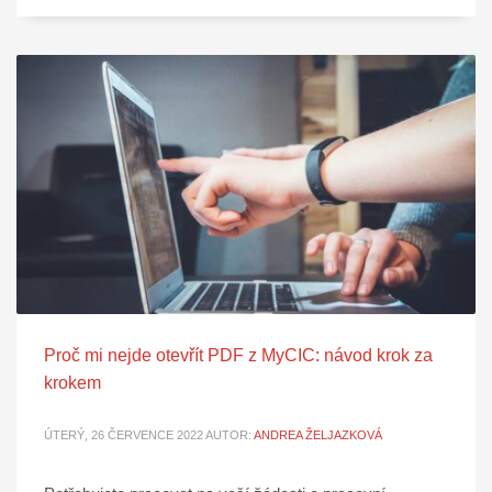
Proč mi nejde otevřít PDF z MyCIC: návod krok za
krokem
ÚTERÝ, 26 ČERVENCE 2022
AUTOR:
ANDREA ŽELJAZKOVÁ