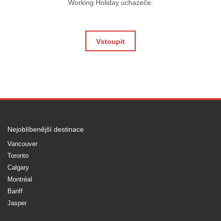
Working Holiday uchazeče.
Vstoupit
Nejoblíbenější destinace
Vancouver
Toronto
Calgary
Montréal
Banff
Jasper