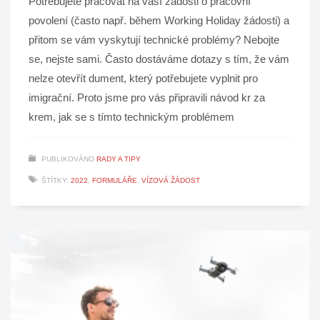
Potřebujete pracovat na vaší žádosti o pracovní
povolení (často např. během Working Holiday žádosti) a
přitom se vám vyskytují technické problémy? Nebojte
se, nejste sami. Často dostáváme dotazy s tím, že vám
nelze otevřít dument, který potřebujete vyplnit pro
imigrační. Proto jsme pro vás připravili návod kr za
krem, jak se s tímto technickým problémem
PUBLIKOVÁNO
RADY A TIPY
ŠTÍTKY:
2022
,
FORMULÁŘE
,
VÍZOVÁ ŽÁDOST