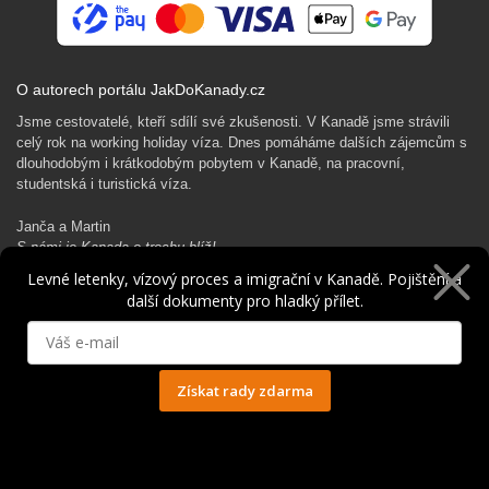
O autorech portálu JakDoKanady.cz
Jsme cestovatelé, kteří sdílí své zkušenosti. V Kanadě jsme strávili
celý rok na working holiday víza. Dnes pomáháme dalších zájemcům s
dlouhodobým i krátkodobým pobytem v Kanadě, na pracovní,
studentská i turistická víza.
Janča a Martin
S námi je Kanada o trochu blíž!
Levné letenky, vízový proces a imigrační v Kanadě. Pojištění a
další dokumenty pro hladký přílet.
Rádi Ti pomůžeme s kanadským dobrodružstvím…
Získat rady zdarma
Ochrana osobních údajů