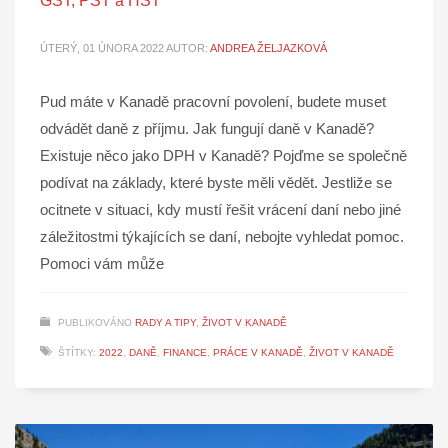
GST, PST a HST
ÚTERÝ, 01 ÚNORA 2022
AUTOR:
ANDREA ŽELJAZKOVÁ
Pud máte v Kanadě pracovní povolení, budete muset
odvádět daně z příjmu. Jak fungují daně v Kanadě?
Existuje něco jako DPH v Kanadě? Pojďme se společně
podívat na základy, které byste měli vědět. Jestliže se
ocitnete v situaci, kdy mustí řešit vrácení daní nebo jiné
záležitostmi týkajících se daní, nebojte vyhledat pomoc.
Pomoci vám může
PUBLIKOVÁNO
RADY A TIPY
,
ŽIVOT V KANADĚ
ŠTÍTKY:
2022
,
DANĚ
,
FINANCE
,
PRÁCE V KANADĚ
,
ŽIVOT V KANADĚ