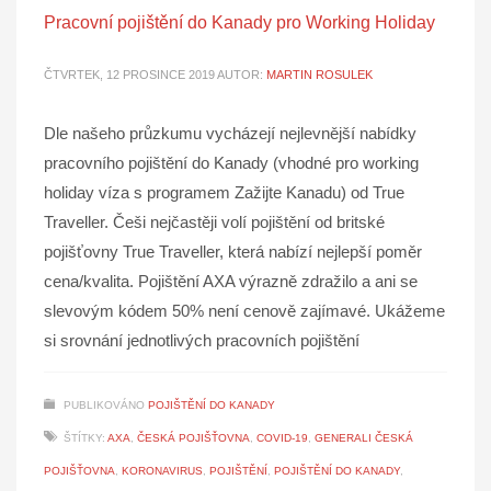
Pracovní pojištění do Kanady pro Working Holiday
ČTVRTEK, 12 PROSINCE 2019
AUTOR:
MARTIN ROSULEK
Dle našeho průzkumu vycházejí nejlevnější nabídky
pracovního pojištění do Kanady (vhodné pro working
holiday víza s programem Zažijte Kanadu) od True
Traveller. Češi nejčastěji volí pojištění od britské
pojišťovny True Traveller, která nabízí nejlepší poměr
cena/kvalita. Pojištění AXA výrazně zdražilo a ani se
slevovým kódem 50% není cenově zajímavé. Ukážeme
si srovnání jednotlivých pracovních pojištění
PUBLIKOVÁNO
POJIŠTĚNÍ DO KANADY
ŠTÍTKY:
AXA
,
ČESKÁ POJIŠŤOVNA
,
COVID-19
,
GENERALI ČESKÁ
POJIŠŤOVNA
,
KORONAVIRUS
,
POJIŠTĚNÍ
,
POJIŠTĚNÍ DO KANADY
,