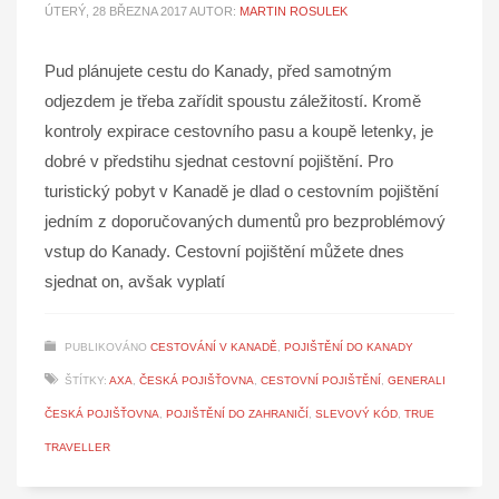
ÚTERÝ, 28 BŘEZNA 2017
AUTOR:
MARTIN ROSULEK
Pud plánujete cestu do Kanady, před samotným
odjezdem je třeba zařídit spoustu záležitostí. Kromě
kontroly expirace cestovního pasu a koupě letenky, je
dobré v předstihu sjednat cestovní pojištění. Pro
turistický pobyt v Kanadě je dlad o cestovním pojištění
jedním z doporučovaných dumentů pro bezproblémový
vstup do Kanady. Cestovní pojištění můžete dnes
sjednat on, avšak vyplatí
PUBLIKOVÁNO
CESTOVÁNÍ V KANADĚ
,
POJIŠTĚNÍ DO KANADY
ŠTÍTKY:
AXA
,
ČESKÁ POJIŠŤOVNA
,
CESTOVNÍ POJIŠTĚNÍ
,
GENERALI
ČESKÁ POJIŠŤOVNA
,
POJIŠTĚNÍ DO ZAHRANIČÍ
,
SLEVOVÝ KÓD
,
TRUE
TRAVELLER