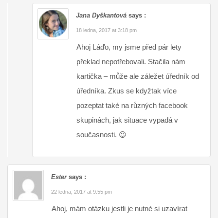
Jana Dyškantová
says :
18 ledna, 2017 at 3:18 pm
Ahoj Láďo, my jsme před pár lety
překlad nepotřebovali. Stačila nám
kartička – může ale záležet úředník od
úředníka. Zkus se kdyžtak více
pozeptat také na různých facebook
skupinách, jak situace vypadá v
současnosti. 😉
Ester
says :
22 ledna, 2017 at 9:55 pm
Ahoj, mám otázku jestli je nutné si uzavírat