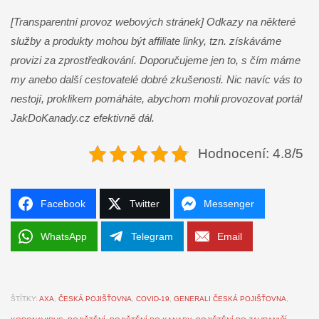
[Transparentní provoz webových stránek] Odkazy na některé
služby a produkty mohou být affiliate linky, tzn. získáváme
provizi za zprostředkování. Doporučujeme jen to, s čím máme
my anebo další cestovatelé dobré zkušenosti. Nic navíc vás to
nestojí, proklikem pomáháte, abychom mohli provozovat portál
JakDoKanady.cz efektivně dál.
Hodnocení: 4.8/5
Facebook
Twitter
Messenger
WhatsApp
Telegram
Email
ŠTÍTKY:
AXA
,
ČESKÁ POJIŠŤOVNA
,
COVID-19
,
GENERALI ČESKÁ POJIŠŤOVNA
,