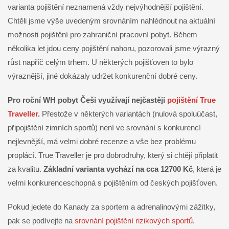
varianta pojištění neznamená vždy nejvýhodnější pojištění.
Chtěli jsme výše uvedeným srovnáním nahlédnout na aktuální
možnosti pojištění pro zahraniční pracovní pobyt. Během
několika let jdou ceny pojištění nahoru, pozorovali jsme výrazný
růst napříč celým trhem. U některých pojišťoven to bylo
výraznější, jiné dokázaly udržet konkurenční dobré ceny.
Pro roční WH pobyt Češi využívají nejčastěji
pojištění True
Traveller
.
Přestože v některých variantách (nulová spoluúčast,
připojištění zimních sportů) není ve srovnání s konkurencí
nejlevnější, má velmi dobré recenze a vše bez problému
proplácí. True Traveller je pro dobrodruhy, který si chtějí připlatit
za kvalitu.
Základní varianta vychází na cca 12700 Kč
, která je
velmi konkurenceschopná s pojištěním od českých pojišťoven.
Pokud jedete do Kanady za sportem a adrenalinovými zážitky,
pak se podívejte na
srovnání pojištění rizikových sportů
.