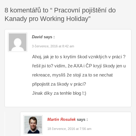
8 komentářů to “ Pracovní pojištění do
Kanady pro Working Holiday”
David
says :
3 července, 2016 at 8:42 am
Ahoj, jak je to s krytím škod vzniklých v práci ?
řešil jsi to? vidím, že AXA i ČP kryjí škody jen u
rekreace, myslíš že stojí za to se nechat
připojistit za škody v práci?
Jinak díky za tenhle blog !:)
Martin Rosulek
says :
18 července, 2016 at 7:56 am