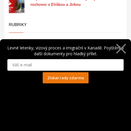
rozhovor s Eliškou a Jirkou
RUBRIKY
Cestování v Kanadě
Levné letenky, vízový proces a imigrační v Kanadě. Pojištění a
další dokumenty pro hladký přílet.
Členská sekce
David Kika
Získat rady zdarma
Letenky do Kanady
Ochrana osobních údajů
Podcast
Pojištění do Kanady
Práce v Kanadě
Rady a tipy