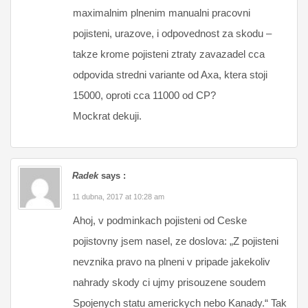
maximalnim plnenim manualni pracovni
pojisteni, urazove, i odpovednost za skodu –
takze krome pojisteni ztraty zavazadel cca
odpovida stredni variante od Axa, ktera stoji
15000, oproti cca 11000 od CP?
Mockrat dekuji.
Radek
says :
11 dubna, 2017 at 10:28 am
Ahoj, v podminkach pojisteni od Ceske
pojistovny jsem nasel, ze doslova: „Z pojisteni
nevznika pravo na plneni v pripade jakekoliv
nahrady skody ci ujmy prisouzene soudem
Spojenych statu americkych nebo Kanady.“ Tak