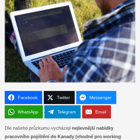
Facebook
Twitter
Messenger
WhatsApp
Telegram
Email
Dle našeho průzkumu vycházejí
nejlevnější nabídky
pracovního pojištění do Kanady (vhodné pro working