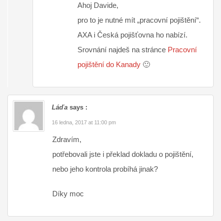
Ahoj Davide,
pro to je nutné mít „pracovní pojištění“.
AXA i Česká pojišťovna ho nabízí.
Srovnání najdeš na stránce
Pracovní
pojištění do Kanady
🙂
Láďa
says :
16 ledna, 2017 at 11:00 pm
Zdravím,
potřebovali jste i překlad dokladu o pojištění,
nebo jeho kontrola probíhá jinak?
Díky moc