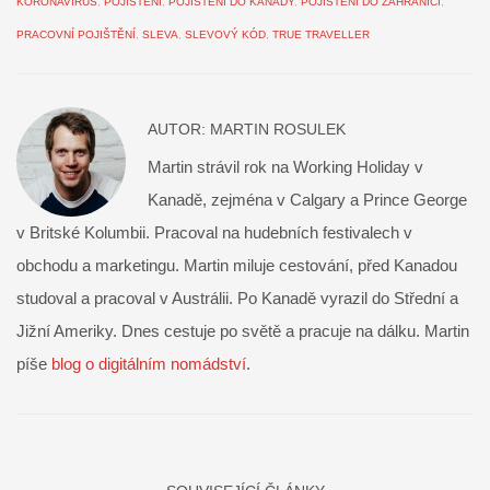
KORONAVIRUS
,
POJIŠTĚNÍ
,
POJIŠTĚNÍ DO KANADY
,
POJIŠTĚNÍ DO ZAHRANIČÍ
,
PRACOVNÍ POJIŠTĚNÍ
,
SLEVA
,
SLEVOVÝ KÓD
,
TRUE TRAVELLER
AUTOR:
MARTIN ROSULEK
Martin strávil rok na Working Holiday v
Kanadě, zejména v Calgary a Prince George
v Britské Kolumbii. Pracoval na hudebních festivalech v
obchodu a marketingu. Martin miluje cestování, před Kanadou
studoval a pracoval v Austrálii. Po Kanadě vyrazil do Střední a
Jižní Ameriky. Dnes cestuje po světě a pracuje na dálku. Martin
píše
blog o digitálním nomádství
.