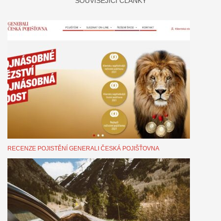
SOUVISEJÍCÍ ČLÁNKY
RECENZE POJISTĚNÍ GENERALI ČESKÁ POJIŠŤOVNA