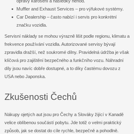
opravy karoserií a následky nehod.
Muffler and Exhaust Services – pro výfukové systémy.
Car Dealership – často nabízí i servis pro konkrétní
značku vozidla.
Servisní náklady se mohou výrazně lišit podle regionu, klimatu a
frekvence používání vozidla. Autorizované servisy bývají
zpravidla dražší, než soukromé dílny. Pravidelná údržba je však
klíčová pro zajištění bezpečného a funkčního vozu. Náhradní
díly jsou navíc dobře dostupné, a to díky častému dovozu z
USA nebo Japonska.
Zkušenosti Čechů
Nákupy ojetých aut jsou pro Čechy a Slováky žijící v Kanadě
velice oblíbenou součástí pobytu. Jde totiž o velmi praktický
způsob, jak se dostat do cíle rychle, bezpečně a pohodlně.