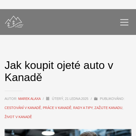
Jak koupit ojeté auto v
Kanadě
AUTOR:
MAREK ALAXA
/
ÚTERÝ, 21 LEDNA 2025
/
PUBLIKOVÁNO:
CESTOVÁNÍ V KANADĚ
,
PRÁCE V KANADĚ
,
RADY A TIPY
,
ZAŽIJTE KANADU
,
ŽIVOT V KANADĚ