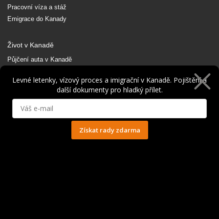
Pracovní víza a stáž
Emigrace do Kanady
Život v Kanadě
Půjčení auta v Kanadě
Možnosti cestování
Levné letenky, vízový proces a imigrační v Kanadě. Pojištění a
Ubytování v Kanadě
další dokumenty pro hladký přílet.
Počasí v Kanadě
Práce v Kanadě
Vrácení daní z Kanady
Získat rady zdarma
Doporučujeme
Ochrana osobních údajů
Newsletter zdarma
E-book pro Working Holiday
Mobilní aplikace
Festival o Kanadě
E-shop
Užitečné nástroje a vybavení