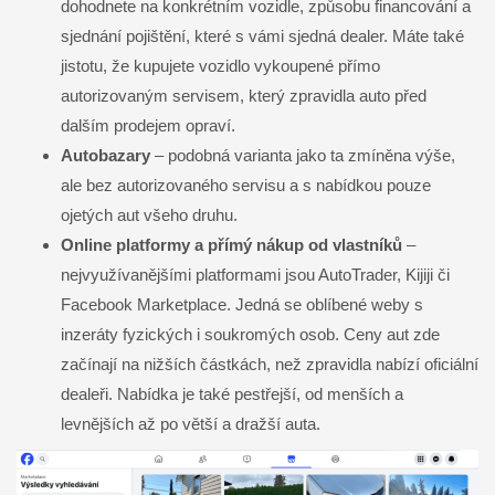
dohodnete na konkrétním vozidle, způsobu financování a
sjednání pojištění, které s vámi sjedná dealer. Máte také
jistotu, že kupujete vozidlo vykoupené přímo
autorizovaným servisem, který zpravidla auto před
dalším prodejem opraví.
Autobazary
– podobná varianta jako ta zmíněna výše,
ale bez autorizovaného servisu a s nabídkou pouze
ojetých aut všeho druhu.
Online platformy a přímý nákup od vlastníků
–
nejvyužívanějšími platformami jsou AutoTrader, Kijiji či
Facebook Marketplace. Jedná se oblíbené weby s
inzeráty fyzických i soukromých osob. Ceny aut zde
začínají na nižších částkách, než zpravidla nabízí oficiální
dealeři. Nabídka je také pestřejší, od menších a
levnějších až po větší a dražší auta.