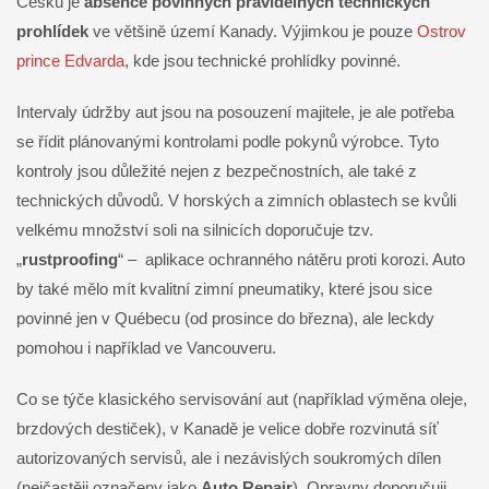
Česku je
absence povinných pravidelných technických
prohlídek
ve většině území Kanady. Výjimkou je pouze
Ostrov
prince Edvarda
, kde jsou technické prohlídky povinné.
Intervaly údržby aut jsou na posouzení majitele, je ale potřeba
se řídit plánovanými kontrolami podle pokynů výrobce. Tyto
kontroly jsou důležité nejen z bezpečnostních, ale také z
technických důvodů. V horských a zimních oblastech se kvůli
velkému množství soli na silnicích doporučuje tzv.
„
rustproofing
“ – aplikace ochranného nátěru proti korozi. Auto
by také mělo mít kvalitní zimní pneumatiky, které jsou sice
povinné jen v Québecu (od prosince do března), ale leckdy
pomohou i například ve Vancouveru.
Co se týče klasického servisování aut (například výměna oleje,
brzdových destiček), v Kanadě je velice dobře rozvinutá síť
autorizovaných servisů, ale i nezávislých soukromých dílen
(nejčastěji označeny jako
Auto Repair
). Opravny doporučuji