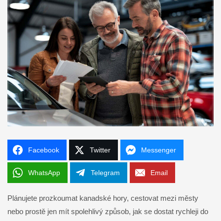
Facebook
Twitter
Messenger
WhatsApp
Telegram
Email
Plánujete prozkoumat kanadské hory, cestovat mezi městy
nebo prostě jen mít spolehlivý způsob, jak se dostat rychleji do