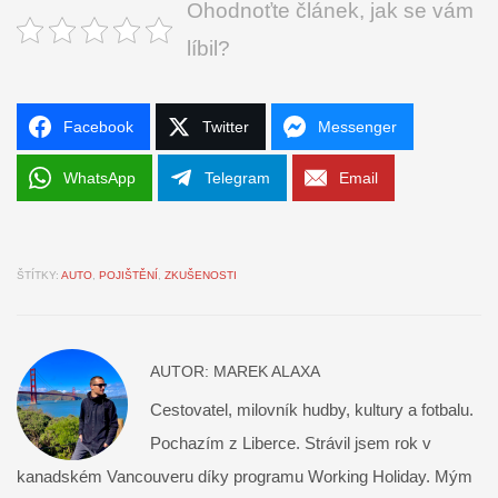
Ohodnoťte článek, jak se vám
líbil?
Facebook
Twitter
Messenger
WhatsApp
Telegram
Email
ŠTÍTKY:
AUTO
,
POJIŠTĚNÍ
,
ZKUŠENOSTI
AUTOR:
MAREK ALAXA
Cestovatel, milovník hudby, kultury a fotbalu.
Pochazím z Liberce. Strávil jsem rok v
kanadském Vancouveru díky programu Working Holiday. Mým