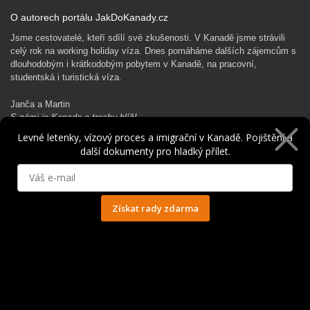
O autorech portálu JakDoKanady.cz
Jsme cestovatelé, kteří sdílí své zkušenosti. V Kanadě jsme strávili
celý rok na working holiday víza. Dnes pomáháme dalších zájemcům s
dlouhodobým i krátkodobým pobytem v Kanadě, na pracovní,
studentská i turistická víza.
Janča a Martin
S námi je Kanada o trochu blíž!
Levné letenky, vízový proces a imigrační v Kanadě. Pojištění a
další dokumenty pro hladký přílet.
Rádi Ti pomůžeme s kanadským dobrodružstvím…
Získat rady zdarma
Ochrana osobních údajů
© 2014 - 2025. Všechna práva vyhrazena.
Kontakt
|
Spolupráce
|
Obchodní podmínky
|
Ochrana osobních údajů