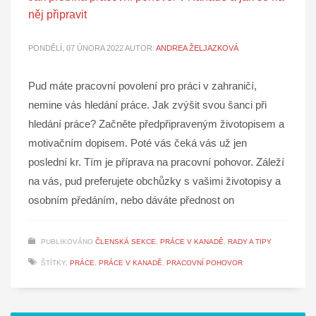
něj připravit
PONDĚLÍ, 07 ÚNORA 2022
AUTOR:
ANDREA ŽELJAZKOVÁ
Pud máte pracovní povolení pro práci v zahraničí,
nemine vás hledání práce. Jak zvýšit svou šanci při
hledání práce? Začněte předpřipraveným životopisem a
motivačním dopisem. Poté vás čeká vás už jen
poslední kr. Tím je příprava na pracovní pohovor. Záleží
na vás, pud preferujete obchůzky s vašimi životopisy a
osobním předáním, nebo dáváte přednost on
PUBLIKOVÁNO
ČLENSKÁ SEKCE
,
PRÁCE V KANADĚ
,
RADY A TIPY
ŠTÍTKY:
PRÁCE
,
PRÁCE V KANADĚ
,
PRACOVNÍ POHOVOR