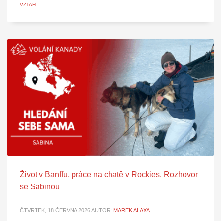
VZTAH
Život v Banffu, práce na chatě v Rockies. Rozhovor
se Sabinou
ČTVRTEK, 18 ČERVNA 2026
AUTOR:
MAREK ALAXA