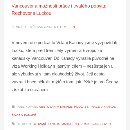
Vancouver a možnosti práce i trvalého pobytu:
Rozhovor s Luckou
ČTVRTEK, 18 ČERVNA 2026
AUTOR:
ELEN
V novém díle podcastu Volání Kanady jsme vyzpovídali
Lucku, která před třemi lety vyměnila Evropu za
kanadský Vancouver. Do Kanady vyrazila původně na
víza Working Holiday s jasným cílem – nezůstat jen r,
ale vybudovat si tam dlouhodobý život. Její cesta
vyvrací hned několik mýtů o tom, jak těžké je pro Čechy
získat za oceánem
PUBLIKOVÁNO
CESTOVÁNÍ V KANADĚ
,
PODCAST
,
PRÁCE V KANADĚ
,
ŽIVOT V KANADĚ
ŠTÍTKY:
CESTOVÁNÍ
,
KANADA
,
MARKETING
,
PRÁCE
,
VANCOUVER
,