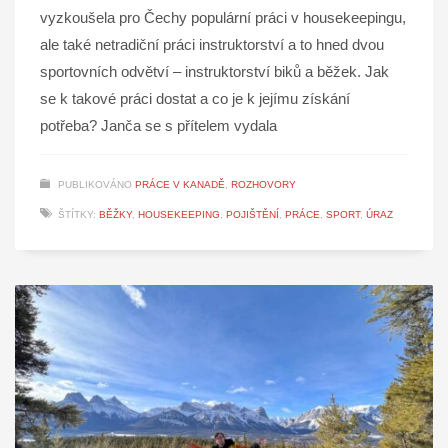
vyzkoušela pro Čechy populární práci v housekeepingu,
ale také netradiční práci instruktorství a to hned dvou
sportovních odvětví – instruktorství biků a běžek. Jak
se k takové práci dostat a co je k jejímu získání
potřeba? Janča se s přítelem vydala
PUBLIKOVÁNO
PRÁCE V KANADĚ
,
ROZHOVORY
ŠTÍTKY:
BĚŽKY
,
HOUSEKEEPING
,
POJIŠTĚNÍ
,
PRÁCE
,
SPORT
,
ÚRAZ