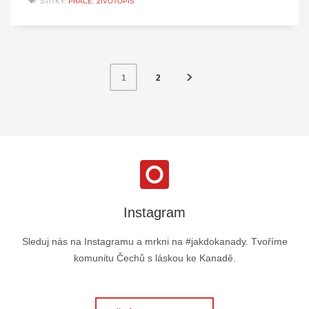
ŠTÍTKY:
PRÁCE
,
ŽIVOTOPIS
2
1
Instagram
Sleduj nás na Instagramu a mrkni na #jakdokanady. Tvoříme
komunitu Čechů s láskou ke Kanadě.