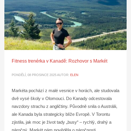
Fitness trenérka v Kanadě: Rozhovor s Markét
PONDĚLÍ, 08 PROSINCE 2025
AUTOR:
ELEN
Markéta pochází z malé vesnice v horách, ale studovala
dvě vysé školy v Olomouci. Do Kanady odcestovala
navzdory strachu z angličtiny. Původně snila o Austrálii,
ale Kanada byla strategicky blíže Evropě. V Torontu
zjistila, jak moc je život tady „busy“ – rychlý, drahý a
náročný. Markét nám pověděla o náročnosti