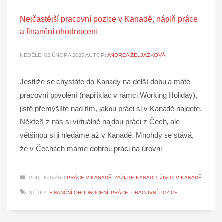
Nejčastější pracovní pozice v Kanadě, náplň práce
a finanční ohodnocení
NEDĚLE, 02 ÚNORA 2025
AUTOR:
ANDREA ŽELJAZKOVÁ
Jestliže se chystáte do Kanady na delší dobu a máte
pracovní povolení (například v rámci Working Holiday),
jistě přemýšlíte nad tím, jakou práci si v Kanadě najdete.
Někteří z nás si virtuálně najdou práci z Čech, ale
většinou si ji hledáme až v Kanadě. Mnohdy se stává,
že v Čechách máme dobrou práci na úrovni
PUBLIKOVÁNO
PRÁCE V KANADĚ
,
ZAŽIJTE KANADU
,
ŽIVOT V KANADĚ
ŠTÍTKY:
FINANČNÍ OHODNOCENÍ
,
PRÁCE
,
PRACOVNÍ POZICE