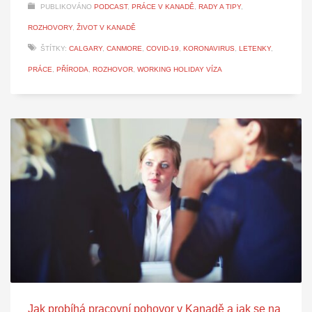
PUBLIKOVÁNO
PODCAST
,
PRÁCE V KANADĚ
,
RADY A TIPY
,
ROZHOVORY
,
ŽIVOT V KANADĚ
ŠTÍTKY:
CALGARY
,
CANMORE
,
COVID-19
,
KORONAVIRUS
,
LETENKY
,
PRÁCE
,
PŘÍRODA
,
ROZHOVOR
,
WORKING HOLIDAY VÍZA
Jak probíhá pracovní pohovor v Kanadě a jak se na