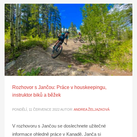
Rozhovor s Jančou: Práce v houskeepingu,
instruktor biků a běžek
PONDĚLÍ, 11 ČERVENCE 2022
AUTOR:
ANDREA ŽELJAZKOVÁ
V rozhovoru s Jančou se doslechnete užitečné
informace ohledně práce v Kanadě. Janča si