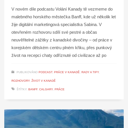
V novém díle podcastu Volání Kanady tě vezmeme do
malebného horského městečka Banff, kde už několik let
žije digitální marketingová specialistka Sabina. V
otevřeném rozhovoru sdílí své pestré a občas
neuvěřitelné zážitky z kanadské divočiny – od práce v
korejském dětském centru plném křiku, přes punkový
život na recepci chaty odříznuté od civilizace až po
PUBLIKOVÁNO
PODCAST
,
PRÁCE V KANADĚ
,
RADY A TIPY
,
ROZHOVORY
,
ŽIVOT V KANADĚ
ŠTÍTKY:
BANFF
,
CALGARY
,
PRÁCE