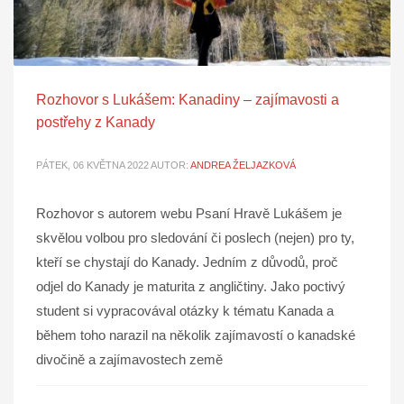
Rozhovor s Lukášem: Kanadiny – zajímavosti a
postřehy z Kanady
PÁTEK, 06 KVĚTNA 2022
AUTOR:
ANDREA ŽELJAZKOVÁ
Rozhovor s autorem webu Psaní Hravě Lukášem je
skvělou volbou pro sledování či poslech (nejen) pro ty,
kteří se chystají do Kanady. Jedním z důvodů, proč
odjel do Kanady je maturita z angličtiny. Jako poctivý
student si vypracovával otázky k tématu Kanada a
během toho narazil na několik zajímavostí o kanadské
divočině a zajímavostech země