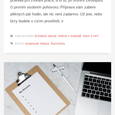
pravidla pro získání práce, a to už při tvoření životopisu
či prvním osobním pohovoru. Příprava vám zabere
pěkných pár hodin, ale nic není zadarmo. Už jste, nebo
brzy budete v cizím prostředí, v
PUBLIKOVÁNO
ČLENSKÁ SEKCE
,
PRÁCE V KANADĚ
,
RADY A TIPY
ŠTÍTKY:
POHOVOR
,
PRÁCE
,
ŽIVOTOPIS