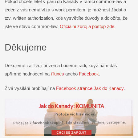
Pokud chcete letět v páru do Kanady v rámci common-law a
jeden z vás nemá víza s work permitem, je možnost žádat o
tzv. written authorization, kde vysvětlíte důvody a doložíte, že
jste ve stavu common-law.
Oficiální zdroj a postup zde.
Děkujeme
Děkujeme za Tvoji přízeň a budeme rádi, když nám dáš
upřímné hodnocení na
iTunes
anebo
Facebook
.
Živá vysílání probíhají na
Facebook stránce Jak do Kanady
.