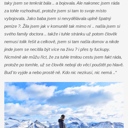
taky jsem se tenkrát bála .. a bojovala. Ale nakonec jsem ráda
za tohle rozhodnutí, protože jsem si tam to svoje místo
vybojovala. Jako baba jsem si nevydělávala uplně špatný
peníze ?. Žila jsem jak v komunitě tak mimo ní .. našla jsem si
svého family doctora .. takže i tuhle stránku už potom člověk
nemusí tolik řešit a celkově, jsem si tam našla domov a nikde
jinde jsem se necítila být více na živu ? i přes ty fuckupy.
Nicméně ale můžu říct, že za tuhle trnitou cestu jsem fakt ráda,
protože po tomhle, už se člověk nebojí do věcí pouštět po hlavě.
Buď to vyjde a nebo prostě ně. Kdo nic nezkusí, nic nemá ..“