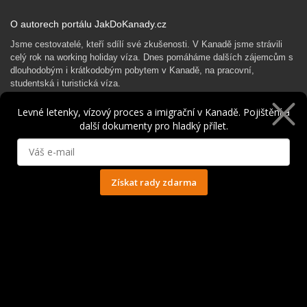
O autorech portálu JakDoKanady.cz
Jsme cestovatelé, kteří sdílí své zkušenosti. V Kanadě jsme strávili
celý rok na working holiday víza. Dnes pomáháme dalších zájemcům s
dlouhodobým i krátkodobým pobytem v Kanadě, na pracovní,
studentská i turistická víza.
Janča a Martin
Levné letenky, vízový proces a imigrační v Kanadě. Pojištění a
S námi je Kanada o trochu blíž!
další dokumenty pro hladký přílet.
Rádi Ti pomůžeme s kanadským dobrodružstvím…
Získat rady zdarma
Ochrana osobních údajů
© 2014 - 2025. Všechna práva vyhrazena.
Kontakt
|
Spolupráce
|
Obchodní podmínky
|
Ochrana osobních údajů