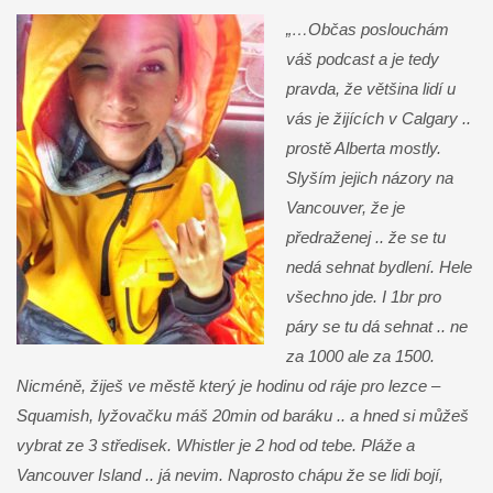
„…Občas poslouchám
váš podcast a je tedy
pravda, že většina lidí u
vás je žijících v Calgary ..
prostě Alberta mostly.
Slyším jejich názory na
Vancouver, že je
předraženej .. že se tu
nedá sehnat bydlení. Hele
všechno jde. I 1br pro
páry se tu dá sehnat .. ne
za 1000 ale za 1500.
Nicméně, žiješ ve městě který je hodinu od ráje pro lezce –
Squamish, lyžovačku máš 20min od baráku .. a hned si můžeš
vybrat ze 3 středisek. Whistler je 2 hod od tebe. Pláže a
Vancouver Island .. já nevim. Naprosto chápu že se lidi bojí,