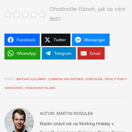
Ohodnoťte článek, jak se vám
líbil?
Facebook
Twitter
Messenger
WhatsApp
Telegram
Email
ŠTÍTKY:
BRITSKÁ KOLUMBIE
,
COMMON-LAW PARTNER
,
SURFOVÁNÍ
,
TRVALÝ POBYT
,
VANCOUVER
,
VANCOUVER ISLAND
AUTOR:
MARTIN ROSULEK
Martin strávil rok na Working Holiday v