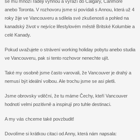
se mu mnozí raději vyhnou a vyrazí do Calgary, Canmore
anebo Toronta. V rozhovoru jsme si povídali s Annou, která už 4
roky žije ve Vancouveru a sdílela své zkušenosti a pohled na
kanadský život v nejvíce lifestylovém městě Britské Kolumbie a
celé Kanady.
Pokud uvažujete o strávení working holiday pobytu anebo studia
ve Vancouveru, pak si tento rozhovor nenechte ujít.
Také my osobně jsme často varovali, že Vancouver je drahý a
nemusí být ideální volbou. Ale trochu jsme se asi pletli.
Jsme obrovsky vděční, že tu máme Čechy, kteří Vancouver
hodnotí velmi pozitivně a inspirují pro tuhle destinaci.
A my vás chceme také povzbudit!
Dovolíme si krátkou citaci od Anny, která nám napsala: