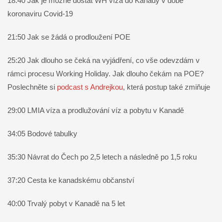
18:40 Jak je možné dostat WH víza do Kanady v době
koronaviru Covid-19
21:50 Jak se žádá o prodloužení POE
25:20 Jak dlouho se čeká na vyjádření, co vše odevzdám v
rámci procesu Working Holiday. Jak dlouho čekám na POE?
Poslechněte si
podcast s Andrejkou
, která postup také zmiňuje
29:00 LMIA víza a prodlužování víz a pobytu v Kanadě
34:05 Bodové tabulky
35:30 Návrat do Čech po 2,5 letech a následně po 1,5 roku
37:20 Cesta ke kanadskému občanství
40:00 Trvalý pobyt v Kanadě na 5 let