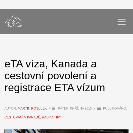
eTA víza, Kanada a
cestovní povolení a
registrace ETA vízum
AUTOR:
MARTIN ROSULEK
/
PÁTEK, 09 ŘÍJNA 2015
/
PUBLIKOVÁNO:
CESTOVÁNÍ V KANADĚ
,
RADY A TIPY