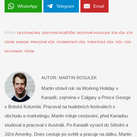
WhatsApp
Telegram
Email
ŠTÍTKY:
CESTOVNÍ PAS
,
CESTOVNÍ POJIŠTĚNÍ
,
CESTOVNÍ POVOLENÍ
,
ETA VÍZA
,
ETA
VÍZUM
,
KANADA
,
PRACOVNÍ VÍZA
,
STUDENTSKÁ VÍZA
,
TURISTICKÁ VÍZA
,
VÍZA
,
VÍZA
DO KANADY
,
VÍZUM
AUTOR:
MARTIN ROSULEK
Martin strávil rok na Working Holiday v
Kanadě, zejména v Calgary a Prince George
v Britské Kolumbii. Pracoval na hudebních festivalech v
obchodu a marketingu. Martin miluje cestování, před Kanadou
studoval a pracoval v Austrálii. Po Kanadě vyrazil do Střední a
Jižní Ameriky. Dnes cestuje po světě a pracuje na dálku. Martin