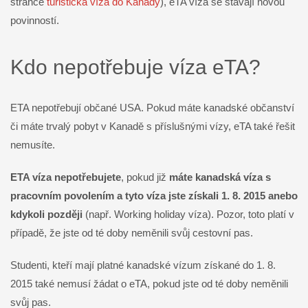
stránce
turistická víza do Kanady
), eTA víza se stávají novou
povinností.
Kdo nepotřebuje víza eTA?
ETA nepotřebují občané USA. Pokud máte kanadské občanství
či máte trvalý pobyt v Kanadě s příslušnými vízy, eTA také řešit
nemusíte.
ETA víza nepotřebujete
, pokud již
máte kanadská víza s
pracovním povolením a tyto víza jste získali 1. 8. 2015 anebo
kdykoli později
(např. Working holiday víza). Pozor, toto platí v
případě, že jste od té doby neměnili svůj cestovní pas.
Studenti, kteří mají platné kanadské vízum získané do 1. 8.
2015 také nemusí žádat o eTA, pokud jste od té doby neměnili
svůj pas.