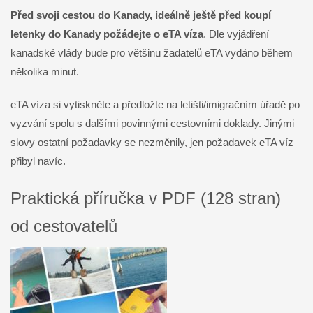
Před svoji cestou do Kanady, ideálně ještě před koupí
letenky do Kanady požádejte o eTA víza
. Dle vyjádření
kanadské vlády bude pro většinu žadatelů eTA vydáno během
několika minut.
eTA víza si vytiskněte a předložte na letišti/imigračním úřadě po
vyzvání spolu s dalšími povinnými cestovními doklady. Jinými
slovy ostatní požadavky se nezměnily, jen požadavek eTA víz
přibyl navíc.
Praktická příručka v PDF (128 stran)
od cestovatelů