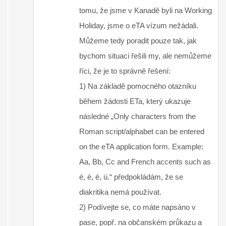
tomu, že jsme v Kanadě byli na Working
Holiday, jsme o eTA vízum nežádali.
Můžeme tedy poradit pouze tak, jak
bychom situaci řešili my, ale nemůžeme
říci, že je to správně řešení:
1) Na základě pomocného otazníku
během žádosti ETa, který ukazuje
následné „Only characters from the
Roman script/alphabet can be entered
on the eTA application form. Example:
Aa, Bb, Cc and French accents such as
é, è, ë, ü.“ předpokládám, že se
diakritika nemá používat.
2) Podívejte se, co máte napsáno v
pase, popř. na občanském průkazu a