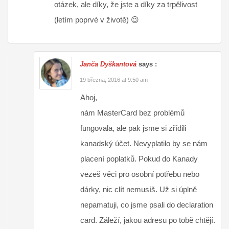
otázek, ale díky, že jste a díky za trpělivost
(letím poprvé v životě) 😉
Janča Dyškantová
says :
19 března, 2016 at 9:50 am
Ahoj,
nám MasterCard bez problémů
fungovala, ale pak jsme si zřídili
kanadský účet. Nevyplatilo by se nám
placení poplatků. Pokud do Kanady
vezeš věci pro osobní potřebu nebo
dárky, nic clít nemusíš. Už si úplně
nepamatuji, co jsme psali do declaration
card. Záleží, jakou adresu po tobě chtějí.