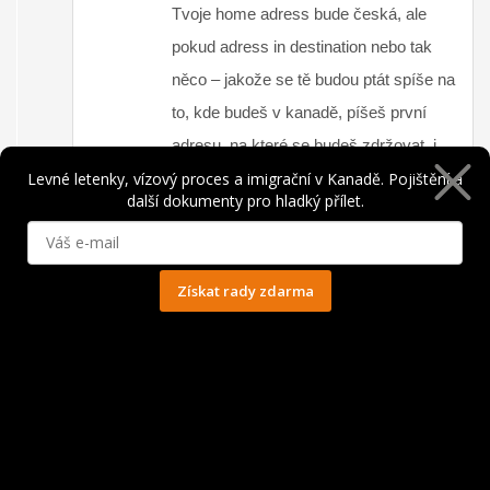
Tvoje home adress bude česká, ale
pokud adress in destination nebo tak
něco – jakože se tě budou ptát spíše na
to, kde budeš v kanadě, píšeš první
adresu, na které se budeš zdržovat, i
Levné letenky, vízový proces a imigrační v Kanadě. Pojištění a
kdyby to bylo na jednu noc. 🙂
další dokumenty pro hladký přílet.
Cestovatel
says :
Získat rady zdarma
28 února, 2016 at 8:49 pm
Ochrana osobních údajů
Ahoj, ráda bych se také něco přiučila 😀 Také se
chystám poprvé do Kanady, takže musím také
vyplňovat žádost eTa, proto bych se raději
ujistila, jak to doopravdy je.
1) Přečetla jsem si, že jméno bez diakritiky. Tak