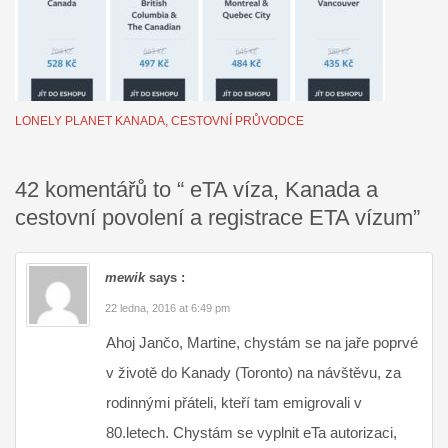
LONELY PLANET KANADA, CESTOVNÍ PRŮVODCE
42 komentářů to “ eTA víza, Kanada a
cestovní povolení a registrace ETA vízum”
mewik
says :
22 ledna, 2016 at 6:49 pm
Ahoj Jančo, Martine, chystám se na jaře poprvé
v životě do Kanady (Toronto) na návštěvu, za
rodinnými přáteli, kteří tam emigrovali v
80.letech. Chystám se vyplnit eTa autorizaci,