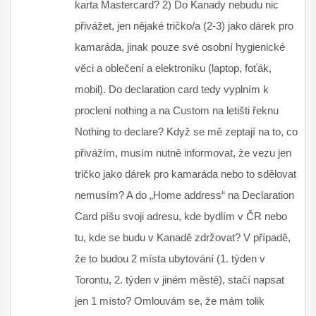
karta Mastercard? 2) Do Kanady nebudu nic
přivážet, jen nějaké tričko/a (2-3) jako dárek pro
kamaráda, jinak pouze své osobní hygienické
věci a oblečení a elektroniku (laptop, foťák,
mobil). Do declaration card tedy vyplním k
proclení nothing a na Custom na letišti řeknu
Nothing to declare? Když se mě zeptají na to, co
přivážím, musím nutně informovat, že vezu jen
tričko jako dárek pro kamaráda nebo to sdělovat
nemusím? A do „Home address“ na Declaration
Card píšu svoji adresu, kde bydlím v ČR nebo
tu, kde se budu v Kanadě zdržovat? V případě,
že to budou 2 místa ubytování (1. týden v
Torontu, 2. týden v jiném městě), stačí napsat
jen 1 místo? Omlouvám se, že mám tolik