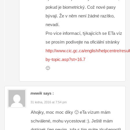
pokud je biometrický. Což nové pasy
bývají. Že v něm není žádné razítko,
nevadí.
Pro více informací, týkajících se ETa víz
se prosím podívejte na oficiální stránky
http://www.cic.gc.ca/english/helpcentre/resul
by-topic.asp?st=16.7
🙂
mewik
says :
31 ledna, 2016 at 7:54 pm
Ahojky, moc moc díky 🙂 eTa vízum mám
schválené, mohu vycestovat :). Ještě mám
dotázek (jen nevím, zda s tím máte zkušenosti),