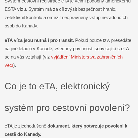
Systém cestovní registrace eTA je velmi podobný americkému
ESTA vízu. Systém má za cíl zvýšit bezpečnost hranic,
zefektivnit kontrolu a omezit neoprávněný vstup nežádoucích
osob do Kanady.
eTA víza jsou nutná i pro transit.
Pokud pouze tzv. přesedáte
na jiné letadlo v Kanadě, všechny povinnosti související s eTA
se na vás vztahují (viz
vyjádření Ministerstva zahraničních
věcí
).
Co je to eTA, elektronický
systém pro cestovní povolení?
eTA je zjednodušeně
dokument, který potvrzuje povolení k
cestě do Kanady.