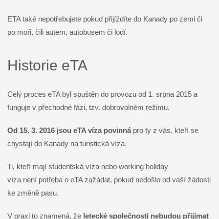
ETA také nepotřebujete pokud přijíždíte do Kanady po zemi či
po moři, čili autem, autobusem či lodí.
Historie eTA
Celý proces eTA byl spuštěn do provozu od 1. srpna 2015 a
funguje v přechodné fázi, tzv. dobrovolném režimu.
Od 15. 3. 2016 jsou eTA víza povinná
pro ty z vás, kteří se
chystají do Kanady na turistická víza.
Ti, kteří mají studentská víza nebo working holiday
víza není potřeba o eTA zažádat, pokud nedošlo od vaší žádosti
ke změně pasu.
V praxi to znamená, že
letecké společnosti nebudou přijímat