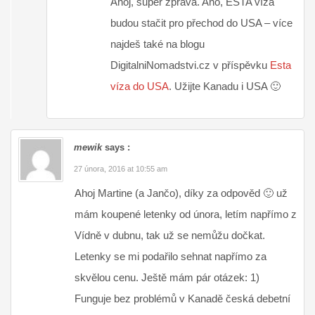
Ahoj, super zpráva. Ano, ESTA víza
budou stačit pro přechod do USA – více
najdeš také na blogu
DigitalniNomadstvi.cz v příspěvku
Esta
víza do USA
. Užijte Kanadu i USA 🙂
mewik
says :
27 února, 2016 at 10:55 am
Ahoj Martine (a Jančo), díky za odpověd 🙂 už
mám koupené letenky od února, letím napřímo z
Vídně v dubnu, tak už se nemůžu dočkat.
Letenky se mi podařilo sehnat napřímo za
skvělou cenu. Ještě mám pár otázek: 1)
Funguje bez problémů v Kanadě česká debetní