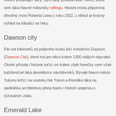
sem láká hlavně milovníky
raftingu
. Historii místa připomíná
dřevěný most Roberta Lowa z roku 1922, z něhož je krásný
výhled na klikatící se řeku.
Dawson city
Pár set kilometrů od polárního kruhu leží městečko Dawson
(
Dawson City
), které má jen něco kolem 1300 stálých obyvatel.
Okolní příroda i historie točící se kolem zlaté horečky sem však
každoročně láká desetitisíce návštěvníků. Bývalé hlavní město
Yukonu ležící na soutoku řek Yukon a Klondike láká na
ojedinělou architekturu plnou barev i historii spojenou s
rýžováním zlata.
Emerald Lake