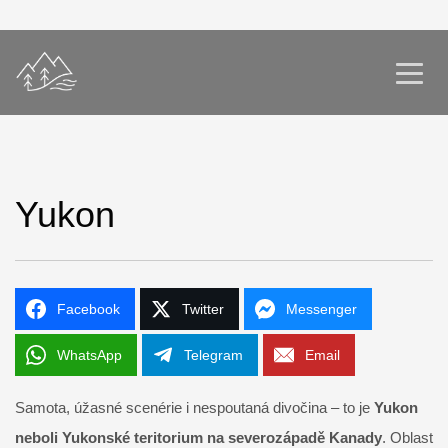
Yukon
Facebook
Twitter
Messenger
WhatsApp
Telegram
Email
Samota, úžasné scenérie i nespoutaná divočina – to je
Yukon
neboli Yukonské teritorium na severozápadě Kanady
. Oblast