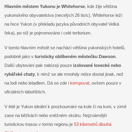
Hlavním městem Yukonu je Whitehorse
, kde žije většina
yukonského obyvatelstva (necelých 26 tisíc). Whitehorse leží
na řece Yukon (v překladu jazyka původních obyvatel Velká
řeka), po níž je pojmenováno i celé teritorium.
V tomto hlavním městě se nachází většina yukonských hotelů,
podobně jako v
turisticky oblíbeném městečku Dawson
.
Další ubytování pak nabízejí pouze
izolované lovecké nebo
rybářské chaty
, k nimž se ale mnohdy nelze dostat jinak, než
na lodi nebo letadlem. Dá se zde i
kempovat
, ovšem pouze v
oficiálních tábořištích.
V létě je Yukon ideální k prozkoumání na kole či na koni, v zimě
zase na běžkách nebo sněžném skútru. Nejznámější
turistickou trasou v tomto regionu je
53 kilometrů dlouhá