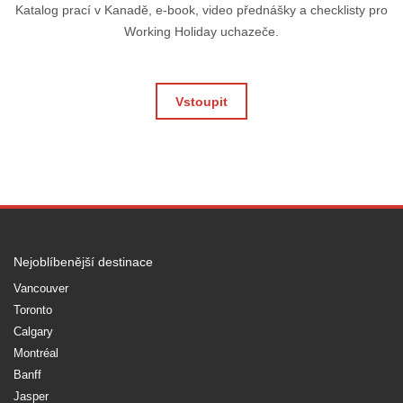
Katalog prací v Kanadě, e-book, video přednášky a checklisty pro
Working Holiday uchazeče.
Vstoupit
Nejoblíbenější destinace
Vancouver
Toronto
Calgary
Montréal
Banff
Jasper