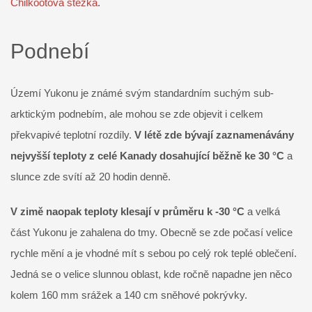
Chilkootova stezka
.
Podnebí
Území Yukonu je známé svým standardním suchým sub-
arktickým podnebím, ale mohou se zde objevit i celkem
překvapivé teplotní rozdíly.
V létě zde bývají zaznamenávány
nejvyšší teploty z celé Kanady dosahující běžně ke 30 °C
a
slunce zde svítí až 20 hodin denně.
V zimě naopak teploty klesají v průměru k -30 °C
a velká
část Yukonu je zahalena do tmy. Obecně se zde počasí velice
rychle mění a je vhodné mít s sebou po celý rok teplé oblečení.
Jedná se o velice slunnou oblast, kde ročně napadne jen něco
kolem 160 mm srážek a 140 cm sněhové pokrývky.