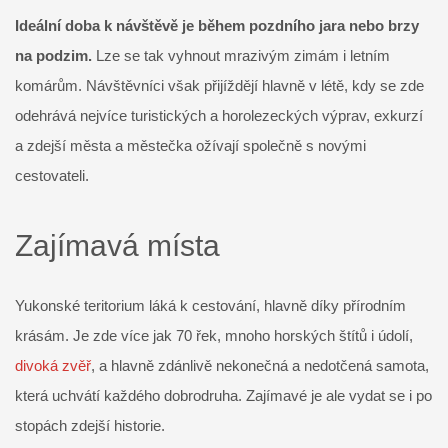
Ideální doba k návštěvě je během pozdního jara nebo brzy
na podzim.
Lze se tak vyhnout mrazivým zimám i letním
komárům. Návštěvníci však přijíždějí hlavně v létě, kdy se zde
odehrává nejvíce turistických a horolezeckých výprav, exkurzí
a zdejší města a městečka ožívají společně s novými
cestovateli.
Zajímavá místa
Yukonské teritorium láká k cestování, hlavně díky přírodním
krásám. Je zde více jak 70 řek, mnoho horských štítů i údolí,
divoká zvěř
, a hlavně zdánlivě nekonečná a nedotčená samota,
která uchvátí každého dobrodruha. Zajímavé je ale vydat se i po
stopách zdejší historie.