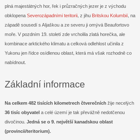
plná majestátných hor, řek i průzračných jezer je z východu
obklopena
Severozápadními teritorii
, z jihu
Britskou Kolumbií
, na
západě sousedí s Aljaškou a ze severu ji omývá Beaufortovo
moře. V pozdním 19. století zde vrcholila zlatá horečka, ale
kombinace arktického klimatu a celková odlehlost učinila z
Yukonu jen řídce osídlenou oblast, která má však rozhodně co
nabídnout.
Základní informace
Na celkem 482 tisících kilometrech čtverečních
žije necelých
36 tisíc obyvatel
a celé území je tak převážně nedotčenou
divočinou.
Jedná se o 9. největší kanadskou oblast
(provincii/teritorium).