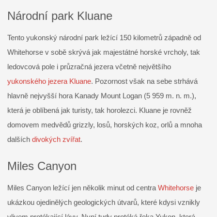
Národní park Kluane
Tento yukonský národní park ležící 150 kilometrů západně od
Whitehorse v sobě skrývá jak majestátné horské vrcholy, tak
ledovcová pole i průzračná jezera včetně největšího
yukonského jezera Kluane
. Pozornost však na sebe strhává
hlavně nejvyšší hora Kanady Mount Logan (5 959 m. n. m.),
která je oblíbená jak turisty, tak horolezci. Kluane je rovněž
domovem medvědů grizzly, losů, horských koz, orlů a mnoha
dalších
divokých zvířat
.
Miles Canyon
Miles Canyon ležící jen několik minut od centra
Whitehorse
je
ukázkou ojedinělých geologických útvarů, které kdysi vznikly
vlivem protékající lávy. Nyní tudy protéká řeka Yukon, která