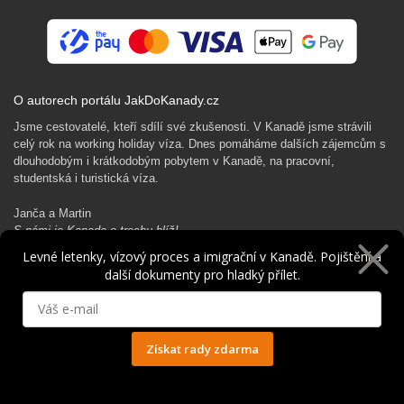
O autorech portálu JakDoKanady.cz
Jsme cestovatelé, kteří sdílí své zkušenosti. V Kanadě jsme strávili
celý rok na working holiday víza. Dnes pomáháme dalších zájemcům s
dlouhodobým i krátkodobým pobytem v Kanadě, na pracovní,
studentská i turistická víza.
Janča a Martin
S námi je Kanada o trochu blíž!
Levné letenky, vízový proces a imigrační v Kanadě. Pojištění a
další dokumenty pro hladký přílet.
Rádi Ti pomůžeme s kanadským dobrodružstvím…
Získat rady zdarma
Ochrana osobních údajů