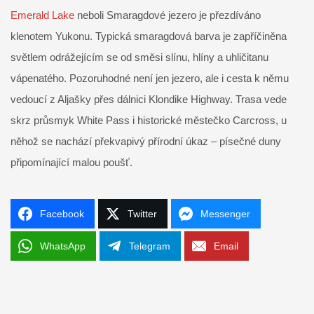
Emerald Lake
neboli Smaragdové jezero je přezdíváno
klenotem Yukonu. Typická smaragdová barva je zapříčiněna
světlem odrážejícím se od směsi slínu, hlíny a uhličitanu
vápenatého. Pozoruhodné není jen jezero, ale i cesta k němu
vedoucí z Aljašky přes dálnici Klondike Highway. Trasa vede
skrz průsmyk White Pass i historické městečko Carcross, u
něhož se nachází překvapivý přírodní úkaz – písečné duny
připomínající malou poušť.
Facebook
Twitter
Messenger
WhatsApp
Telegram
Email