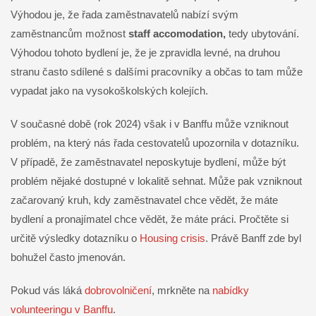
Výhodou je, že řada zaměstnavatelů nabízí svým
zaměstnancům možnost
staff accomodation,
tedy ubytování.
Výhodou tohoto bydlení je, že je zpravidla levné, na druhou
stranu často sdílené s dalšími pracovníky a občas to tam může
vypadat jako na vysokoškolských kolejích.
V současné době (rok 2024) však i v Banffu může vzniknout
problém, na který nás řada cestovatelů upozornila v dotazníku.
V případě, že zaměstnavatel neposkytuje bydlení, může být
problém nějaké dostupné v lokalitě sehnat. Může pak vzniknout
začarovaný kruh, kdy zaměstnavatel chce vědět, že máte
bydlení a pronajímatel chce vědět, že máte práci. Pročtěte si
určitě výsledky dotazníku o
Housing crisis
. Právě Banff zde byl
bohužel často jmenován.
Pokud vás láká
dobrovolničení
, mrkněte na
nabídky
volunteeringu v Banffu
.