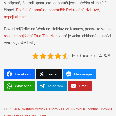
V případě, že rádi sportujete, doporučujeme přečíst shrnující
článek
Pojištění sportů do zahraničí: Rekreační, rizikové,
nepojistitelné
.
Pokud odjíždíte na Working Holiday do Kanady, podívejte se na
recenze pojištění True Traveller
, které je velmi oblíbené a nabízí
extra vysoké limity.
Hodnocení: 4.6/5
Facebook
Twitter
Messenger
WhatsApp
Telegram
Email
ŠTÍTKY:
2022
,
ALBERTA
,
ATRAKCE
,
BANFF
,
CESTOVÁNÍ
,
HORKÉ PRAMENY
,
NÁRODNÍ