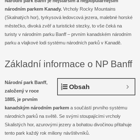
Národní park Banff je nejstarším a nejpopulárnějším
národním parkem Kanady.
Vrcholy Rocky Mountains
(Skalnatých hor), tyrkysová ledovcová jezera, malebné horské
městečko, divoká zvěř a turistické stezky, to vše čeká na
turisty v národním parku Banff – prvním kanadském národním
parku a vlajkové lodi systému národních parků v Kanadě.
Základní informace o NP Banff
Národní park Banff,
Obsah
založený v roce
1885, je prvním
kanadským národním parkem
a součástí prvního systému
národních parků na světě. Se svými stoupajícími vrcholy
Skalistých hor, azurovými jezery a bohatou divočinou přitahuje
tento park každý rok miliony návštěvníků.