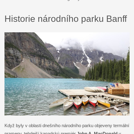
Historie národního parku Banff
Když byly v oblasti dnešního národního parku objeveny termální
prameny, tehdejší kanadský premiér
John A. MacDonald
v