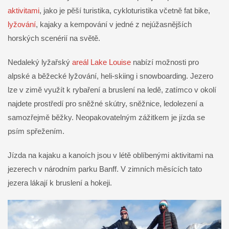
aktivitami
, jako je pěší turistika, cykloturistika včetně fat bike,
lyžování
, kajaky a kempování v jedné z nejúžasnějších
horských scenérií na světě.
Nedaleký lyžařský
areál Lake Louise
nabízí možnosti pro
alpské a běžecké lyžování, heli-skiing i snowboarding. Jezero
lze v zimě využít k rybaření a bruslení na ledě, zatímco v okolí
najdete prostředí pro sněžné skútry, sněžnice, ledolezení a
samozřejmě běžky. Neopakovatelným zážitkem je jízda se
psím spřežením.
Jízda na kajaku a kanoích jsou v létě oblíbenými aktivitami na
jezerech v národním parku Banff. V zimních měsících tato
jezera lákají k bruslení a hokeji.