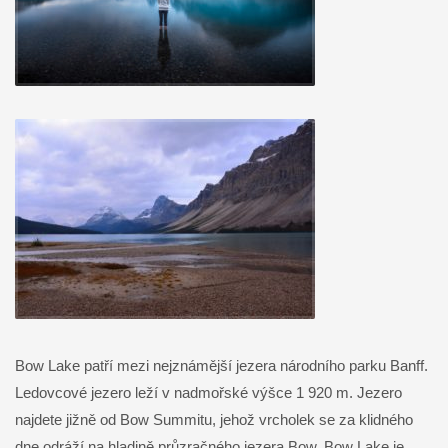
Bow Lake patří mezi nejznámější jezera národního parku Banff.
Ledovcové jezero leží v nadmořské výšce 1 920 m. Jezero
najdete jižně od Bow Summitu, jehož vrcholek se za klidného
dne odráží na hladině průzračného jezera Bow. Bow Lake je