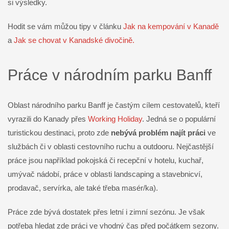
si výsledky.
Hodit se vám můžou tipy v článku
Jak na kempování v Kanadě
a
Jak se chovat v Kanadské divočině.
Práce v národním parku Banff
Oblast národního parku Banff je častým cílem cestovatelů, kteří
vyrazili do Kanady přes
Working Holiday
. Jedná se o populární
turistickou destinaci, proto zde
nebývá problém najít práci
ve
službách či v oblasti cestovního ruchu a outdooru. Nejčastější
práce jsou například pokojská či recepční v hotelu, kuchař,
umývač nádobí, práce v oblasti landscaping a stavebnicví,
prodavač, servírka, ale také třeba masér/ka).
Práce zde bývá dostatek přes letní i zimní sezónu. Je však
potřeba hledat zde práci ve vhodný čas před počátkem sezony.