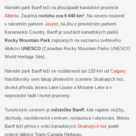
Národní park Banff leží na jihozápadě kanadské provincie
Alberta
. Zaujímá
rozlohu cca 6 640 km²
. Na severu sousedí
s národním parkem
Jasper
, na jihu s provinčním parkem
Kananaskis Country. Banff je součástí kanadských parků
Rocky Mountain Park
zapsaných na seznamu světového
dědictví
UNESCO
(Canadian Rocky Mountain Parks UNESCO
World Heritage Site).
Národní park Banff leží ve vzdálenosti asi 120 km od
Calgary
.
Návštěvníky sem lákají především scenérie Skalnatých hor,
divoká příroda, jezera Lake Louise a Moraine Lake a v
neposlední řadě i horké prameny.
Turistickým centrem je
městečko Banff
, kde najdete služby,
obchody, návštěvnické centrum, restaurace i ubytování. Město
Banff leží přímo v srdci kanadských
Skalnatých hor
podél
známé dálnice Trans-Canada Highway.