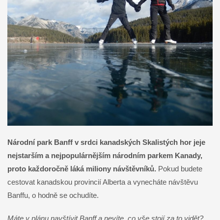
Národní park Banff v srdci kanadských Skalistých hor jeje
nejstarším a nejpopulárnějším národním parkem Kanady,
proto každoročně láká miliony návštěvníků.
Pokud budete
cestovat kanadskou provincií Alberta a vynecháte návštěvu
Banffu, o hodně se ochudíte.
Máte v plánu navštívit Banff a nevíte, co vše stojí za to vidět?