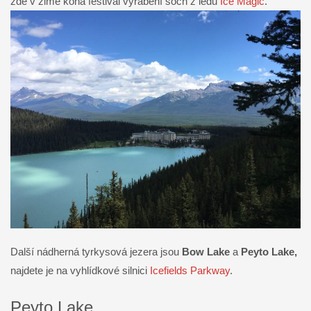
zde v zimě koná festival vyrábění soch z ledu
Ice Magic
.
Další nádherná tyrkysová jezera jsou
Bow Lake
a
Peyto Lake,
najdete je na vyhlídkové silnici
Icefields Parkway
.
Peyto Lake