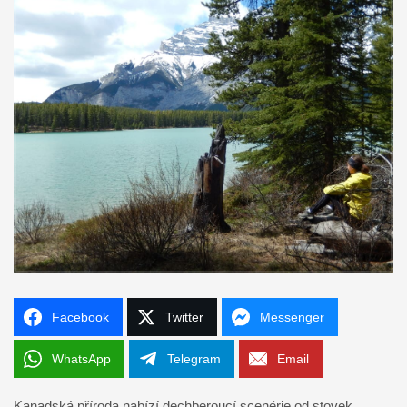
Facebook
Twitter
Messenger
WhatsApp
Telegram
Email
Kanadská příroda nabízí dechberoucí scenérie od stovek