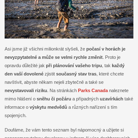
Asi jsme již všichni milionkrát slyšeli, že
počasí v horách je
nevyzpytatelné a může se velmi rychle změnit
. Proto je
opravdu důležité jak
při plánování vašeho tripu
, tak
každý
den vaší dovolené
zjistit
současný stav tras
, které chcete
navštívit, abyste někam nejeli zbytečně a také se
nevystavovali riziku
. Na stránkách
Parks Canada
naleznete
mimo hlášení o
sněhu či požáru
a případných
uzavírkách
také
informace o
výskytu medvědů
a různých nařízení s tím
spojených.
Doufáme, že vám tento seznam byl nápomocný a užijete si