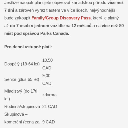
Jestliže naopak plánujete objevovat kanadskou přírodu
více než
7 dní
a zároveň vyrazit autem ve více lidech, nejvýhodnější
bude zakoupit
Family/Group Discovery Pass
, který je platný
až
do 7 osob v jednom vozidle
na
12 měsíců
a na
více než 80
míst pod správou Parks Canada.
Pro denní vstupné platí:
10,50
Dospělý (18-64 let)
CAD
9,00
Senior (plus 65 let)
CAD
Mladistvý (do 17ti
zdarma
let)
Rodinná/skupinová
21 CAD
Skupinová –
komerční (cena za
9 CAD