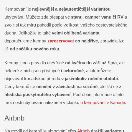
Kempování je
nejlevnější a nejautentičtější variantou
ubytování. Můžete zde přespat ve
stanu, camper vanu či RV
a
zvolit si tak míru pohodlí podle velikosti vašeho cestovatelského
ducha. Jelikož je to také
velmi oblíbená varianta
,
doporučujeme kempy
zarezervovat
co nejdříve
, zpravidla lze
již
od začátku nového roku
.
Kempy jsou zpravidla otevřené
od května do září až října
, ale
některé z nich jsou přístupné
i celoročně
, a tak můžete
objevovat kanadskou přírodu
v jakémkoliv ročním období
.
Ceny kempů se
nemění v závislosti na sezóně
, ale liší se
z
hlediska poskytnutého vybavení
. Podrobné informace o této
možnosti ubytování naleznete v článku
o kempování v Kanadě
.
Airbnb
Na rozdíl od kempů je ubytování přes
Airbnb
dražší variantou
,