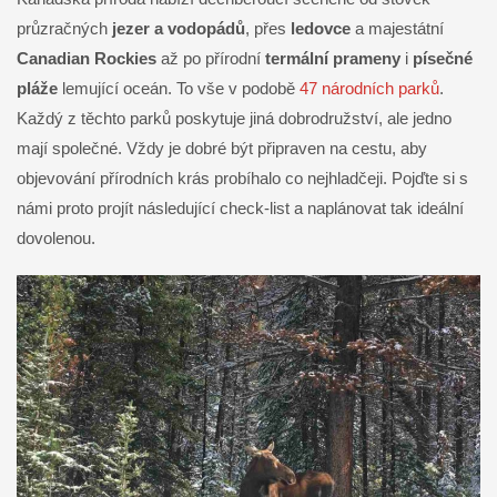
průzračných
jezer a vodopádů
, přes
ledovce
a majestátní
Canadian Rockies
až po přírodní
termální prameny
i
písečné
pláže
lemující oceán. To vše v podobě
47 národních parků
.
Každý z těchto parků poskytuje jiná dobrodružství, ale jedno
mají společné. Vždy je dobré být připraven na cestu, aby
objevování přírodních krás probíhalo co nejhladčeji. Pojďte si s
námi proto projít následující check-list a naplánovat tak ideální
dovolenou.