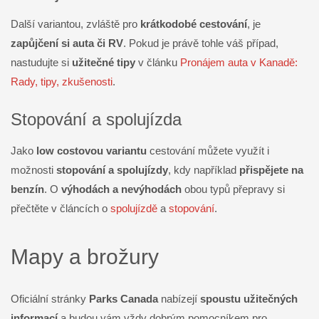
Další variantou, zvláště pro
krátkodobé cestování
, je
zapůjčení si auta či RV
. Pokud je právě tohle váš případ,
nastudujte si
užitečné tipy
v článku
Pronájem auta v Kanadě:
Rady, tipy, zkušenosti
.
Stopování a spolujízda
Jako
low costovou variantu
cestování můžete využít i
možnosti
stopování a spolujízdy
, kdy například
přispějete na
benzín
. O
výhodách a nevýhodách
obou typů přepravy si
přečtěte v článcích o
spolujízdě
a
stopování
.
Mapy a brožury
Oficiální stránky
Parks Canada
nabízejí
spoustu užitečných
informací
a budou vám vždy dobrým pomocníkem pro