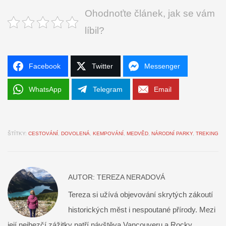
Ohodnoťte článek, jak se vám
líbil?
Facebook
Twitter
Messenger
WhatsApp
Telegram
Email
ŠTÍTKY:
CESTOVÁNÍ
,
DOVOLENÁ
,
KEMPOVÁNÍ
,
MEDVĚD
,
NÁRODNÍ PARKY
,
TREKING
AUTOR:
TEREZA NERADOVÁ
Tereza si užívá objevování skrytých zákoutí
historických měst i nespoutané přírody. Mezi
její nejhezčí zážitky patří návštěva Vancouveru a Rocky