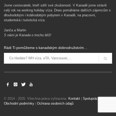
Jsme cestovatelé, kteří sdílí své zkušenosti. V Kanadě jsme strávili
celý rok na working holiday víza. Dnes pomáháme dalších zájemcům s
dlouhodobým i krátkodobým pobytem v Kanadě, na pracovní,
studentská i turistická víza.
Janča a Martin
S námi je Kanada o trochu blíž!
Rádi Ti pomůžeme s kanadským dobrodružstvím…
© 2014 - 2025. Všechna práva vyhrazena.
Kontakt
|
Spolupráce
|
Obchodní podmínky
|
Ochrana osobních údajů