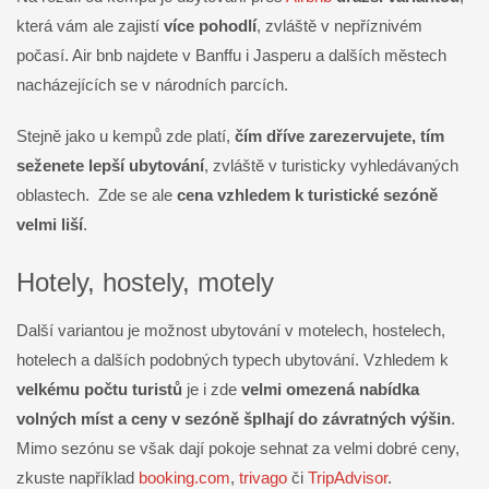
která vám ale zajistí
více pohodlí
, zvláště v nepříznivém
počasí. Air bnb najdete v Banffu i Jasperu a dalších městech
nacházejících se v národních parcích.
Stejně jako u kempů zde platí,
čím dříve zarezervujete, tím
seženete lepší ubytování
, zvláště v turisticky vyhledávaných
oblastech. Zde se ale
cena vzhledem k turistické sezóně
velmi liší
.
Hotely, hostely, motely
Další variantou je možnost ubytování v motelech, hostelech,
hotelech a dalších podobných typech ubytování. Vzhledem k
velkému počtu turistů
je i zde
velmi omezená nabídka
volných míst a ceny v sezóně šplhají do závratných výšin
.
Mimo sezónu se však dají pokoje sehnat za velmi dobré ceny,
zkuste například
booking.com
,
trivago
či
TripAdvisor
.