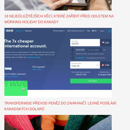
18 NEJDŮLEŽITĚJŠÍCH VĚCÍ, KTERÉ ZAŘÍDIT PŘED ODLETEM NA
WORKING HOLIDAY DO KANADY
TRANSFERWISE PŘEVOD PENĚZ DO ZAHRANIČÍ. LEVNÉ POSÍLÁNÍ
KANADSKÝCH DOLARŮ