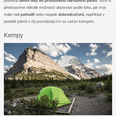
podnikat
denní hiky do příslušného národního parku
. Níže si
představíme několik možností ubytování podle toho, jak moc
máte rádi
pohodlí
nebo naopak
dobrodružství,
například v
podobě jelenů v říji procházejících se vaším kempem.
Kempy