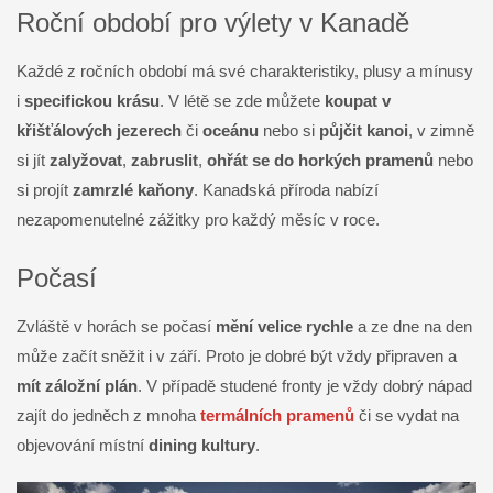
Roční období pro výlety v Kanadě
Každé z ročních období má své charakteristiky, plusy a mínusy
i
specifickou krásu
. V létě se zde můžete
koupat v
křišťálových jezerech
či
oceánu
nebo si
půjčit kanoi
, v zimně
si jít
zalyžovat
,
zabruslit
,
ohřát se do horkých pramenů
nebo
si projít
zamrzlé kaňony
. Kanadská příroda nabízí
nezapomenutelné zážitky pro každý měsíc v roce.
Počasí
Zvláště v horách se počasí
mění velice rychle
a ze dne na den
může začít sněžit i v září. Proto je dobré být vždy připraven a
mít záložní plán
. V případě studené fronty je vždy dobrý nápad
zajít do jedněch z mnoha
termálních pramenů
či se vydat na
objevování místní
dining kultury
.