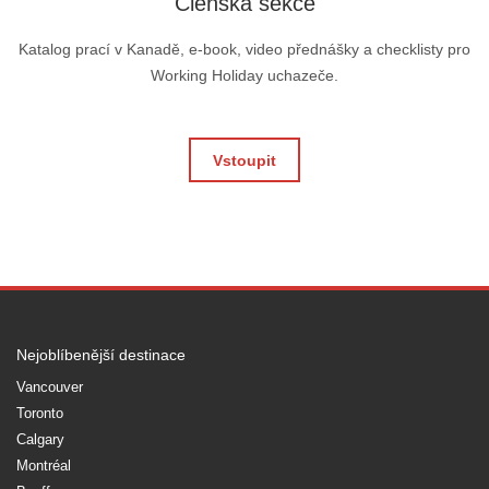
Členská sekce
Katalog prací v Kanadě, e-book, video přednášky a checklisty pro
Working Holiday uchazeče.
Vstoupit
Nejoblíbenější destinace
Vancouver
Toronto
Calgary
Montréal