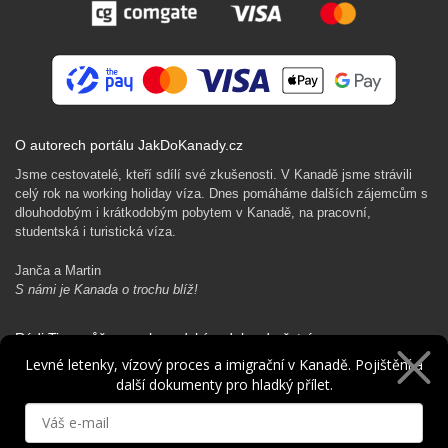
O autorech portálu JakDoKanady.cz
Jsme cestovatelé, kteří sdílí své zkušenosti. V Kanadě jsme strávili
celý rok na working holiday víza. Dnes pomáháme dalších zájemcům s
dlouhodobým i krátkodobým pobytem v Kanadě, na pracovní,
studentská i turistická víza.
Janča a Martin
S námi je Kanada o trochu blíž!
Rádi Ti pomůžeme s kanadským dobrodružstvím…
Levné letenky, vízový proces a imigrační v Kanadě. Pojištění a
další dokumenty pro hladký přílet.