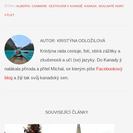
ŠTÍTKY:
ALBERTA
,
CANMORE
,
CESTOVÁNÍ V KANADĚ
,
KANADA
,
SKALNATÉ HORY
,
VÝLET
AUTOR:
KRISTÝNA ODLOŽILOVÁ
Kristýna ráda cestuje, fotí, sbírá zážitky a
zkušenosti a učí (se) jazyky. Do Kanady ji
nalákala příroda a přítel Michal, se kterým píše
Facebookový
blog
a žijí tak svůj kanadský sen.
SOUVISEJÍCÍ ČLÁNKY