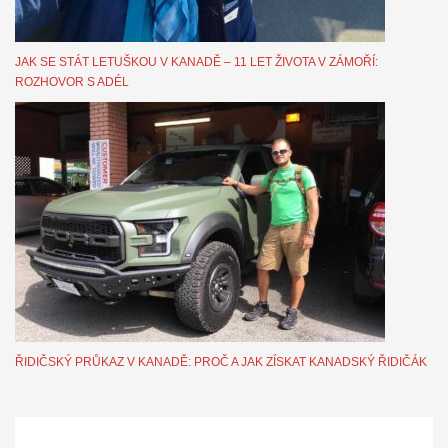
JAK SE STÁT LETUŠKOU V KANADĚ – 11 LET ŽIVOTA V ZÁMOŘÍ:
ROZHOVOR S ADÉL
ŘIDIČSKÝ PRŮKAZ V KANADĚ: PROČ A JAK ZÍSKAT KANADSKÝ ŘIDIČÁK