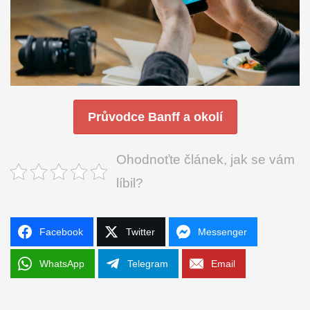
Průvodce Banff a okolí
Ohodnoťte článek, jak se vám
líbil?
Facebook
Twitter
Messenger
WhatsApp
Telegram
Email