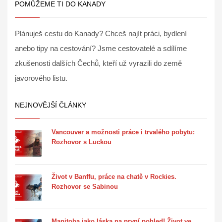
POMŮŽEME TI DO KANADY
Plánuješ cestu do Kanady? Chceš najít práci, bydlení
anebo tipy na cestování? Jsme cestovatelé a sdílíme
zkušenosti dalších Čechů, kteří už vyrazili do země
javorového listu.
NEJNOVĚJŠÍ ČLÁNKY
Vancouver a možnosti práce i trvalého pobytu:
Rozhovor s Luckou
Život v Banffu, práce na chatě v Rockies.
Rozhovor se Sabinou
Manitoba jako láska na první pohled! Život ve