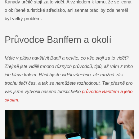
Kanady určitě stojí za to vidět. A vzhledem k tomu, že se jedná
o oblíbené turistické středisko, ani sehnat práci by zde neměl
být velký problém.
Průvodce Banffem a okolí
Máte v plánu navštívit Banff a nevíte, co vše stojí za to vidět?
Zřejmě jste viděli mnoho různých průvodců, tipů, až vám z toho
jde hlava kolem. Rádi byste viděli všechno, ale možná vás
trochu tlačí čas, a tak se nemůžete rozhodnout. Tak přesně pro
vás jsme vytvořili našeho turistického
průvodce Banffem a jeho
okolím
.