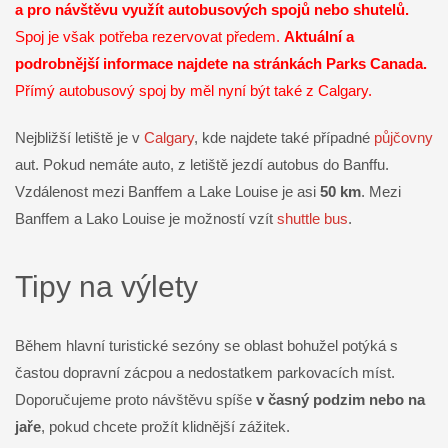
a pro návštěvu využít autobusových spojů nebo shutelů.
Spoj je však potřeba rezervovat předem.
Aktuální a
podrobnější informace najdete na stránkách
Parks Canada
.
Přímý autobusový spoj by měl nyní být také z Calgary.
Nejbližší letiště je v
Calgary
, kde najdete také případné
půjčovny
aut. Pokud nemáte auto, z letiště jezdí autobus do Banffu.
Vzdálenost mezi Banffem a Lake Louise je asi
50 km
. Mezi
Banffem a Lako Louise je možností vzít
shuttle bus
.
Tipy na výlety
Během hlavní turistické sezóny se oblast bohužel potýká s
častou dopravní zácpou a nedostatkem parkovacích míst.
Doporučujeme proto návštěvu spíše
v časný podzim nebo na
jaře
, pokud chcete prožít klidnější zážitek.