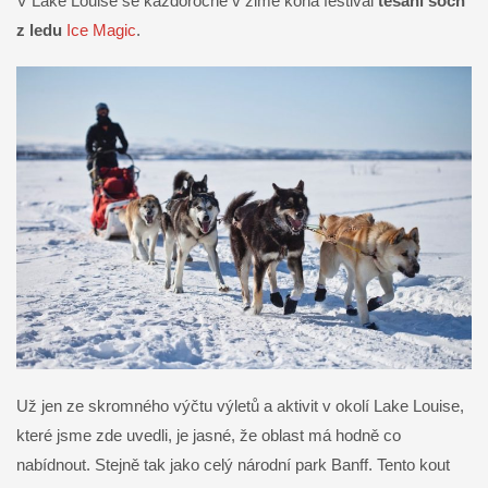
V Lake Louise se každoročně v zimě koná festival
tesání soch
z ledu
Ice Magic
.
Už jen ze skromného výčtu výletů a aktivit v okolí Lake Louise,
které jsme zde uvedli, je jasné, že oblast má hodně co
nabídnout. Stejně tak jako celý národní park Banff. Tento kout