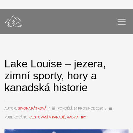
Lake Louise – jezera,
zimní sporty, hory a
kanadská historie
AUTOR:
SIMONA PÁTKOVÁ
/
PONDĚLÍ, 14 PROSINCE 2020
/
PUBLIKOVÁNO:
CESTOVÁNÍ V KANADĚ
,
RADY A TIPY