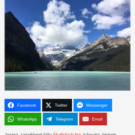
Facebook
Twitter
Messenger
WhatsApp
Telegram
Email
Jezera, zasněžené štíty
Skalistých hor
, lyžování, historie