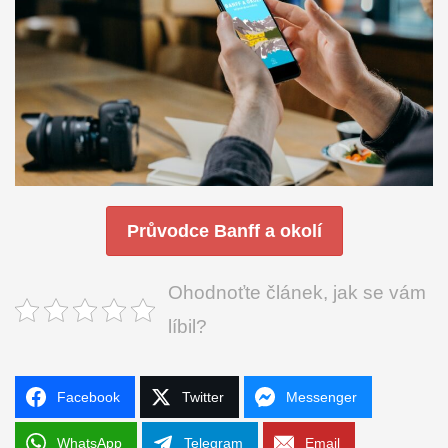
Průvodce Banff a okolí
Ohodnoťte článek, jak se vám
líbil?
Facebook
Twitter
Messenger
WhatsApp
Telegram
Email