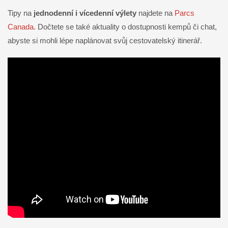
Tipy na
jednodenní i vícedenní výlety
najdete na
Parcs
Canada
. Dočtete se také aktuality o dostupnosti kempů či chat,
abyste si mohli lépe naplánovat svůj cestovatelský itinerář.