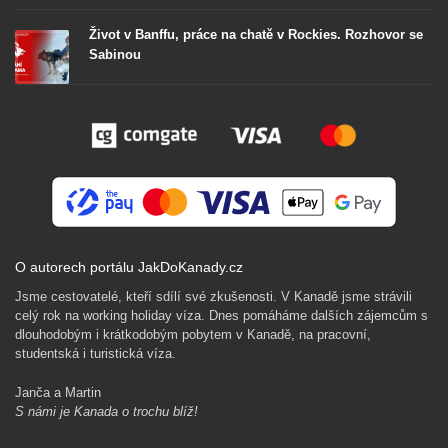
Život v Banffu, práce na chatě v Rockies. Rozhovor se
Sabinou
O autorech portálu JakDoKanady.cz
Jsme cestovatelé, kteří sdílí své zkušenosti. V Kanadě jsme strávili
celý rok na working holiday víza. Dnes pomáháme dalších zájemcům s
dlouhodobým i krátkodobým pobytem v Kanadě, na pracovní,
studentská i turistická víza.
Janča a Martin
S námi je Kanada o trochu blíž!