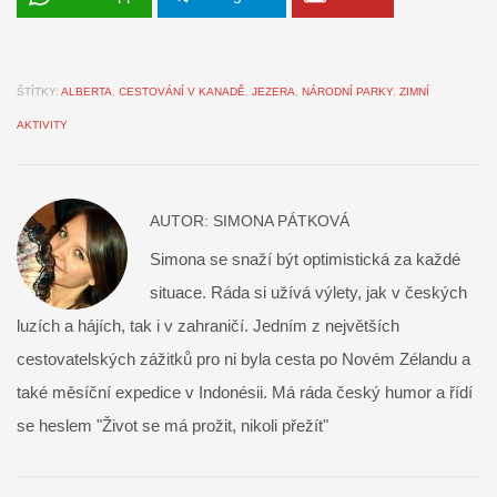
ŠTÍTKY:
ALBERTA
,
CESTOVÁNÍ V KANADĚ
,
JEZERA
,
NÁRODNÍ PARKY
,
ZIMNÍ
AKTIVITY
AUTOR:
SIMONA PÁTKOVÁ
Simona se snaží být optimistická za každé
situace. Ráda si užívá výlety, jak v českých
luzích a hájích, tak i v zahraničí. Jedním z největších
cestovatelských zážitků pro ni byla cesta po Novém Zélandu a
také měsíční expedice v Indonésii. Má ráda český humor a řídí
se heslem "Život se má prožit, nikoli přežít"