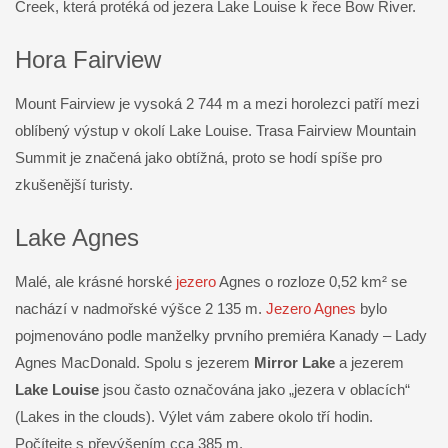
Creek, která protéká od jezera Lake Louise k řece Bow River.
Hora Fairview
Mount Fairview je vysoká 2 744 m a mezi horolezci patří mezi
oblíbený výstup v okolí Lake Louise. Trasa Fairview Mountain
Summit je značená jako obtížná, proto se hodí spíše pro
zkušenější turisty.
Lake Agnes
Malé, ale krásné horské
jezero
Agnes o rozloze 0,52 km² se
nachází v nadmořské výšce 2 135 m.
Jezero Agnes
bylo
pojmenováno podle manželky prvního premiéra Kanady – Lady
Agnes MacDonald. Spolu s jezerem
Mirror Lake
a jezerem
Lake Louise
jsou často označována jako „jezera v oblacích“
(Lakes in the clouds). Výlet vám zabere okolo tří hodin.
Počítejte s převýšením cca 385 m.