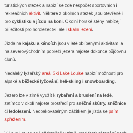
turistických stezek a nabízí se zde nespočet sportovních i
rekreačních
aktivit
. Některé z okolních stezek jsou otevřené i
pro
cyklistiku
a
jízdu na koni
. Okolní horské stěny nabízejí
příležitosti pro horolezectví, ale i
skalní lezení
.
Jízda na
kajaku a
kánoích
jsou v létě oblíbenými aktivitami a
na severovýchodním pobřeží jezera najdete dokonce půjčovnu
člunů.
Nedaleký lyžařský
areál Ski Lake Louise
nabízí možnosti pro
alpské a
běžecké lyžování, heli-skiing i snowboarding.
Jezero lze v zimě využít k
rybaření a bruslení na ledě
,
zatímco v okolí najdete prostředí pro
sněžné skútry, sněžnice
či
ledolezení.
Neopakovatelným zážitkem je jízda se
psím
spřežením
.