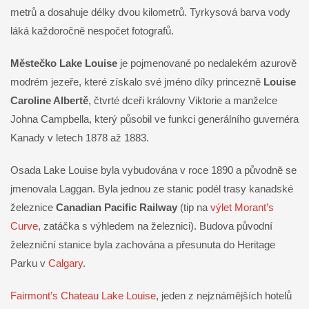
metrů a dosahuje délky dvou kilometrů. Tyrkysová barva vody
láká každoročně nespočet fotografů.
Městečko Lake Louise
je pojmenované po nedalekém azurově
modrém jezeře, které získalo své jméno díky princezně
Louise
Caroline Albertě
, čtvrté dceři královny Viktorie a manželce
Johna Campbella, který působil ve funkci generálního guvernéra
Kanady v letech 1878 až 1883.
Osada Lake Louise byla vybudována v roce 1890 a původně se
jmenovala Laggan. Byla jednou ze stanic podél trasy kanadské
železnice
Canadian Pacific Railway
(tip na
výlet Morant’s
Curve
, zatáčka s výhledem na železnici). Budova původní
železniční stanice byla zachována a přesunuta do Heritage
Parku v
Calgary
.
Fairmont’s Chateau Lake Louise
, jeden z nejznámějších hotelů