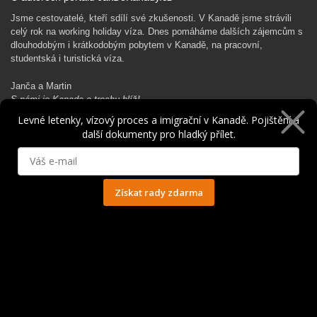
Jsme cestovatelé, kteří sdílí své zkušenosti. V Kanadě jsme strávili
celý rok na working holiday víza. Dnes pomáháme dalších zájemcům s
dlouhodobým i krátkodobým pobytem v Kanadě, na pracovní,
studentská i turistická víza.
Janča a Martin
S námi je Kanada o trochu blíž!
Levné letenky, vízový proces a imigrační v Kanadě. Pojištění a
další dokumenty pro hladký přílet.
Rádi Ti pomůžeme s kanadským dobrodružstvím…
Získat rady zdarma
Ochrana osobních údajů
© 2014 - 2025. Všechna práva vyhrazena.
Kontakt
|
Spolupráce
|
Obchodní podmínky
|
Ochrana osobních údajů