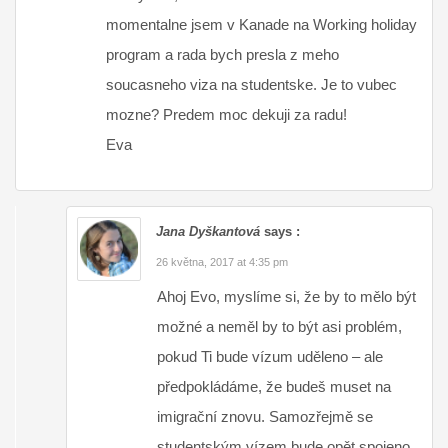
momentalne jsem v Kanade na Working holiday
program a rada bych presla z meho
soucasneho viza na studentske. Je to vubec
mozne? Predem moc dekuji za radu!
Eva
Jana Dyškantová
says :
26 května, 2017 at 4:35 pm
Ahoj Evo, myslíme si, že by to mělo být
možné a neměl by to být asi problém,
pokud Ti bude vízum uděleno – ale
předpokládáme, že budeš muset na
imigrační znovu. Samozřejmě se
studentským vízem bude opět spojeno