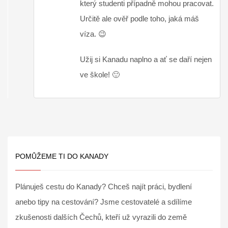
který studenti případně mohou pracovat.
Určitě ale ověř podle toho, jaká máš
víza. 😉
Užij si Kanadu naplno a ať se daří nejen
ve škole! 🙂
POMŮŽEME TI DO KANADY
Plánuješ cestu do Kanady? Chceš najít práci, bydlení
anebo tipy na cestování? Jsme cestovatelé a sdílíme
zkušenosti dalších Čechů, kteří už vyrazili do země