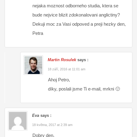
nejaka moznost odborneho studia, ktera se
bude nejvice blizit zdokonalovani anglictiny?
Dekuji moc za Vasi odpoved a preji hezky den,
Petra
Martin Rosulek
says :
18 září, 2016 at 11:01 am
Ahoj Petro,
díky, poslali jsme Ti e-mail, mrkni 🙂
Eva
says :
18 května, 2017 at 2:39 am
Dobry den,