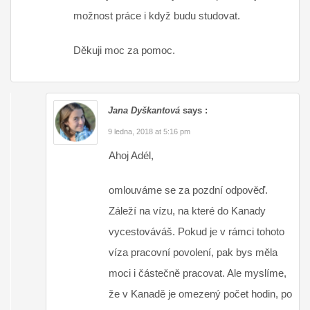
možnost práce i když budu studovat.
Děkuji moc za pomoc.
Jana Dyškantová
says :
9 ledna, 2018 at 5:16 pm
Ahoj Adél,
omlouváme se za pozdní odpověď.
Záleží na vízu, na které do Kanady
vycestováváš. Pokud je v rámci tohoto
víza pracovní povolení, pak bys měla
moci i částečně pracovat. Ale myslíme,
že v Kanadě je omezený počet hodin, po