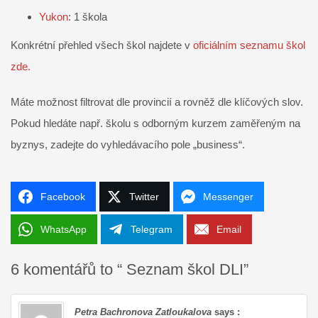
Yukon
: 1 škola
Konkrétní přehled všech škol najdete v
oficiálním seznamu škol
zde.
Máte možnost filtrovat dle provincií a rovněž dle klíčových slov.
Pokud hledáte např. školu s odborným kurzem zaměřeným na
byznys, zadejte do vyhledávacího pole „business“.
Facebook
Twitter
Messenger
WhatsApp
Telegram
Email
6 komentářů to “ Seznam škol DLI”
Petra Bachronova Zatloukalova
says :