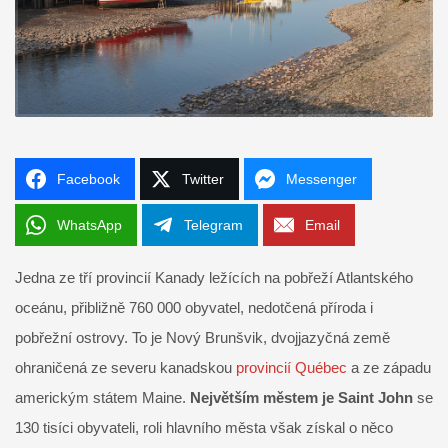
Facebook
Twitter
Messenger
WhatsApp
Telegram
Email
Jedna ze tří provincií Kanady ležících na pobřeží Atlantského
oceánu, přibližně 760 000 obyvatel, nedotčená příroda i
pobřežní ostrovy. To je Nový Brunšvik, dvojjazyčná země
ohraničená ze severu kanadskou
provincií Québec
a ze západu
americkým státem Maine.
Největším městem je Saint John
se
130 tisíci obyvateli, roli hlavního města však získal o něco