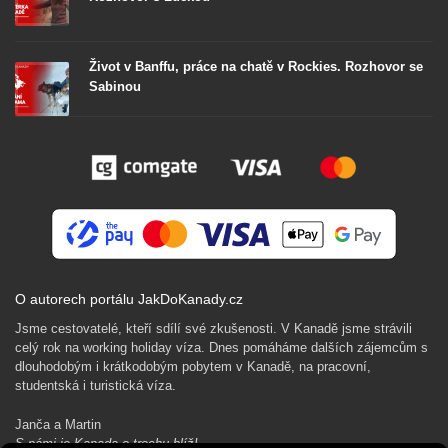
Život v Banffu, práce na chatě v Rockies. Rozhovor se
Sabinou
O autorech portálu JakDoKanady.cz
Jsme cestovatelé, kteří sdílí své zkušenosti. V Kanadě jsme strávili
celý rok na working holiday víza. Dnes pomáháme dalších zájemcům s
dlouhodobým i krátkodobým pobytem v Kanadě, na pracovní,
studentská i turistická víza.
Janča a Martin
S námi je Kanada o trochu blíž!