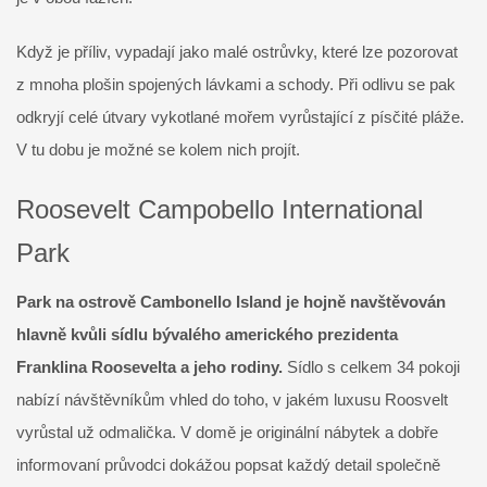
Když je příliv, vypadají jako malé ostrůvky, které lze pozorovat
z mnoha plošin spojených lávkami a schody. Při odlivu se pak
odkryjí celé útvary vykotlané mořem vyrůstající z písčité pláže.
V tu dobu je možné se kolem nich projít.
Roosevelt Campobello International
Park
Park na ostrově Cambonello Island je hojně navštěvován
hlavně kvůli sídlu bývalého amerického prezidenta
Franklina Roosevelta a jeho rodiny.
Sídlo s celkem 34 pokoji
nabízí návštěvníkům vhled do toho, v jakém luxusu Roosvelt
vyrůstal už odmalička. V domě je originální nábytek a dobře
informovaní průvodci dokážou popsat každý detail společně