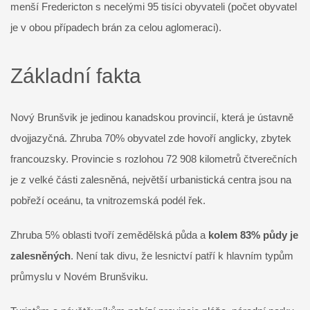
menší Fredericton s necelými 95 tisíci obyvateli (počet obyvatel
je v obou případech brán za celou aglomeraci).
Základní fakta
Nový Brunšvik je jedinou kanadskou provincií, která je ústavně
dvojjazyčná. Zhruba 70% obyvatel zde hovoří anglicky, zbytek
francouzsky. Provincie s rozlohou 72 908 kilometrů čtverečních
je z velké části zalesněná, největší urbanistická centra jsou na
pobřeží oceánu, ta vnitrozemská podél řek.
Zhruba 5% oblasti tvoří zemědělská půda a
kolem 83% půdy je
zalesněných
. Není tak divu, že lesnictví patří k hlavním typům
průmyslu v Novém Brunšviku.