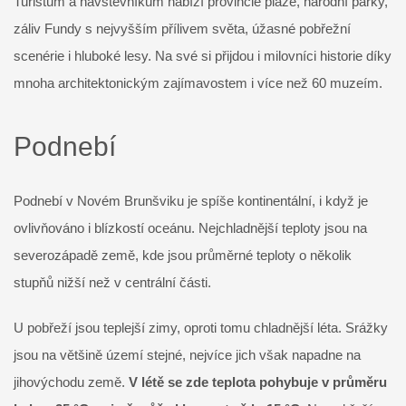
Turistům a návštěvníkům nabízí provincie pláže, národní parky,
záliv Fundy s nejvyšším přílivem světa, úžasné pobřežní
scenérie i hluboké lesy. Na své si přijdou i milovníci historie díky
mnoha architektonickým zajímavostem i více než 60 muzeím.
Podnebí
Podnebí v Novém Brunšviku je spíše kontinentální, i když je
ovlivňováno i blízkostí oceánu. Nejchladnější teploty jsou na
severozápadě země, kde jsou průměrné teploty o několik
stupňů nižší než v centrální části.
U pobřeží jsou teplejší zimy, oproti tomu chladnější léta. Srážky
jsou na většině území stejné, nejvíce jich však napadne na
jihovýchodu země.
V létě se zde teplota pohybuje v průměru