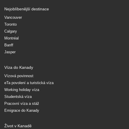
Nejoblíbenější destinace
Vancouver
Toronto
Calgary
Montréal
Banff
Jasper
Víza do Kanady
Vízová povinnost
eTa povolení a turistická víza
Working holiday víza
Studentská víza
Pracovní víza a stáž
Emigrace do Kanady
Život v Kanadě