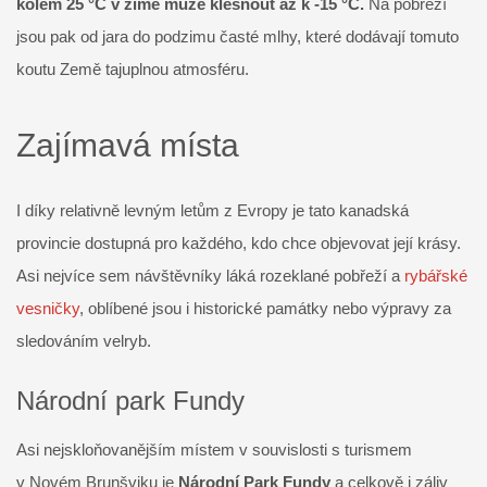
kolem 25 °C v zimě může klesnout až k -15 °C.
Na pobřeží
jsou pak od jara do podzimu časté mlhy, které dodávají tomuto
koutu Země tajuplnou atmosféru.
Zajímavá místa
I díky relativně levným letům z Evropy je tato kanadská
provincie dostupná pro každého, kdo chce objevovat její krásy.
Asi nejvíce sem návštěvníky láká rozeklané pobřeží a
rybářské
vesničky
, oblíbené jsou i historické památky nebo výpravy za
sledováním velryb.
Národní park Fundy
Asi nejskloňovanějším místem v souvislosti s turismem
v Novém Brunšviku je
Národní Park Fundy
a celkově i záliv