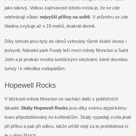
jako takový. Velkou zajímavostí tohoto místa je, že se zde
odehrávají vůbec
nejvyšší přílivy na světě
. V průměru se zde
hladina zvyšuje až o 19 metrů, dvakrát denně.
Díky tomuto jevu byly do útesů vytesány různé skalní útvary i
jeskyně. Národní park Fundy leží mezi městy Moncton a Saint
John a je protkán mnoha turistickými stezkami, které dovedou
turisty i k několika vodopádům.
Hopewell Rocks
V blízkosti města Moncton se nachází další z pobřežních
lákadel.
Skály Hopewell Rocks
jsou díky svému atypickému
tvaru připodobňovány ke květináčům. Skály vypadají zcela jinak
při přílivu a pak při odlivu, takže určitě stojí za to prohlédnout si
je v obou fázích.