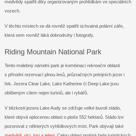
medvědy spatřit díky organizovaným prohlídkám ve speciálních
vozech.
V těchto místech se dá rovněž spatřit úchvatná polární záře,
která sem rovněž láká dobrodruhy i fotografy.
Riding Mountain National Park
Tento malebný národní park je kombinací rekreační oblasti
s přírodní rezervací plnou lesů, průzračných prérijních jezer i
řek. Jezera Clear Lake, Lake Katherine či Deep Lake jsou
oblíbeným cílem nejen turistů, ale i rybářů.
V blízkosti jezera Lake Audy se zdržuje velké buvolí stádo,
které obývá oplocenou oblast o ploše 552 hektarů. Stádo lze
pozorovat z některých vyhlídkových míst. Park obývají také
medvědi, vlci, losi a jeleni
. Celou oblast protíná řada turistických