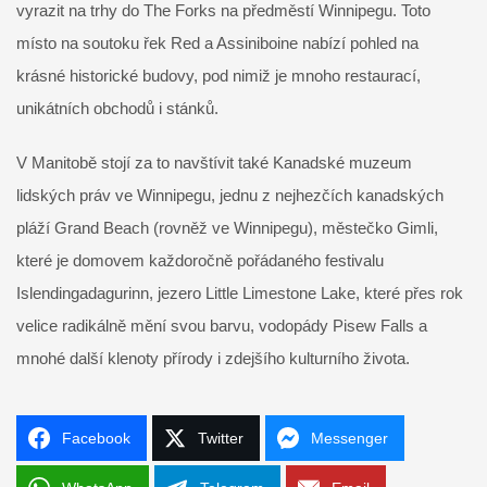
vyrazit na trhy do The Forks na předměstí Winnipegu. Toto
místo na soutoku řek Red a Assiniboine nabízí pohled na
krásné historické budovy, pod nimiž je mnoho restaurací,
unikátních obchodů i stánků.
V Manitobě stojí za to navštívit také Kanadské muzeum
lidských práv ve Winnipegu, jednu z nejhezčích kanadských
pláží Grand Beach (rovněž ve Winnipegu), městečko Gimli,
které je domovem každoročně pořádaného festivalu
Islendingadagurinn, jezero Little Limestone Lake, které přes rok
velice radikálně mění svou barvu, vodopády Pisew Falls a
mnohé další klenoty přírody i zdejšího kulturního života.
Facebook
Twitter
Messenger