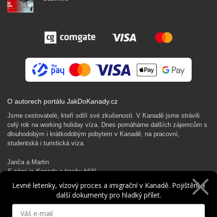
O autorech portálu JakDoKanady.cz
Jsme cestovatelé, kteří sdílí své zkušenosti. V Kanadě jsme strávili
celý rok na working holiday víza. Dnes pomáháme dalších zájemcům s
dlouhodobým i krátkodobým pobytem v Kanadě, na pracovní,
studentská i turistická víza.
Janča a Martin
S námi je Kanada o trochu blíž!
Levné letenky, vízový proces a imigrační v Kanadě. Pojištění a
další dokumenty pro hladký přílet.
Rádi Ti pomůžeme s kanadským dobrodružstvím…