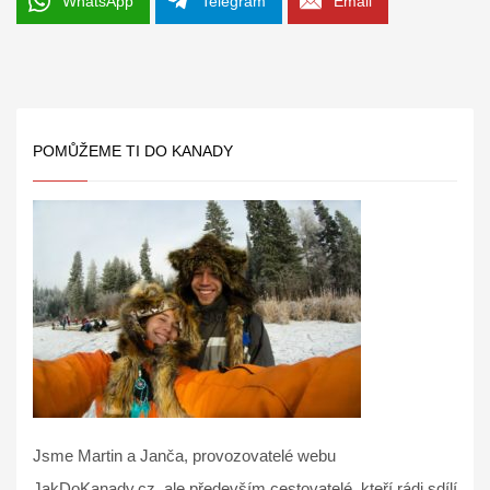
WhatsApp
Telegram
Email
POMŮŽEME TI DO KANADY
Jsme Martin a Janča, provozovatelé webu
JakDoKanady.cz, ale především cestovatelé, kteří rádi sdílí