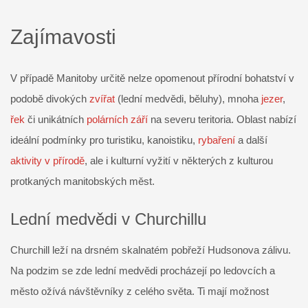
Zajímavosti
V případě Manitoby určitě nelze opomenout přírodní bohatství v
podobě divokých
zvířat
(lední medvědi, běluhy), mnoha
jezer
,
řek
či unikátních
polárních září
na severu teritoria. Oblast nabízí
ideální podmínky pro turistiku, kanoistiku,
rybaření
a další
aktivity v přírodě
, ale i kulturní vyžití v některých z kulturou
protkaných manitobských měst.
Lední medvědi v Churchillu
Churchill leží na drsném skalnatém pobřeží Hudsonova zálivu.
Na podzim se zde lední medvědi procházejí po ledovcích a
město ožívá návštěvníky z celého světa. Ti mají možnost