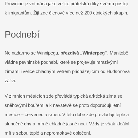
Provincie je vnímána jako velice přátelská díky svému postoji
k imigrantům. Žijí zde členové více než 200 etnických skupin.
Podnebí
Ne nadarmo se Winnipegu,
přezdívá „Winterpeg“
. Manitobě
vládne pevninské podnebí, které se projevuje mrazivými
zimami i velice chladným větrem přicházejícím od Hudsonova
zálivu.
V zimních měsících zde převládá typická arktická zima se
sněhovými bouřemi a k návštěvě se proto doporučují letní
měsíce – červenec a srpen. V této době zde převládají teplé a
slunečné dny a mírně chladné jasné noci. Vždy je však ideální
mít s sebou teplé a nepromokavé oblečení.