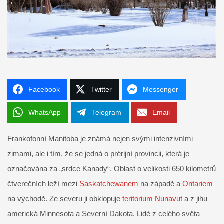
Facebook
Twitter
Messenger
WhatsApp
Telegram
Email
Frankofonní Manitoba je známá nejen svými intenzivními
zimami, ale i tím, že se jedná o prérijní provincii, která je
označována za „srdce Kanady“. Oblast o velikosti 650 kilometrů
čtverečních leží mezi
Saskatchewanem
na západě a
Ontariem
na východě. Ze severu ji obklopuje
teritorium Nunavut
a z jihu
americká Minnesota a Severní Dakota. Lidé z celého světa