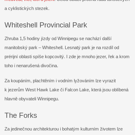
a cyklistických stezek.
Whiteshell Provincial Park
Zhruba 1,5 hodiny jízdy od Winnipegu se nachází další
manitobský park – Whiteshell. Lesnatý park je na rozdíl od
prérijní oblasti spíše kopcovitý. I zde je mnoho jezer, řek a krom
toho i nenarušená divočina.
Za koupáním, plachtěním i vodním lyžováním lze vyrazit
k jezerům West Hawk Lake či Falcon Lake, která jsou oblíbená
hlavně obyvateli Winnipegu.
The Forks
Za jedinečnou architekturou i bohatým kulturním životem lze