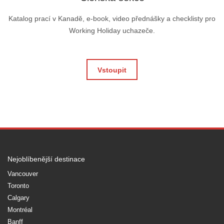
Katalog prací v Kanadě, e-book, video přednášky a checklisty pro
Working Holiday uchazeče.
Vstoupit
Nejoblíbenější destinace
Vancouver
Toronto
Calgary
Montréal
Banff