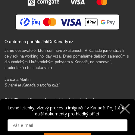
O autorech portálu JakDoKanady.cz
Jsme cestovatelé, kteří sdílí své zkušenosti. V Kanadě jsme strávili
celý rok na working holiday víza. Dnes pomáháme dalších zájemcům s
dlouhodobým i krátkodobým pobytem v Kanadě, na pracovní,
studentská i turistická víza.
Janča a Martin
S námi je Kanada o trochu blíž!
Rádi Ti pomůžeme s kanadským dobrodružstvím…
Levné letenky, vízový proces a imigrační v Kanadě. Pojištění a
další dokumenty pro hladký přílet.