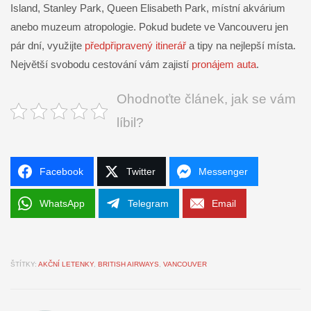
Island, Stanley Park, Queen Elisabeth Park, místní akvárium
anebo muzeum atropologie. Pokud budete ve Vancouveru jen
pár dní, využijte
předpřipravený itinerář
a tipy na nejlepší místa.
Největší svobodu cestování vám zajistí
pronájem auta
.
Ohodnoťte článek, jak se vám
líbil?
Facebook
Twitter
Messenger
WhatsApp
Telegram
Email
ŠTÍTKY:
AKČNÍ LETENKY
,
BRITISH AIRWAYS
,
VANCOUVER