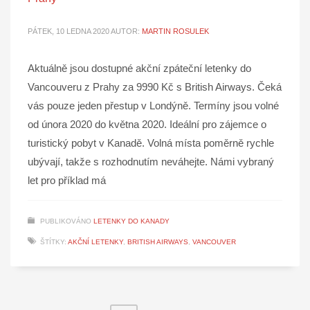
PÁTEK, 10 LEDNA 2020
AUTOR:
MARTIN ROSULEK
Aktuálně jsou dostupné akční zpáteční letenky do
Vancouveru z Prahy za 9990 Kč s British Airways. Čeká
vás pouze jeden přestup v Londýně. Termíny jsou volné
od února 2020 do května 2020. Ideální pro zájemce o
turistický pobyt v Kanadě. Volná místa poměrně rychle
ubývají, takže s rozhodnutím neváhejte. Námi vybraný
let pro příklad má
PUBLIKOVÁNO
LETENKY DO KANADY
ŠTÍTKY:
AKČNÍ LETENKY
,
BRITISH AIRWAYS
,
VANCOUVER