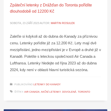
Zpáteční letenky z Drážďan do Toronta pořídíte
dlouhodobě od 12200 Kč
SOBOTA, 23 ZÁŘÍ 2023
AUTOR:
MARTIN ROSULEK
Zaleťte si kdykoli až do dubna do Kanady za příznivou
cenu. Letenky pořídíte již za 12.200 Kč. Lety mají dvě
mezipřistání, jedno mezipřistání je v Evropě a druhé již v
Kanadě. Poletíte s leteckou společností Air Canada a
Lufthansa. Letenky hledejte od října 2023 až do dubna
2024, kdy není v oblasti hlavní turistická sezóna.
PUBLIKOVÁNO
LETENKY DO KANADY
ŠTÍTKY:
AIR CANADA
,
AKČNÍ LETENKY
,
DOVOLENÁ
,
TORONTO