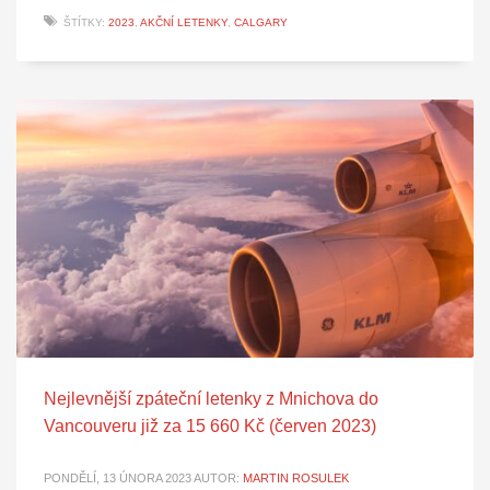
ŠTÍTKY:
2023
,
AKČNÍ LETENKY
,
CALGARY
Nejlevnější zpáteční letenky z Mnichova do
Vancouveru již za 15 660 Kč (červen 2023)
PONDĚLÍ, 13 ÚNORA 2023
AUTOR:
MARTIN ROSULEK