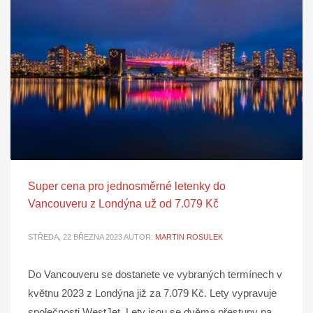
Super cena pro jednosměrné letenky do
Vancouveru z Londýna už od 7.079 Kč
STŘEDA, 22 BŘEZNA 2023
AUTOR:
MARTIN ROSULEK
Do Vancouveru se dostanete ve vybraných termínech v
květnu 2023 z Londýna již za 7.079 Kč. Lety vypravuje
společnosti WestJet. Lety jsou se dvěma přestupy na