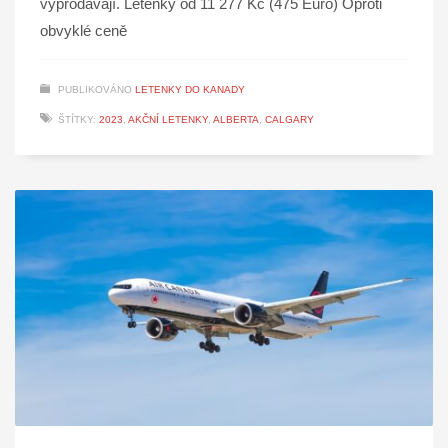
vyprodávají. Letenky od 11 277 Kč (475 Euro) Oproti
obvyklé ceně
PUBLIKOVÁNO
LETENKY DO KANADY
ŠTÍTKY:
2023
,
AKČNÍ LETENKY
,
ALBERTA
,
CALGARY