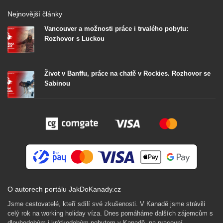
Nejnovější články
Vancouver a možnosti práce i trvalého pobytu:
Rozhovor s Luckou
Život v Banffu, práce na chatě v Rockies. Rozhovor se
Sabinou
O autorech portálu JakDoKanady.cz
Jsme cestovatelé, kteří sdílí své zkušenosti. V Kanadě jsme strávili
celý rok na working holiday víza. Dnes pomáháme dalších zájemcům s
dlouhodobým i krátkodobým pobytem v Kanadě, na pracovní,