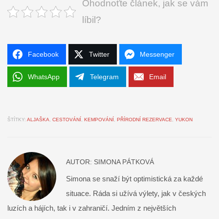
Ohodnoťte článek, jak se vám
líbil?
Facebook
Twitter
Messenger
WhatsApp
Telegram
Email
ŠTÍTKY:
ALJAŠKA
,
CESTOVÁNÍ
,
KEMPOVÁNÍ
,
PŘÍRODNÍ REZERVACE
,
YUKON
AUTOR:
SIMONA PÁTKOVÁ
Simona se snaží být optimistická za každé
situace. Ráda si užívá výlety, jak v českých
luzích a hájích, tak i v zahraničí. Jedním z největších