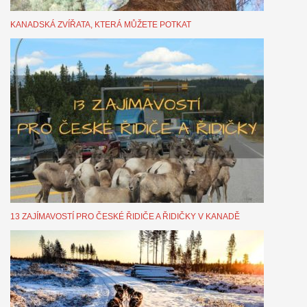
KANADSKÁ ZVÍŘATA, KTERÁ MŮŽETE POTKAT
13 ZAJÍMAVOSTÍ PRO ČESKÉ ŘIDIČE A ŘIDIČKY V KANADĚ