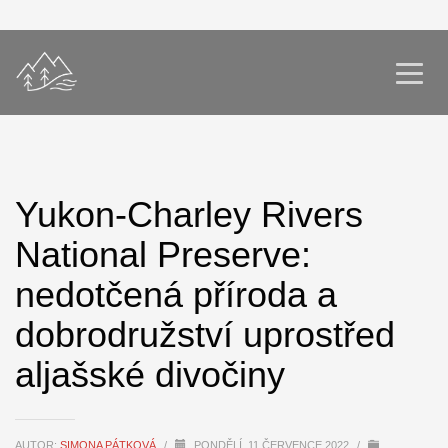
Yukon-Charley Rivers
National Preserve:
nedotčená příroda a
dobrodružství uprostřed
aljašské divočiny
AUTOR:
SIMONA PÁTKOVÁ
/
PONDĚLÍ, 11 ČERVENCE 2022
/