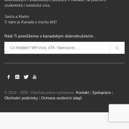
studentská i turistická víza.
Janča a Martin
S námi je Kanada o trochu blíž!
Rádi Ti pomůžeme s kanadským dobrodružstvím…
Levné letenky, vízový proces a imigrační v Kanadě. Pojištění a
další dokumenty pro hladký přílet.
Získat rady zdarma
Ochrana osobních údajů
© 2014 - 2025. Všechna práva vyhrazena.
Kontakt
|
Spolupráce
|
Obchodní podmínky
|
Ochrana osobních údajů