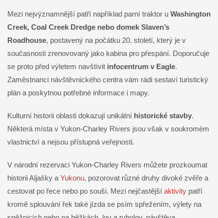
Mezi nejvýznamnější patří například parní traktor u
Washington
Creek, Coal Creek Dredge nebo domek Slaven’s
Roadhouse
, postavený na počátku 20. století, který je v
současnosti zrenovovaný jako kabina pro přespání. Doporučuje
se proto před výletem navštívit
infocentrum v Eagle
.
Zaměstnanci návštěvnického centra vám rádi sestaví turistický
plán a poskytnou potřebné informace i mapy.
Kulturní historii oblasti dokazují unikátní
historické stavby
.
Některá místa v Yukon-Charley Rivers jsou však v soukromém
vlastnictví a nejsou přístupná veřejnosti.
V národní rezervaci Yukon-Charley Rivers můžete prozkoumat
historii Aljašky a
Yukonu
, pozorovat různé druhy divoké zvěře a
cestovat po řece nebo po souši. Mezi nejčastější
aktivity
patří
kromě splouvání řek také jízda se psím spřežením, výlety na
sněžnicích nebo na běžkách, lov a rybolov, návštěva