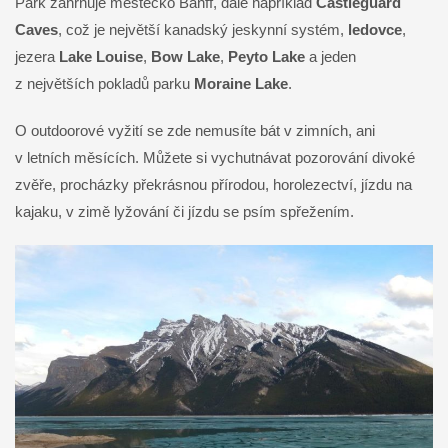
Park zahrnuje městečko Banff, dále například
Castleguard
Caves
, což je největší kanadský jeskynní systém,
ledovce
,
jezera
Lake Louise
,
Bow Lake
,
Peyto Lake
a jeden
z největších pokladů parku
Moraine Lake
.
O outdoorové vyžití se zde nemusíte bát v zimních, ani
v letních měsících. Můžete si vychutnávat pozorování divoké
zvěře, procházky překrásnou přírodou, horolezectví, jízdu na
kajaku, v zimě lyžování či jízdu se psím spřežením.