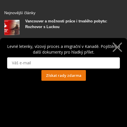
Nejnovější články
Vancouver a možnosti práce i trvalého pobytu:
Rozhovor s Luckou
Levné letenky, vízový proces a imigrační v Kanadě. Pojištění a
Život v Banffu, práce na chatě v Rockies. Rozhovor se
další dokumenty pro hladký přílet.
Sabinou
Získat rady zdarma
Ochrana osobních údajů
O autorech portálu JakDoKanady.cz
Jsme cestovatelé, kteří sdílí své zkušenosti. V Kanadě jsme strávili
celý rok na working holiday víza. Dnes pomáháme dalších zájemcům s