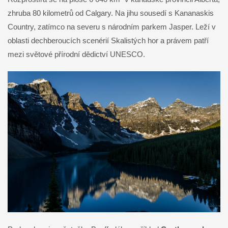
zhruba 80 kilometrů od Calgary. Na jihu sousedí s Kananaskis
Country, zatímco na severu s národním parkem Jasper. Leží v
oblasti dechberoucích scenérií Skalistých hor a právem patří
mezi světové přírodní dědictví UNESCO.