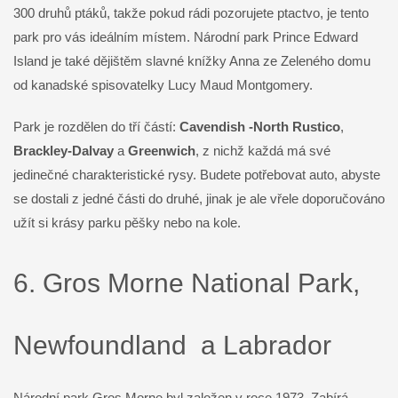
300 druhů ptáků, takže pokud rádi pozorujete ptactvo, je tento
park pro vás ideálním místem. Národní park Prince Edward
Island je také dějištěm slavné knížky Anna ze Zeleného domu
od kanadské spisovatelky Lucy Maud Montgomery.
Park je rozdělen do tří částí:
Cavendish -North Rustico
,
Brackley-Dalvay
a
Greenwich
, z nichž každá má své
jedinečné charakteristické rysy. Budete potřebovat auto, abyste
se dostali z jedné části do druhé, jinak je ale vřele doporučováno
užít si krásy parku pěšky nebo na kole.
6. Gros Morne National Park,
Newfoundland a Labrador
Národní park Gros Morne byl založen v roce 1973. Zabírá