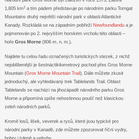
2
1,805 km
a tím pádem představuje po národním parku Torngat
Mountains druhý největší národní park v oblasti Atlantické
Kanady. Rozkládá se na západním pobřeží
Newfoundlandu
a je
pojmenován po 2. nejvyšším horském vrcholu této oblasti –
hoře
Gros Morne
(806 m. n. m.).
Najdete tu celou řadu označených turistických stezek, z nichž
nejoblíbenější je šestnáctikilometrový pochod přes Gros Morne
Mountain (
Gros Morne Mountain Trail
). Dále můžete zkusit
jednoduchý, ale vyhledávaný trek Tablelands Trail. Oblast
Tablelands se nachází na jihozápadě národního parku Gros
Morne a připomíná spíše nehostinnou poušť než klasickou
zeleň národních parků.
Kromě losů, lišek, veverek a rysů, které jsou typické pro
národní parky v Kanadě, zde můžete zpozorovat říční vydry,
bobry i tuleně a velryby.