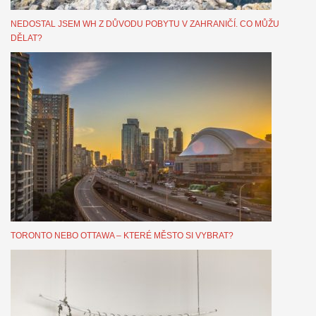
NEDOSTAL JSEM WH Z DŮVODU POBYTU V ZAHRANIČÍ. CO MŮŽU
DĚLAT?
TORONTO NEBO OTTAWA – KTERÉ MĚSTO SI VYBRAT?