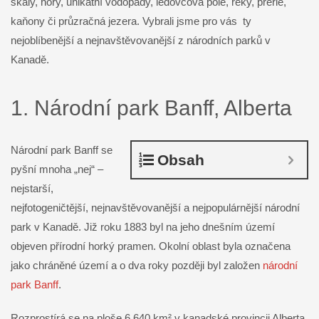
skály, hory, unikátní vodopády, ledovcová pole, řeky, prérie,
kaňony či průzračná jezera. Vybrali jsme pro vás ty
nejoblíbenější a nejnavštěvovanější z národních parků v
Kanadě.
1. Národní park Banff, Alberta
Národní park Banff se
Obsah
pyšní mnoha „nej“ –
nejstarší,
nejfotogeničtější, nejnavštěvovanější a nejpopulárnější národní
park v Kanadě. Již roku 1883 byl na jeho dnešním území
objeven přírodní horký pramen. Okolní oblast byla označena
jako chráněné území a o dva roky později byl založen
národní
park Banff
.
Rozprostírá se na ploše 6 640 km² v kanadské provincii Alberta,