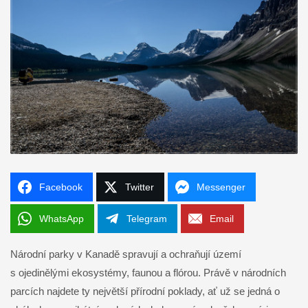
Facebook
Twitter
Messenger
WhatsApp
Telegram
Email
Národní parky v Kanadě spravují a ochraňují území
s ojedinělými ekosystémy, faunou a flórou. Právě v národních
parcích najdete ty největší přírodní poklady, ať už se jedná o