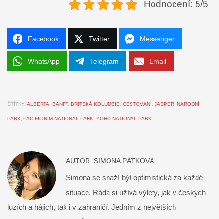
Hodnocení: 5/5
Facebook
Twitter
Messenger
WhatsApp
Telegram
Email
ŠTÍTKY:
ALBERTA
,
BANFF
,
BRITSKÁ KOLUMBIE
,
CESTOVÁNÍ
,
JASPER
,
NÁRODNÍ
PARK
,
PACIFIC RIM NATIONAL PARK
,
YOHO NATIONAL PARK
AUTOR:
SIMONA PÁTKOVÁ
Simona se snaží být optimistická za každé
situace. Ráda si užívá výlety, jak v českých
luzích a hájích, tak i v zahraničí. Jedním z největších