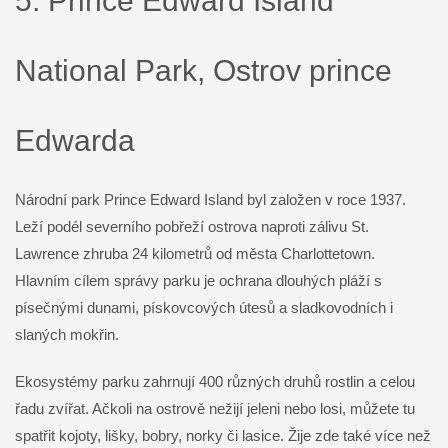
5. Prince Edward Island
National Park, Ostrov prince
Edwarda
Národní park Prince Edward Island byl založen v roce 1937.
Leží podél severního pobřeží ostrova naproti zálivu St.
Lawrence zhruba 24 kilometrů od města Charlottetown.
Hlavním cílem správy parku je ochrana dlouhých pláží s
písečnými dunami, pískovcových útesů a sladkovodních i
slaných mokřin.
Ekosystémy parku zahrnují 400 různých druhů rostlin a celou
řadu zvířat. Ačkoli na ostrově nežijí jeleni nebo losi, můžete tu
spatřit kojoty, lišky, bobry, norky či lasice. Žije zde také více než