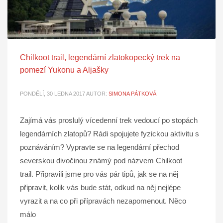
Chilkoot trail, legendární zlatokopecký trek na
pomezí Yukonu a Aljašky
PONDĚLÍ, 30 LEDNA 2017
AUTOR:
SIMONA PÁTKOVÁ
Zajímá vás proslulý vícedenní trek vedoucí po stopách
legendárních zlatopů? Rádi spojujete fyzickou aktivitu s
poznáváním? Vypravte se na legendární přechod
severskou divočinou známý pod názvem Chilkoot
trail. Připravili jsme pro vás pár tipů, jak se na něj
připravit, kolik vás bude stát, odkud na něj nejlépe
vyrazit a na co při přípravách nezapomenout. Něco
málo