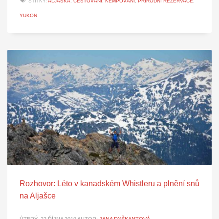
ŠTÍTKY:
ALJAŠKA
,
CESTOVÁNÍ
,
KEMPOVÁNÍ
,
PŘÍRODNÍ REZERVACE
,
YUKON
Rozhovor: Léto v kanadském Whistleru a plnění snů
na Aljašce