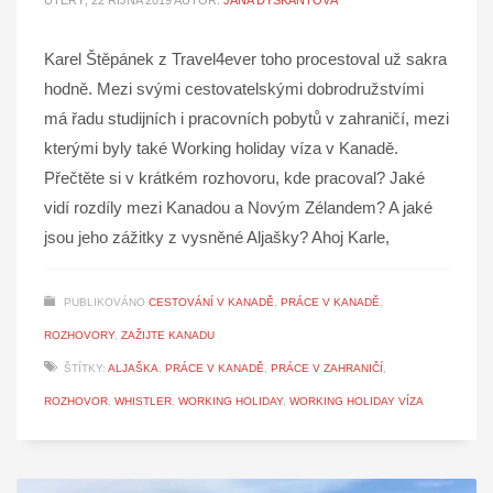
ÚTERÝ, 22 ŘÍJNA 2019
AUTOR:
JANA DYŠKANTOVÁ
Karel Štěpánek z Travel4ever toho procestoval už sakra
hodně. Mezi svými cestovatelskými dobrodružstvími
má řadu studijních i pracovních pobytů v zahraničí, mezi
kterými byly také Working holiday víza v Kanadě.
Přečtěte si v krátkém rozhovoru, kde pracoval? Jaké
vidí rozdíly mezi Kanadou a Novým Zélandem? A jaké
jsou jeho zážitky z vysněné Aljašky? Ahoj Karle,
PUBLIKOVÁNO
CESTOVÁNÍ V KANADĚ
,
PRÁCE V KANADĚ
,
ROZHOVORY
,
ZAŽIJTE KANADU
ŠTÍTKY:
ALJAŠKA
,
PRÁCE V KANADĚ
,
PRÁCE V ZAHRANIČÍ
,
ROZHOVOR
,
WHISTLER
,
WORKING HOLIDAY
,
WORKING HOLIDAY VÍZA