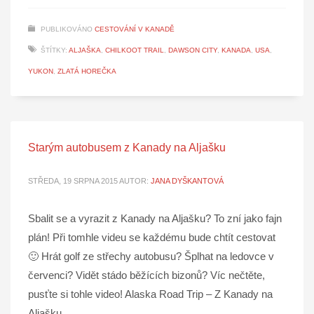
PUBLIKOVÁNO
CESTOVÁNÍ V KANADĚ
ŠTÍTKY:
ALJAŠKA
,
CHILKOOT TRAIL
,
DAWSON CITY
,
KANADA
,
USA
,
YUKON
,
ZLATÁ HOREČKA
Starým autobusem z Kanady na Aljašku
STŘEDA, 19 SRPNA 2015
AUTOR:
JANA DYŠKANTOVÁ
Sbalit se a vyrazit z Kanady na Aljašku? To zní jako fajn
plán! Při tomhle videu se každému bude chtít cestovat
🙂 Hrát golf ze střechy autobusu? Šplhat na ledovce v
červenci? Vidět stádo běžících bizonů? Víc nečtěte,
pusťte si tohle video! Alaska Road Trip – Z Kanady na
Aljašku