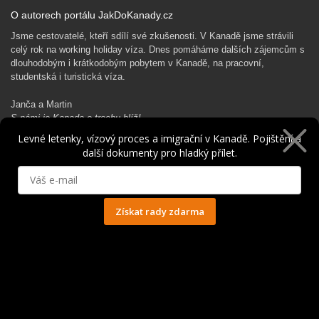
O autorech portálu JakDoKanady.cz
Jsme cestovatelé, kteří sdílí své zkušenosti. V Kanadě jsme strávili
celý rok na working holiday víza. Dnes pomáháme dalších zájemcům s
dlouhodobým i krátkodobým pobytem v Kanadě, na pracovní,
studentská i turistická víza.
Janča a Martin
S námi je Kanada o trochu blíž!
Levné letenky, vízový proces a imigrační v Kanadě. Pojištění a
další dokumenty pro hladký přílet.
Rádi Ti pomůžeme s kanadským dobrodružstvím…
Získat rady zdarma
Ochrana osobních údajů
© 2014 - 2025. Všechna práva vyhrazena.
Kontakt
|
Spolupráce
|
Obchodní podmínky
|
Ochrana osobních údajů