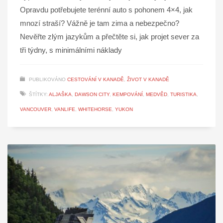
Opravdu potřebujete terénní auto s pohonem 4×4, jak
mnozí straší? Vážně je tam zima a nebezpečno?
Nevěřte zlým jazykům a přečtěte si, jak projet sever za
tři týdny, s minimálními náklady
PUBLIKOVÁNO
CESTOVÁNÍ V KANADĚ
,
ŽIVOT V KANADĚ
ŠTÍTKY:
ALJAŠKA
,
DAWSON CITY
,
KEMPOVÁNÍ
,
MEDVĚD
,
TURISTIKA
,
VANCOUVER
,
VANLIFE
,
WHITEHORSE
,
YUKON