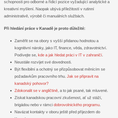
schopnosti pro odborné a řídicí pozice vyžadující analytické a
kreativní myšlení. Naopak ubývá příležitostí v rutinní
administrativě, výrobě či manuálních službách.
Při hledání práce v Kanadě je proto důležité:
Zaměřit se na obory s vyšší přidanou hodnotou a
kognitivní nároky, jako IT, finance, věda, zdravotnictví.
Podívejte se,
kde a jak hledat práci v IT v zahraničí
.
Neustále rozvíjet své dovednosti.
Být flexibilní a ochotný se přizpůsobovat měnícím se
požadavkům pracovního trhu.
Jak se připravit na
kanadský pohovor?
Zdokonalit se v angličtině
, a to jak psané, tak mluvené.
Získat kanadskou pracovní zkušenost, ať už stáží,
brigádou nebo v rámci
dobrovolnického programu
.
Navázat kontakty v oboru ještě před příjezdem do