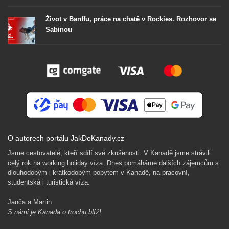
Život v Banffu, práce na chatě v Rockies. Rozhovor se
Sabinou
O autorech portálu JakDoKanady.cz
Jsme cestovatelé, kteří sdílí své zkušenosti. V Kanadě jsme strávili
celý rok na working holiday víza. Dnes pomáháme dalších zájemcům s
dlouhodobým i krátkodobým pobytem v Kanadě, na pracovní,
studentská i turistická víza.
Janča a Martin
S námi je Kanada o trochu blíž!