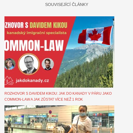
SOUVISEJÍCÍ ČLÁNKY
ROZHOVOR S DAVIDEM KIKOU: JAK DO KANADY V PÁRU JAKO
COMMON-LAW A JAK ZŮSTAT VÍCE NEŽ 1 ROK