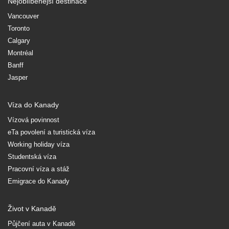
Nejoblíbenější destinace
Vancouver
Toronto
Calgary
Montréal
Banff
Jasper
Víza do Kanady
Vízová povinnost
eTa povolení a turistická víza
Working holiday víza
Studentská víza
Pracovní víza a stáž
Emigrace do Kanady
Život v Kanadě
Půjčení auta v Kanadě