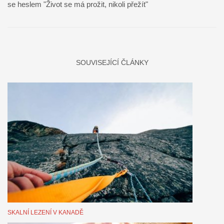
se heslem "Život se má prožit, nikoli přežít"
SOUVISEJÍCÍ ČLÁNKY
SKALNÍ LEZENÍ V KANADĚ