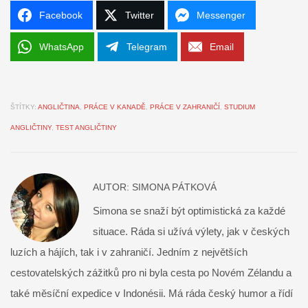
Facebook
Twitter
Messenger
WhatsApp
Telegram
Email
ŠTÍTKY:
ANGLIČTINA
,
PRÁCE V KANADĚ
,
PRÁCE V ZAHRANIČÍ
,
STUDIUM
ANGLIČTINY
,
TEST ANGLIČTINY
AUTOR:
SIMONA PÁTKOVÁ
Simona se snaží být optimistická za každé
situace. Ráda si užívá výlety, jak v českých
luzích a hájích, tak i v zahraničí. Jedním z největších
cestovatelských zážitků pro ni byla cesta po Novém Zélandu a
také měsíční expedice v Indonésii. Má ráda český humor a řídí