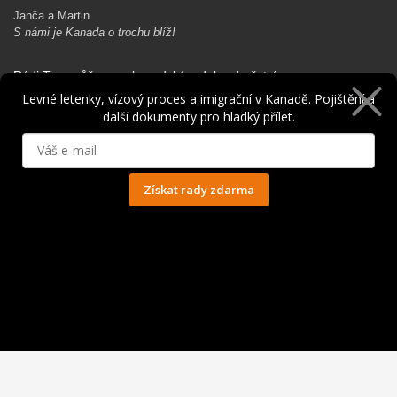
Janča a Martin
S námi je Kanada o trochu blíž!
Rádi Ti pomůžeme s kanadským dobrodružstvím…
Levné letenky, vízový proces a imigrační v Kanadě. Pojištění a
další dokumenty pro hladký přílet.
Získat rady zdarma
Ochrana osobních údajů
© 2014 - 2025. Všechna práva vyhrazena.
Kontakt
|
Spolupráce
|
Obchodní podmínky
|
Ochrana osobních údajů