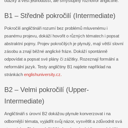
otázky a vést jednodušší, ale smysluplný rozhovor angličtině.
B1 – Středně pokročilí (Intermediate)
Pokročilí angličtináři rozumí bez problémů mluvenému i
psanému projevu, dokáží hovořit o různých tématech i popsat
abstraktní pojmy. Projev pokročilých je plynulý, mají větší slovní
zásobu a znají běžné anglické fráze. Dokáží spontánně
odpovídat a popsat své plány či zážitky. Rozeznají formální a
neformální jazyk. Testy angličtiny B1 najdete například na
stránkách
englishuniversity.cz.
B2 – Velmi pokročilí (Upper-
Intermediate)
Angličtináři s úrovní B2 dokážou plynule konverzovat i na
odbornější témata, vyjádřit svůj názor, vysvětlit a zdůvodnit svá