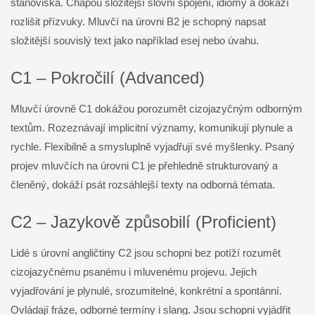
stanoviska. Chápou složitější slovní spojení, idiomy a dokáží
rozlišit přízvuky. Mluvčí na úrovni B2 je schopný napsat
složitější souvislý text jako například esej nebo úvahu.
C1 – Pokročilí (Advanced)
Mluvčí úrovně C1 dokážou porozumět cizojazyčným odborným
textům. Rozeznávají implicitní významy, komunikují plynule a
rychle. Flexibilně a smysluplně vyjadřují své myšlenky. Psaný
projev mluvčích na úrovni C1 je přehledně strukturovaný a
členěný, dokáží psát rozsáhlejší texty na odborná témata.
C2 – Jazykově způsobilí (Proficient)
Lidé s úrovní angličtiny C2 jsou schopni bez potíží rozumět
cizojazyčnému psanému i mluvenému projevu. Jejich
vyjadřování je plynulé, srozumitelné, konkrétní a spontánní.
Ovládají fráze, odborné termíny i slang. Jsou schopni vyjádřit