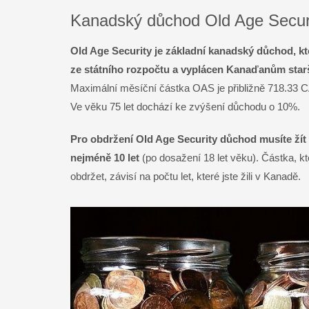
Kanadský důchod Old Age Secur
Old Age Security je základní kanadský důchod, kt
ze státního rozpočtu a vyplácen Kanaďanům starš
Maximální měsíční částka OAS je přibližně 718.33 C
Ve věku 75 let dochází ke zvýšení důchodu o 10%.
Pro obdržení Old Age Security důchod musíte ží
nejméně 10 let
(po dosažení 18 let věku). Částka, k
obdržet, závisí na počtu let, které jste žili v Kanadě.