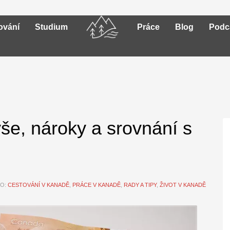
ování
Studium
Práce
Blog
Podc
e, nároky a srovnání s
NO:
CESTOVÁNÍ V KANADĚ
,
PRÁCE V KANADĚ
,
RADY A TIPY
,
ŽIVOT V KANADĚ