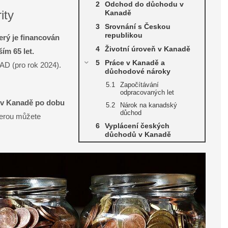
Odchod do důchodu v
ity
Kanadě
Srovnání s Českou
republikou
erý je financován
Životní úroveň v Kanadě
ím 65 let.
Práce v Kanadě a
AD (pro rok 2024).
důchodové nároky
Započítávání
odpracovaných let
t v Kanadě po dobu
Nárok na kanadský
důchod
terou můžete
Vyplácení českých
důchodů v Kanadě