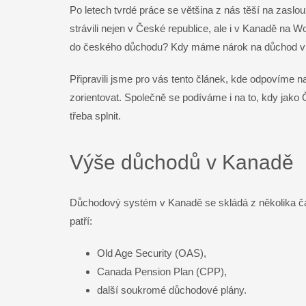
Po letech tvrdé práce se většina z nás těší na zaslo
Facebook
strávili nejen v České republice, ale i v Kanadě na
do českého důchodu? Kdy máme nárok na důchod v 
Twitter
Připravili jsme pro vás tento článek, kde odpovíme n
LinkedIn
zorientovat. Společně se podíváme i na to, kdy jak
třeba splnit.
WhatsApp
Gmail
Výše důchodů v Kanadě
Telegram
Důchodový systém v Kanadě se skládá z několika čá
patří:
Messenger
Old Age Security (OAS),
Email
Canada Pension Plan (CPP),
další soukromé důchodové plány.