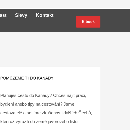
ast
Slevy
Kontakt
E-book
POMŮŽEME TI DO KANADY
Plánuješ cestu do Kanady? Chceš najít práci,
bydlení anebo tipy na cestování? Jsme
cestovatelé a sdílíme zkušenosti dalších Čechů,
kteří už vyrazili do země javorového listu.