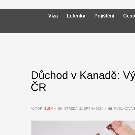
Víza
Letenky
Pojištění
Cest
Důchod v Kanadě: Výš
ČR
AUTOR:
ELEN
/
STŘEDA, 21 SRPNA 2024
/
PUBLIKOVÁ