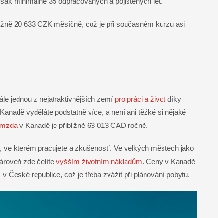
však minimálně 35 odpracovaných a pojištěných let.
ližně 20 633 CZK měsíčně, což je při současném kurzu asi
ále jednou z nejatraktivnějších zemí
pro práci a život
díky
 Kanadě vyděláte podstatně více, a není ani těžké si nějaké
 mzda
v Kanadě je přibližně 63 013 CAD ročně.
í, ve kterém pracujete a zkušeností. Ve velkých městech jako
ároveň zde čelíte
vyšším životním nákladům
. Ceny v Kanadě
 v České republice, což je třeba zvážit při plánování pobytu.