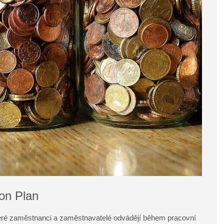
on Plan
teré zaměstnanci a zaměstnavatelé odvádějí během pracovní