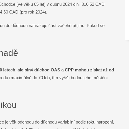
chodce (ve věku 65 let) v dubnu 2024 činil 816,52 CAD
4.60 CAD (pro rok 2024).
odu do důchodu nahrazuje část vašeho příjmu. Pokud se
anadě
0 letech, ale plný důchod OAS a CPP mohou získat až od
du (maximálně do 70 let), tím vyšší budou jeho měsíční
likou
ce je věk odchodu do důchodu variabilní podle roku narození,