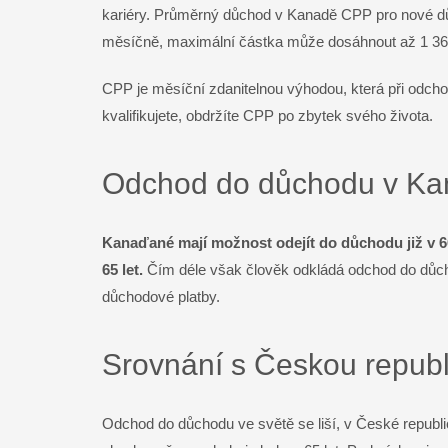
kariéry. Průměrný důchod v Kanadě CPP pro nové dů
měsíčně, maximální částka může dosáhnout až 1 36
CPP je měsíční zdanitelnou výhodou, která při odch
kvalifikujete, obdržíte CPP po zbytek svého života.
Odchod do důchodu v K
Kanaďané mají možnost odejít do důchodu již v 6
65 let.
Čím déle však člověk odkládá odchod do důcho
důchodové platby.
Srovnání s Českou repub
Odchod do důchodu ve světě se liší, v České republi