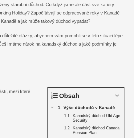
užený starobní důchod. Co když jsme ale část své kariéry
 Working Holiday? Započítávají se odpracované roky v Kanadě
Kanadě a jak může takový důchod vypadat?
a důležité otázky, abychom vám pomohli se v této situaci lépe
o Češi máme nárok na kanadský důchod a jaké podmínky je
stí, mezi které
Obsah
Výše důchodů v Kanadě
Kanadský důchod Old Age
Security
Kanadský důchod Canada
Pension Plan