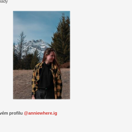
nady
ovém profilu
@anniewhere.ig