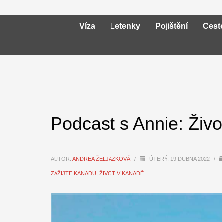
Víza
Letenky
Pojištění
Cest
Podcast s Annie: Živo
AUTOR:
ANDREA ŽELJAZKOVÁ
/
ÚTERÝ, 19 DUBNA 2022
/
ZAŽIJTE KANADU
,
ŽIVOT V KANADĚ