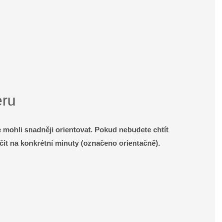
eru
e mohli snadněji orientovat. Pokud nebudete chtít
it na konkrétní minuty (označeno orientačně).