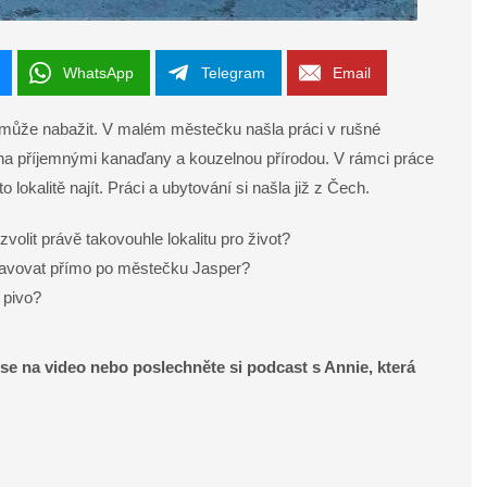
WhatsApp
Telegram
Email
nemůže nabažit. V malém městečku našla práci v rušné
ena příjemnými kanaďany a kouzelnou přírodou. V rámci práce
o lokalitě najít. Práci a ubytování si našla již z Čech.
volit právě takovouhle lokalitu pro život?
pravovat přímo po městečku Jasper?
 pivo?
e se na video nebo poslechněte si podcast s Annie, která