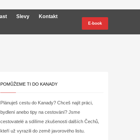
ast
Slevy
Kontakt
E-book
POMŮŽEME TI DO KANADY
Plánuješ cestu do Kanady? Chceš najít práci,
bydlení anebo tipy na cestování? Jsme
cestovatelé a sdílíme zkušenosti dalších Čechů,
kteří už vyrazili do země javorového listu.