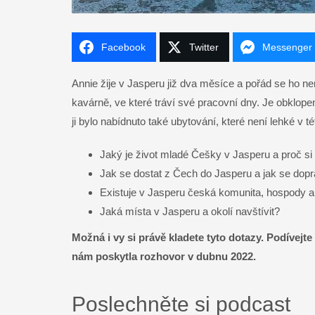
Facebook
Twitter
Messenger
Annie žije v Jasperu již dva měsíce a pořád se ho 
Facebook
kavárně, ve které tráví své pracovní dny. Je obklop
ji bylo nabídnuto také ubytování, které není lehké v tét
Twitter
Jaký je život mladé Češky v Jasperu a proč si z
LinkedIn
Jak se dostat z Čech do Jasperu a jak se do
Existuje v Jasperu česká komunita, hospody a
WhatsApp
Jaká místa v Jasperu a okolí navštívit?
Gmail
Možná i vy si právě kladete tyto dotazy. Podívejt
nám poskytla rozhovor v dubnu 2022.
Telegram
Poslechněte si podcast
Messenger