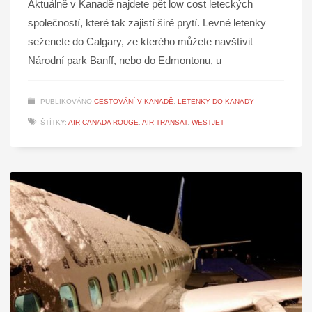
Aktuálně v Kanadě najdete pět low cost leteckých
společností, které tak zajistí širé prytí. Levné letenky
seženete do Calgary, ze kterého můžete navštívit
Národní park Banff, nebo do Edmontonu, u
PUBLIKOVÁNO
CESTOVÁNÍ V KANADĚ
,
LETENKY DO KANADY
ŠTÍTKY:
AIR CANADA ROUGE
,
AIR TRANSAT
,
WESTJET