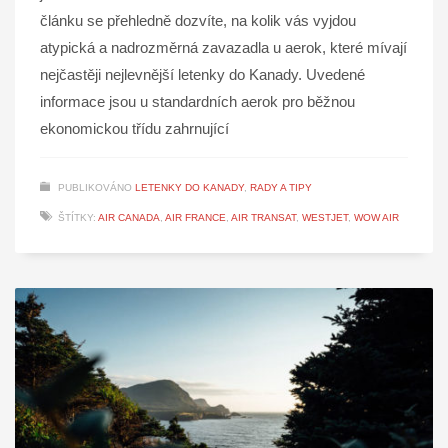
článku se přehledně dozvíte, na kolik vás vyjdou
atypická a nadrozměrná zavazadla u aerok, které mívají
nejčastěji nejlevnější letenky do Kanady. Uvedené
informace jsou u standardních aerok pro běžnou
ekonomickou třídu zahrnující
PUBLIKOVÁNO
LETENKY DO KANADY
,
RADY A TIPY
ŠTÍTKY:
AIR CANADA
,
AIR FRANCE
,
AIR TRANSAT
,
WESTJET
,
WOW AIR