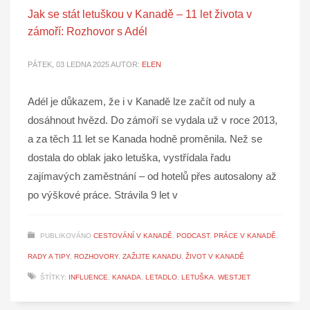
Jak se stát letuškou v Kanadě – 11 let života v
zámoří: Rozhovor s Adél
PÁTEK, 03 LEDNA 2025
AUTOR:
ELEN
Adél je důkazem, že i v Kanadě lze začít od nuly a
dosáhnout hvězd. Do zámoří se vydala už v roce 2013,
a za těch 11 let se Kanada hodně proměnila. Než se
dostala do oblak jako letuška, vystřídala řadu
zajímavých zaměstnání – od hotelů přes autosalony až
po výškové práce. Strávila 9 let v
PUBLIKOVÁNO
CESTOVÁNÍ V KANADĚ
,
PODCAST
,
PRÁCE V KANADĚ
,
RADY A TIPY
,
ROZHOVORY
,
ZAŽIJTE KANADU
,
ŽIVOT V KANADĚ
ŠTÍTKY:
INFLUENCE
,
KANADA
,
LETADLO
,
LETUŠKA
,
WESTJET