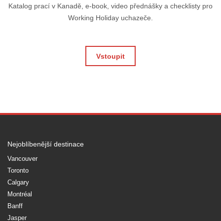
Katalog prací v Kanadě, e-book, video přednášky a checklisty pro
Working Holiday uchazeče.
Vstoupit
Nejoblíbenější destinace
Vancouver
Toronto
Calgary
Montréal
Banff
Jasper