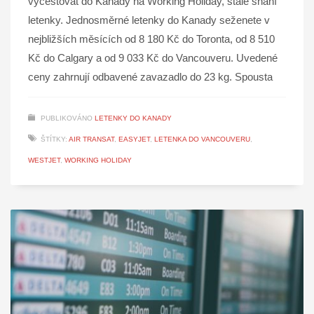
vycestovat do Kanady na Working Holiday, stále shání
letenky. Jednosměrné letenky do Kanady seženete v
nejbližších měsících od 8 180 Kč do Toronta, od 8 510
Kč do Calgary a od 9 033 Kč do Vancouveru. Uvedené
ceny zahrnují odbavené zavazadlo do 23 kg. Spousta
PUBLIKOVÁNO
LETENKY DO KANADY
ŠTÍTKY:
AIR TRANSAT
,
EASYJET
,
LETENKA DO VANCOUVERU
,
WESTJET
,
WORKING HOLIDAY