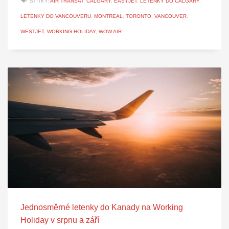
ŠTÍTKY:
AIR TRANSAT
,
CALGARY
,
EASYJET
,
LETENKY DO CALGARY
,
LETENKY DO VANCOUVERU
,
MONTREAL
,
TORONTO
,
VANCOUVER
,
WESTJET
,
WORKING HOLIDAY
,
WOW AIR
Jednosměrné letenky do Kanady na Working
Holiday v srpnu a září