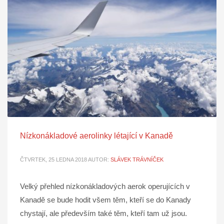
Nízkonákladové aerolinky létající v Kanadě
ČTVRTEK, 25 LEDNA 2018
AUTOR:
SLÁVEK TRÁVNÍČEK
Velký přehled nízkonákladových aerok operujících v
Kanadě se bude hodit všem těm, kteří se do Kanady
chystají, ale především také těm, kteří tam už jsou.