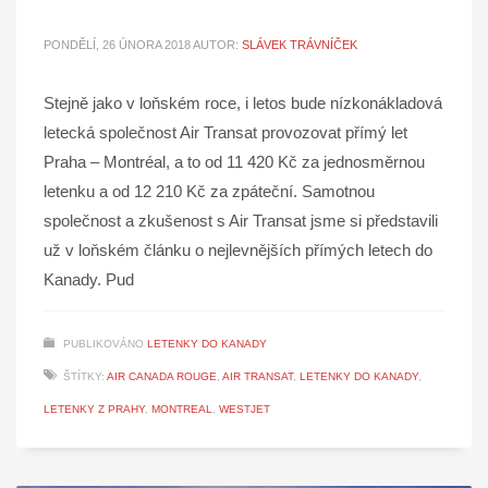
PONDĚLÍ, 26 ÚNORA 2018
AUTOR:
SLÁVEK TRÁVNÍČEK
Stejně jako v loňském roce, i letos bude nízkonákladová
letecká společnost Air Transat provozovat přímý let
Praha – Montréal, a to od 11 420 Kč za jednosměrnou
letenku a od 12 210 Kč za zpáteční. Samotnou
společnost a zkušenost s Air Transat jsme si představili
už v loňském článku o nejlevnějších přímých letech do
Kanady. Pud
PUBLIKOVÁNO
LETENKY DO KANADY
ŠTÍTKY:
AIR CANADA ROUGE
,
AIR TRANSAT
,
LETENKY DO KANADY
,
LETENKY Z PRAHY
,
MONTREAL
,
WESTJET