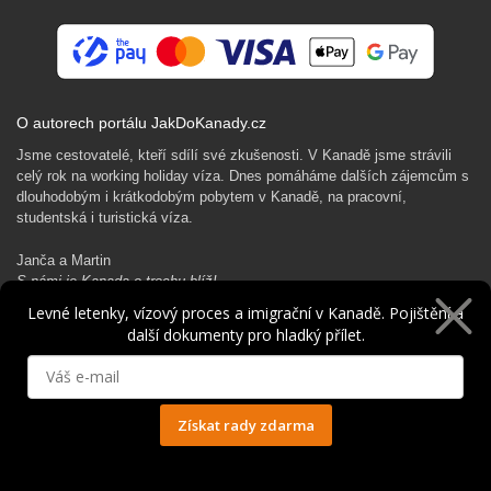
O autorech portálu JakDoKanady.cz
Jsme cestovatelé, kteří sdílí své zkušenosti. V Kanadě jsme strávili
celý rok na working holiday víza. Dnes pomáháme dalších zájemcům s
dlouhodobým i krátkodobým pobytem v Kanadě, na pracovní,
studentská i turistická víza.
Janča a Martin
S námi je Kanada o trochu blíž!
Levné letenky, vízový proces a imigrační v Kanadě. Pojištění a
další dokumenty pro hladký přílet.
Rádi Ti pomůžeme s kanadským dobrodružstvím…
Získat rady zdarma
Ochrana osobních údajů