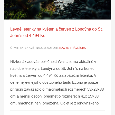
Levné letenky na květen a červen z Londýna do St.
John’s od 4 494 Kč
ČTVRTEK, 17 KVĚTNA 2018
AUTOR:
SLÁVEK TRÁVNÍČEK
Nízkonákladová společnost WestJet má aktuálně v
nabídce letenky z Londýna do St. John’s na konec
května a červen od 4 494 Kč za zpáteční letenku. V
ceně nejlevnějšího dostupného tarifu Econo je pouze
příruční zavazadlo o maximálních rozměrech 53x23x38
cm a menší osobní předmět o rozměrech 41x 15×33
cm, hmotnost není omezena. Odlet je z londýnského