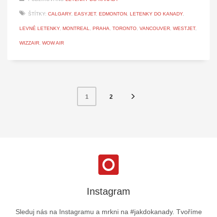
ŠTÍTKY:
CALGARY
,
EASYJET
,
EDMONTON
,
LETENKY DO KANADY
,
LEVNÉ LETENKY
,
MONTREAL
,
PRAHA
,
TORONTO
,
VANCOUVER
,
WESTJET
,
WIZZAIR
,
WOW AIR
2
1
Instagram
Sleduj nás na Instagramu a mrkni na #jakdokanady. Tvoříme