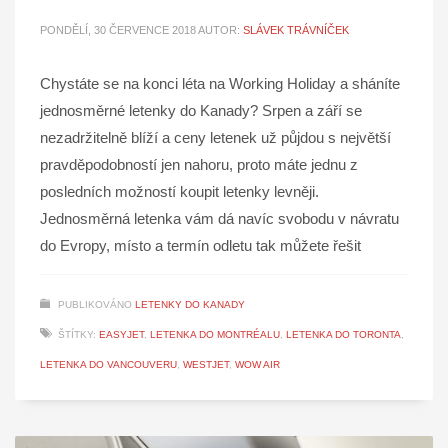
PONDĚLÍ, 30 ČERVENCE 2018
AUTOR:
SLÁVEK TRÁVNÍČEK
Chystáte se na konci léta na Working Holiday a sháníte
jednosměrné letenky do Kanady? Srpen a září se
nezadržitelně blíží a ceny letenek už půjdou s největší
pravděpodobností jen nahoru, proto máte jednu z
posledních možností koupit letenky levněji.
Jednosměrná letenka vám dá navíc svobodu v návratu
do Evropy, místo a termín odletu tak můžete řešit
PUBLIKOVÁNO
LETENKY DO KANADY
ŠTÍTKY:
EASYJET
,
LETENKA DO MONTRÉALU
,
LETENKA DO TORONTA
,
LETENKA DO VANCOUVERU
,
WESTJET
,
WOW AIR