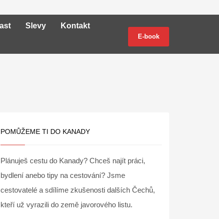
ast
Slevy
Kontakt
E-book
POMŮŽEME TI DO KANADY
Plánuješ cestu do Kanady? Chceš najít práci,
bydlení anebo tipy na cestování? Jsme
cestovatelé a sdílíme zkušenosti dalších Čechů,
kteří už vyrazili do země javorového listu.