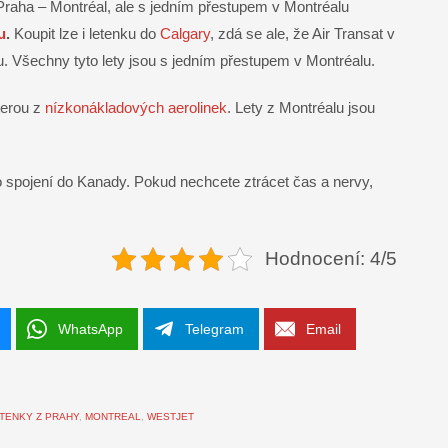
 Praha – Montréal, ale s jedním přestupem v Montréalu
u
.
Koupit lze i letenku do
Calgary
, zdá se ale, že Air Transat v
 Všechny tyto lety jsou s jedním přestupem v Montréalu.
terou z
nízkonákladových aerolinek
. Lety z Montréalu jsou
spojení do Kanady. Pokud nechcete ztrácet čas a nervy,
Hodnocení: 4/5
WhatsApp
Telegram
Email
TENKY Z PRAHY
,
MONTREAL
,
WESTJET