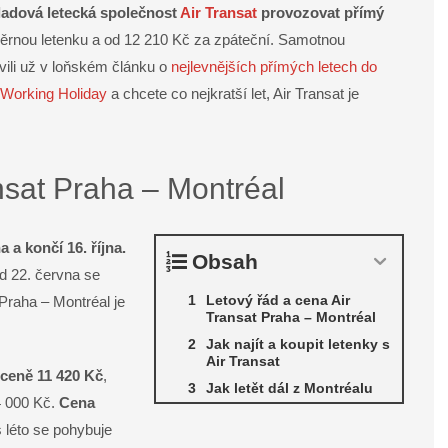
kladová letecká společnost
Air Transat
provozovat přímý
rnou letenku a od 12 210 Kč za zpáteční. Samotnou
vili už v loňském článku o
nejlevnějších přímých letech do
Working Holiday
a chcete co nejkratší let, Air Transat je
nsat Praha – Montréal
 a končí 16. října.
Obsah
d 22. června se
Letový řád a cena Air
 Praha – Montréal je
Transat Praha – Montréal
Jak najít a koupit letenky s
Air Transat
ceně 11 420 Kč
,
Jak letět dál z Montréalu
4 000 Kč.
Cena
s léto se pohybuje