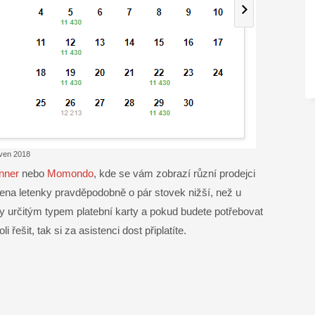
rven 2018
nner
nebo
Momondo
, kde se vám zobrazí různí prodejci
cena letenky pravděpodobně o pár stovek nižší, než u
tby určitým typem platební karty a pokud budete potřebovat
řešit, tak si za asistenci dost připlatíte.