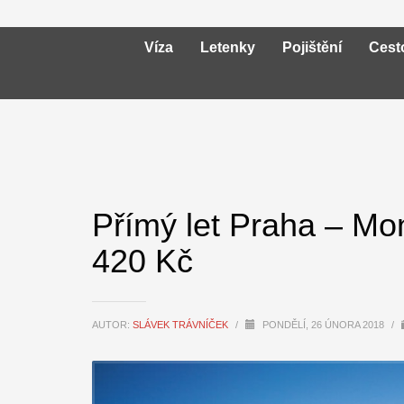
Víza
Letenky
Pojištění
Cest
Přímý let Praha – Mon
420 Kč
AUTOR:
SLÁVEK TRÁVNÍČEK
/
PONDĚLÍ, 26 ÚNORA 2018
/