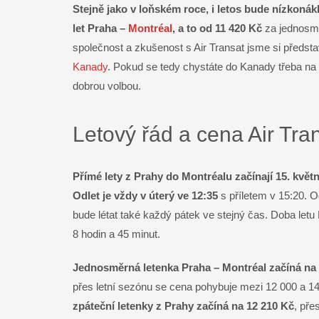
Stejně jako v loňském roce, i letos bude nízkoná
Facebook
let Praha –
Montréal
, a to od 11 420 Kč
za jednosmě
společnost a zkušenost s Air Transat jsme si předsta
Twitter
Kanady
. Pokud se tedy chystáte do Kanady třeba na
dobrou volbou.
LinkedIn
WhatsApp
Letový řád a cena Air Tra
Gmail
Přímé lety z Prahy do Montréalu začínají 15. května
Telegram
Odlet je vždy v úterý ve 12:35
s příletem v 15:20. O
bude létat také každý pátek ve stejný čas. Doba letu
Messenger
8 hodin a 45 minut.
Email
Jednosměrná letenka Praha – Montréal začíná na 
přes letní sezónu se cena pohybuje mezi 12 000 a 1
zpáteční letenky z Prahy začíná na 12 210 Kč
, pře