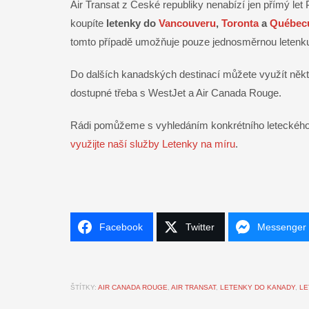
Air Transat z České republiky nenabízí jen přímý let
koupíte
letenky do
Vancouveru
,
Toronta
a
Québec
tomto případě umožňuje pouze jednosměrnou letenku.
Do dalších kanadských destinací můžete využít něk
dostupné třeba s WestJet a Air Canada Rouge.
Rádi pomůžeme s vyhledáním konkrétního leteckého 
využijte naší služby Letenky na míru
.
Facebook
Twitter
Messenger
ŠTÍTKY:
AIR CANADA ROUGE
,
AIR TRANSAT
,
LETENKY DO KANADY
,
LE