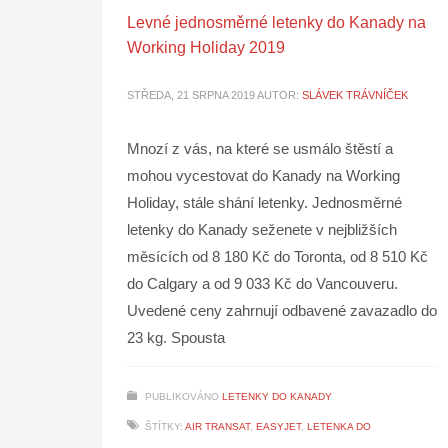
Levné jednosměrné letenky do Kanady na
Working Holiday 2019
STŘEDA, 21 SRPNA 2019
AUTOR:
SLÁVEK TRÁVNÍČEK
Mnozí z vás, na které se usmálo štěstí a
mohou vycestovat do Kanady na Working
Holiday, stále shání letenky. Jednosměrné
letenky do Kanady seženete v nejbližších
měsících od 8 180 Kč do Toronta, od 8 510 Kč
do Calgary a od 9 033 Kč do Vancouveru.
Uvedené ceny zahrnují odbavené zavazadlo do
23 kg. Spousta
PUBLIKOVÁNO
LETENKY DO KANADY
ŠTÍTKY:
AIR TRANSAT
,
EASYJET
,
LETENKA DO