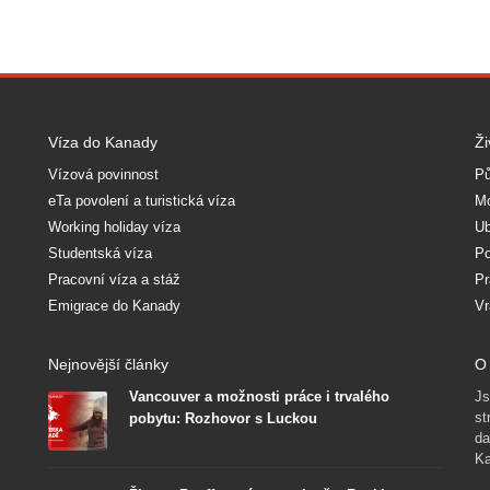
Víza do Kanady
Ži
Vízová povinnost
Pů
eTa povolení a turistická víza
Mo
Working holiday víza
Ub
Studentská víza
Po
Pracovní víza a stáž
Pr
Emigrace do Kanady
Vr
Nejnovější články
O 
Vancouver a možnosti práce i trvalého
Js
st
pobytu: Rozhovor s Luckou
da
Ka