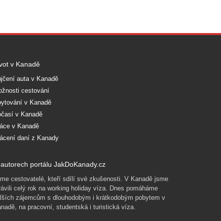
vot v Kanadě
jčení auta v Kanadě
žnosti cestování
ytování v Kanadě
časí v Kanadě
áce v Kanadě
ácení daní z Kanady
autorech portálu JakDoKanady.cz
me cestovatelé, kteří sdílí své zkušenosti. V Kanadě jsme
rávili celý rok na working holiday víza. Dnes pomáháme
lších zájemcům s dlouhodobým i krátkodobým pobytem v
nadě, na pracovní, studentská i turistická víza.