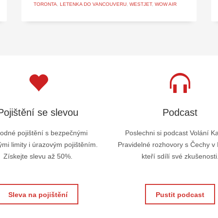
TORONTA
,
LETENKA DO VANCOUVERU
,
WESTJET
,
WOW AIR
Pojištění se slevou
Podcast
odné pojištění s bezpečnými
Poslechni si podcast Volání K
mi limity i úrazovým pojištěním.
Pravidelné rozhovory s Čechy v
Získejte slevu až 50%.
kteří sdílí své zkušenosti
Sleva na pojištění
Pustit podcast