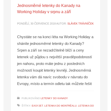
Jednosměrné letenky do Kanady na
Working Holiday v srpnu a září
PONDĚLÍ, 30 ČERVENCE 2018
AUTOR:
SLÁVEK TRÁVNÍČEK
Chystáte se na konci léta na Working Holiday a
sháníte jednosměrné letenky do Kanady?
Srpen a září se nezadržitelně blíží a ceny
letenek už půjdou s největší pravděpodobností
jen nahoru, proto máte jednu z posledních
možností koupit letenky levněji. Jednosměrná
letenka vám dá navíc svobodu v návratu do
Evropy, místo a termín odletu tak můžete řešit
PUBLIKOVÁNO
LETENKY DO KANADY
ŠTÍTKY:
EASYJET
,
LETENKA DO MONTRÉALU
,
LETENKA DO