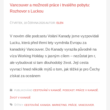
Vancouver a možnosti práce i trvalého pobytu:
Rozhovor s Luckou
ČTVRTEK, 18 ČERVNA 2026
AUTOR:
ELEN
V novém díle podcastu Volání Kanady jsme vyzpovídali
Lucku, která před třemi lety vyměnila Evropu za
kanadský Vancouver. Do Kanady vyrazila původně na
víza Working Holiday s jasným cílem – nezůstat jen r,
ale vybudovat si tam dlouhodobý život. Její cesta
vyvrací hned několik mýtů o tom, jak těžké je pro Čechy
získat za oceánem
PUBLIKOVÁNO
CESTOVÁNÍ V KANADĚ
,
PODCAST
,
PRÁCE V KANADĚ
,
ŽIVOT V KANADĚ
ŠTÍTKY:
CESTOVÁNÍ
,
KANADA
,
MARKETING
,
PRÁCE
,
VANCOUVER
,